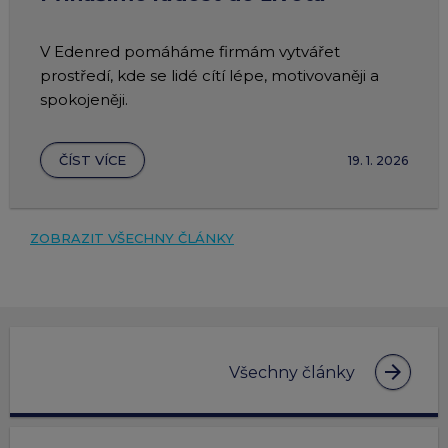
V Edenred pomáháme firmám vytvářet
prostředí, kde se lidé cítí lépe, motivovaněji a
spokojeněji.
ČÍST VÍCE
19. 1. 2026
ZOBRAZIT VŠECHNY ČLÁNKY
arrow_forward
Všechny články