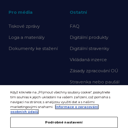
Pro média
Ostatní
Tiskové zprávy
FAQ
Loga a materiály
Digitální produkty
Dokumenty ke stažení
Digitální stravenky
Vkládaná inzerce
Zásady zpracování OÚ
Stravenka nebo paušál
Když kliknete na „Přijmout všechny soubory cookie“, poskytnete
tím souhlas k jejich ukládání na vašem zařízení, což pomáhá s
navigací na stránce, s analýzou využití dat a s našimi
marketingovými snahami.
Informace o zpracování
osobních údajů
Podrobné nastavení