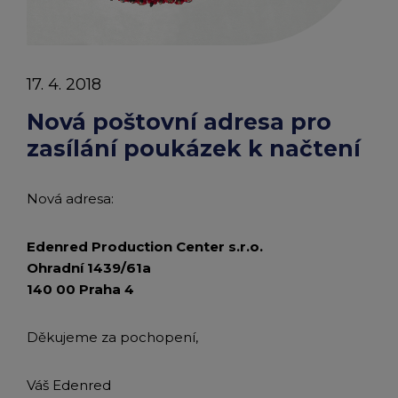
chevron_right
články
Peněženka Edenred Benefits
Edenred Benefits poukázky
Edenred Benefity Premium
Ostatní produkty
Kontakty
|
Peněženka Edenred Health
All-in-One cafeterie FKSP
Edenred Compliments
17. 4. 2018
Edenred
Edenred Card FKSP
Stravenkový portál
Edenred Čistý
Nová poštovní adresa pro
zasílání poukázek k načtení
TANKARTA Benefit od Edenred
Qerko
Edenred Service
Nová adresa:
Informace k migraci na Edenred Card
Edenred Production Center s.r.o.
Ohradní 1439/61a
140 00 Praha 4
Děkujeme za pochopení,
Váš Edenred