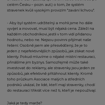
celém Česku – pozn. aut.) o tom, že systém
stravenek kvůli vysokým provizím "zavání lichvou".
- Aby byl systém udržitelný a mohli jsme ho dále
vyvíjet a inovovat, musí být nějaká cena. Záleží na
každém obchodníkovi, jestli v tom vidí přidanou
hodnotu, nebo ne. Nejsou povinni přijímat naše
řešení. Osobně jsem ale přesvědčený, že je to
jeden z nejefektivnějších způsobů, jak získat nové
klienty. Pokud mluvíme o nějaké místní restauraci,
přinášíme jim byznys. Samozřejmě může také
investovat do reklamy, ale stravenky jsou jeden ze
způsobů, jak efektivně přitáhnout klienty. Kromě
toho průzkum Asociace malých a středních
podniků ukázal, že lidé, kteří mají stravenky, chodí
do restaurací třikrát více než ti, kteří je nepoužívají.
Jaká je tedy marže?