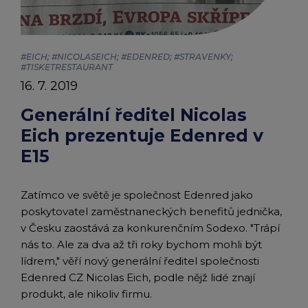
chevron_right
Články
Peněženka Edenred Benefits
Edenred Benefits poukázky
Edenred Benefity Premium
Ostatní produkty
Kontakty
|
Peněženka Edenred Health
All-in-One cafeterie FKSP
Edenred Compliments
#EICH; #NICOLASEICH; #EDENRED; #STRAVENKY;
#TISKETRESTAURANT
Edenred
16. 7. 2019
Edenred Card FKSP
Stravenkový portál
Edenred Čistý
Generální ředitel Nicolas
TANKARTA Benefit od Edenred
Qerko
Edenred Service
Eich prezentuje Edenred v
E15
Informace k migraci na Edenred Card
Zatímco ve světě je společnost Edenred jako
poskytovatel zaměstnaneckých benefitů jednička,
v Česku zaostává za konkurenčním Sodexo. "Trápí
nás to. Ale za dva až tři roky bychom mohli být
lídrem," věří nový generální ředitel společnosti
Edenred CZ Nicolas Eich, podle nějž lidé znají
produkt, ale nikoliv firmu.