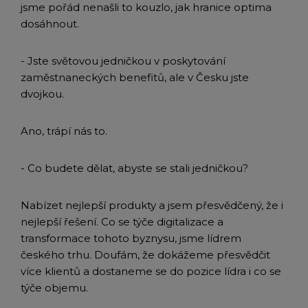
jsme pořád nenašli to kouzlo, jak hranice optima
dosáhnout.
- Jste světovou jedničkou v poskytování
zaměstnaneckých benefitů, ale v Česku jste
dvojkou.
Ano, trápí nás to.
- Co budete dělat, abyste se stali jedničkou?
Nabízet nejlepší produkty a jsem přesvědčený, že i
nejlepší řešení. Co se týče digitalizace a
transformace tohoto byznysu, jsme lídrem
českého trhu. Doufám, že dokážeme přesvědčit
více klientů a dostaneme se do pozice lídra i co se
týče objemu.