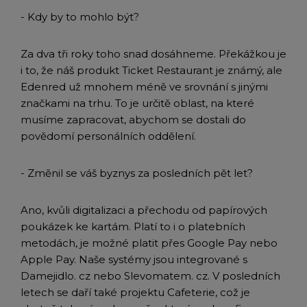
- Kdy by to mohlo být?
Za dva tři roky toho snad dosáhneme. Překážkou je
i to, že náš produkt Ticket Restaurant je známý, ale
Edenred už mnohem méně ve srovnání s jinými
značkami na trhu. To je určitě oblast, na které
musíme zapracovat, abychom se dostali do
povědomí personálních oddělení.
- Změnil se váš byznys za posledních pět let?
Ano, kvůli digitalizaci a přechodu od papírových
poukázek ke kartám. Platí to i o platebních
metodách, je možné platit přes Google Pay nebo
Apple Pay. Naše systémy jsou integrované s
Damejidlo. cz nebo Slevomatem. cz. V posledních
letech se daří také projektu Cafeterie, což je