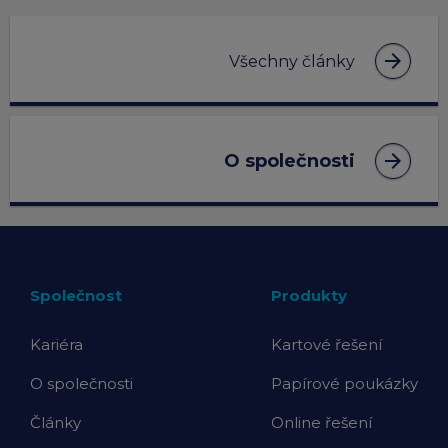
arrow_forward
Všechny články
arrow_forward
O společnosti
Společnost
Produkty
Kariéra
Kartové řešení
O společnosti
Papírové poukázky
Články
Online řešení