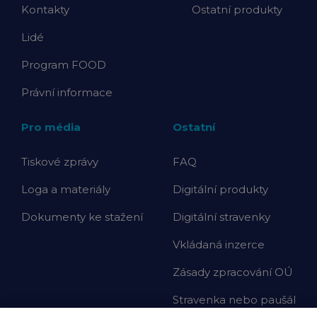
Kontakty
Ostatní produkty
Lidé
Program FOOD
Právní informace
Pro média
Ostatní
Tiskové zprávy
FAQ
Loga a materiály
Digitální produkty
Dokumenty ke stažení
Digitální stravenky
Vkládaná inzerce
Zásady zpracování OÚ
Stravenka nebo paušál