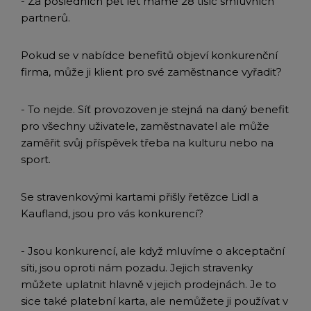
- Za posledních pět let máme 28 tisíc smluvních
partnerů.
Pokud se v nabídce benefitů objeví konkurenční
firma, může ji klient pro své zaměstnance vyřadit?
- To nejde. Síť provozoven je stejná na daný benefit
pro všechny uživatele, zaměstnavatel ale může
zaměřit svůj příspěvek třeba na kulturu nebo na
sport.
Se stravenkovými kartami přišly řetězce Lidl a
Kaufland, jsou pro vás konkurencí?
- Jsou konkurencí, ale když mluvíme o akceptační
síti, jsou oproti nám pozadu. Jejich stravenky
můžete uplatnit hlavně v jejich prodejnách. Je to
sice také platební karta, ale nemůžete ji používat v