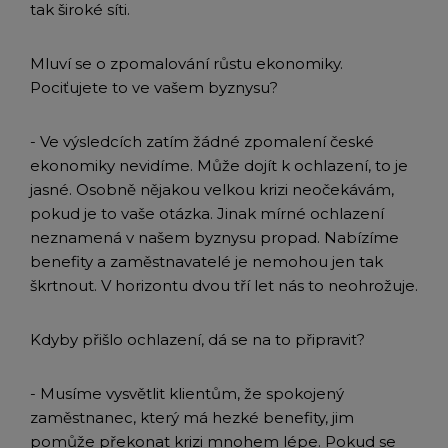
tak široké síti.
Mluví se o zpomalování růstu ekonomiky.
Pociťujete to ve vašem byznysu?
- Ve výsledcích zatím žádné zpomalení české
ekonomiky nevidíme. Může dojít k ochlazení, to je
jasné. Osobně nějakou velkou krizi neočekávám,
pokud je to vaše otázka. Jinak mírné ochlazení
neznamená v našem byznysu propad. Nabízíme
benefity a zaměstnavatelé je nemohou jen tak
škrtnout. V horizontu dvou tří let nás to neohrožuje.
Kdyby přišlo ochlazení, dá se na to připravit?
- Musíme vysvětlit klientům, že spokojený
zaměstnanec, který má hezké benefity, jim
pomůže překonat krizi mnohem lépe. Pokud se