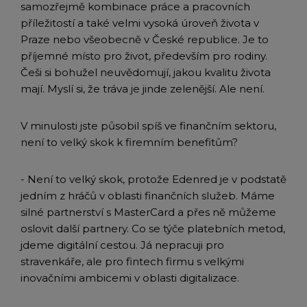
samozřejmě kombinace práce a pracovních
příležitostí a také velmi vysoká úroveň života v
Praze nebo všeobecně v České republice. Je to
příjemné místo pro život, především pro rodiny.
Češi si bohužel neuvědomují, jakou kvalitu života
mají. Myslí si, že tráva je jinde zelenější. Ale není.
V minulosti jste působil spíš ve finančním sektoru,
není to velký skok k firemním benefitům?
- Není to velký skok, protože Edenred je v podstatě
jedním z hráčů v oblasti finančních služeb. Máme
silné partnerství s MasterCard a přes ně můžeme
oslovit další partnery. Co se týče platebních metod,
jdeme digitální cestou. Já nepracuji pro
stravenkáře, ale pro fintech firmu s velkými
inovačními ambicemi v oblasti digitalizace.