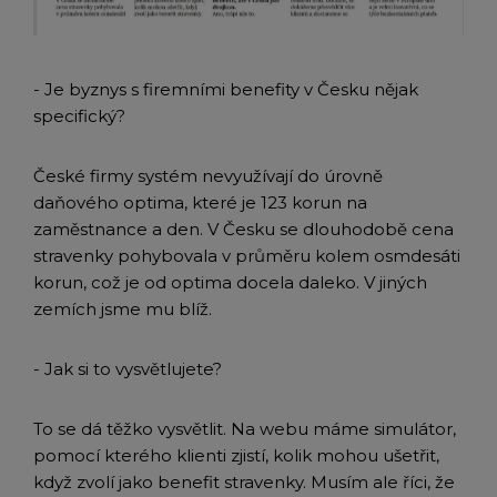
- Je byznys s firemními benefity v Česku nějak
specifický?
České firmy systém nevyužívají do úrovně
daňového optima, které je 123 korun na
zaměstnance a den. V Česku se dlouhodobě cena
stravenky pohybovala v průměru kolem osmdesáti
korun, což je od optima docela daleko. V jiných
zemích jsme mu blíž.
- Jak si to vysvětlujete?
To se dá těžko vysvětlit. Na webu máme simulátor,
pomocí kterého klienti zjistí, kolik mohou ušetřit,
když zvolí jako benefit stravenky. Musím ale říci, že