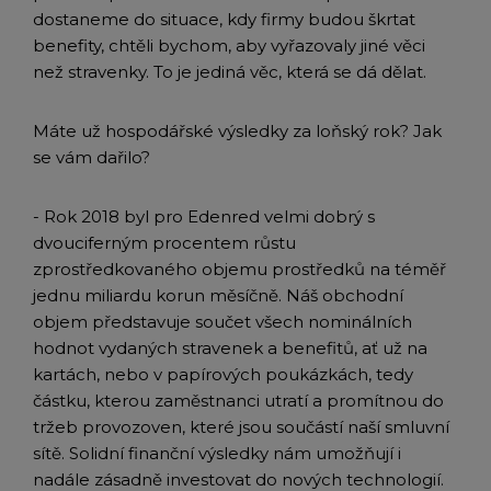
dostaneme do situace, kdy firmy budou škrtat
benefity, chtěli bychom, aby vyřazovaly jiné věci
než stravenky. To je jediná věc, která se dá dělat.
Máte už hospodářské výsledky za loňský rok? Jak
se vám dařilo?
- Rok 2018 byl pro Edenred velmi dobrý s
dvouciferným procentem růstu
zprostředkovaného objemu prostředků na téměř
jednu miliardu korun měsíčně. Náš obchodní
objem představuje součet všech nominálních
hodnot vydaných stravenek a benefitů, ať už na
kartách, nebo v papírových poukázkách, tedy
částku, kterou zaměstnanci utratí a promítnou do
tržeb provozoven, které jsou součástí naší smluvní
sítě. Solidní finanční výsledky nám umožňují i
nadále zásadně investovat do nových technologií.