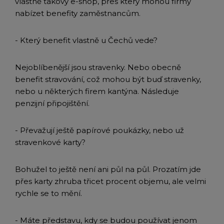
vlastně takový e-shop, přes který mohou firmy
nabízet benefity zaměstnancům.
- Který benefit vlastně u Čechů vede?
Nejoblíbenější jsou stravenky. Nebo obecně
benefit stravování, což mohou být buď stravenky,
nebo u některých firem kantýna. Následuje
penzijní připojištění.
- Převažují ještě papírové poukázky, nebo už
stravenkové karty?
Bohužel to ještě není ani půl na půl. Prozatím jde
přes karty zhruba třicet procent objemu, ale velmi
rychle se to mění.
- Máte představu, kdy se budou používat jenom