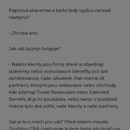
Papírová stravenka a karta tedy vyjdou cenově
nastejno?
- Zhruba ano.
Jak váš byznys funguje?
- Našimi klienty jsou firmy, které si objednají
stravenky nebo volnočasové benefity pro své
zaměstnance, naše uživatele. Pak máme síť
partnerů, kterými jsou restaurace nebo obchody,
kde přijímají Ticket Restaurant nebo Edenred
Benefit, ať je to poukázka, nebo karta. V podstatě
máme tyto dva pilíře, naše klienty a naše partnery.
Jak je to s marží pro vás? Před rokem mluvilo
Družstvo CBA (zastupuje kolem tisíce obchodů po