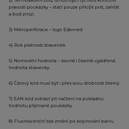
2) Termoaktivní bod, umožňující rychlou kontrolu
pravosti poukázky – stačí pouze přiložit prst, zahřát
a bod zmizí.
3) Mikroperforace – logo Edenred
4) Rok platnosti stravenek
5) Nominální hodnota – slovně i číselně vyjádřená
hodnota stravenky.
6) Čárový kód musí být i přes svou drobnost čitelný.
7) EAN kód zobrazí při načtení na pokladnu
hodnotu přijímané poukázky.
8) Fluorescenční tisk změní po kopírování barvu