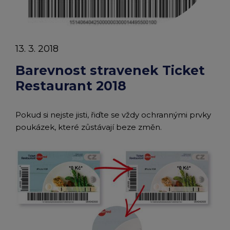
chevron_right
Peněženka Edenred Benefits
Edenred Benefits poukázky
Edenred Benefity Premium
Ostatní produkty
Kontakty
Peněženka Edenred Health
All-in-One cafeterie FKSP
Edenred Compliments
13. 3. 2018
Edenred Card FKSP
Stravenkový portál
Edenred Čistý
Barevnost stravenek Ticket
Restaurant 2018
TANKARTA Benefit od Edenred
Qerko
Edenred Service
Pokud si nejste jisti, řiďte se vždy ochrannými prvky
Informace k migraci na Edenred Card
poukázek, které zůstávají beze změn.