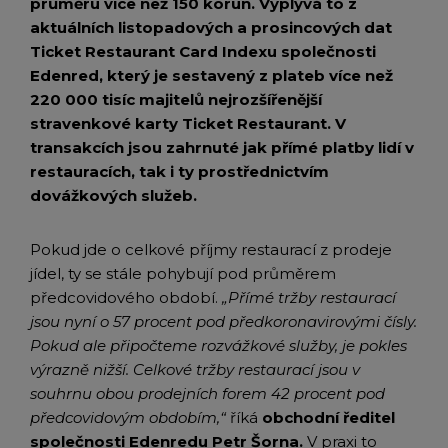
průměru více než 150 korun. Vyplývá to z
aktuálních listopadových a prosincových dat
Ticket Restaurant Card Indexu společnosti
Edenred, který je sestavený z plateb více než
220 000 tisíc majitelů nejrozšířenější
stravenkové karty Ticket Restaurant. V
transakcích jsou zahrnuté jak přímé platby lidí v
restauracích, tak i ty prostřednictvím
dovážkových služeb.
Pokud jde o celkové příjmy restaurací z prodeje
jídel, ty se stále pohybují pod průměrem
předcovidového období.
„Přímé tržby restaurací
jsou nyní o 57 procent pod předkoronavirovými čísly.
Pokud ale připočteme rozvážkové služby, je pokles
výrazně nižší. Celkové tržby restaurací jsou v
souhrnu obou prodejních forem 42 procent pod
předcovidovým obdobím,“
říká
obchodní ředitel
společnosti Edenredu Petr Šorna.
V praxi to