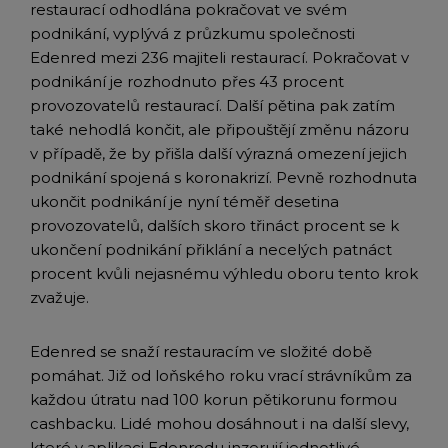
restaurací odhodlána pokračovat ve svém
podnikání, vyplývá z průzkumu společnosti
Edenred mezi 236 majiteli restaurací. Pokračovat v
podnikání je rozhodnuto přes 43 procent
provozovatelů restaurací. Další pětina pak zatím
také nehodlá končit, ale připouštějí změnu názoru
v případě, že by přišla další výrazná omezení jejich
podnikání spojená s koronakrizí. Pevně rozhodnuta
ukončit podnikání je nyní téměř desetina
provozovatelů, dalších skoro třináct procent se k
ukončení podnikání přiklání a necelých patnáct
procent kvůli nejasnému výhledu oboru tento krok
zvažuje.
Edenred se snaží restauracím ve složité době
pomáhat. Již od loňského roku vrací strávníkům za
každou útratu nad 100 korun pětikorunu formou
cashbacku. Lidé mohou dosáhnout i na další slevy,
které v aplikaci Edenredu inzerují jednotlivé