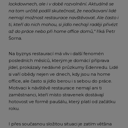
lockdownech, ale i v době rozvolnění. Aktuálně se
na tom určitě podílí skutečnost, že neočkovaní lidé
nemají možnost restaurace navštěvovat. Ale často i
ti, kteří do nich mohou, si jídlo nechají raději přivézt
až do práce nebo při home office domů,“
říká Petr
Šorna.
Na byznys restaurací má vliv i další fenomén
posledních měsíců, kterým je domácí příprava
jídel, prokázaly nedávné průzkumy Edenredu. Lidé
si vaří obědy nejen ve dnech, kdy jsou na home
office, ale často si jídlo berou i s sebou do práce.
Motivaci k návštěvě restaurace nemají ani ti
zaměstnanci, kteří místo stravenek dostávají
hotovost ve formě paušálu, který platí od začátku
roku.
I přes současnou složitou situaci je zatím většina