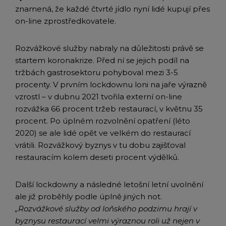
znamená, že každé čtvrté jídlo nyní lidé kupují přes
on-line zprostředkovatele.
Rozvážkové služby nabraly na důležitosti právě se
startem koronakrize. Před ní se jejich podíl na
tržbách gastrosektoru pohyboval mezi 3-5
procenty. V prvním lockdownu loni na jaře výrazně
vzrostl – v dubnu 2021 tvořila externí on-line
rozvážka 66 procent tržeb restaurací, v květnu 35
procent. Po úplném rozvolnění opatření (léto
2020) se ale lidé opět ve velkém do restaurací
vrátili. Rozvážkový byznys v tu dobu zajišťoval
restauracím kolem deseti procent výdělků.
Další lockdowny a následné letošní letní uvolnění
ale již proběhly podle úplně jiných not.
„Rozvážkové služby od loňského podzimu hrají v
byznysu restaurací velmi výraznou roli už nejen v