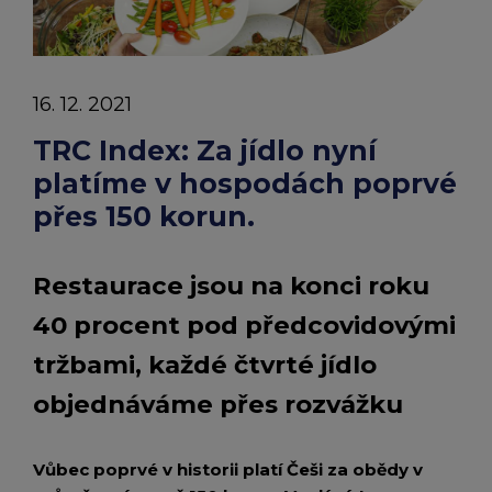
chevron_right
PLATÍME
Peněženka Edenred Benefits
Edenred Benefits poukázky
Edenred Benefity Premium
Ostatní produkty
Kontakty
UŽ
Peněženka Edenred Health
All-in-One cafeterie FKSP
Edenred Compliments
16. 12. 2021
PŘES
Edenred Card FKSP
Stravenkový portál
Edenred Čistý
TRC Index: Za jídlo nyní
120
platíme v hospodách poprvé
TANKARTA Benefit od Edenred
Qerko
Edenred Service
KORUN
přes 150 korun.
|
Informace k migraci na Edenred Card
Restaurace jsou na konci roku
Tiskové
40 procent pod předcovidovými
zprávy
tržbami, každé čtvrté jídlo
|
objednáváme přes rozvážku
Edenred
Vůbec poprvé v historii platí Češi za obědy v