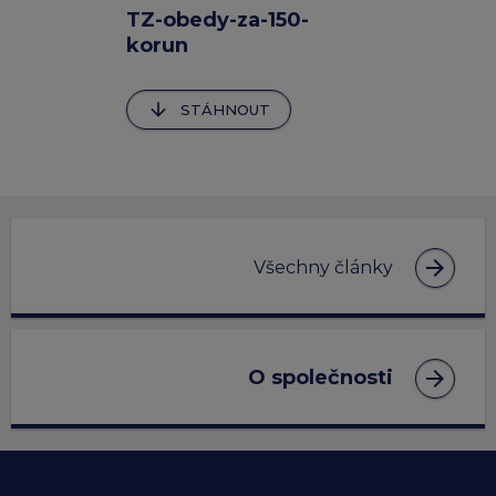
TZ-obedy-za-150-
korun
arrow_downward
STÁHNOUT
arrow_forward
Všechny články
arrow_forward
O společnosti