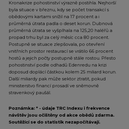
Kronakrize pohostinství výrazně postihla. Nejhorší
byla situace v březnu, kdy se počet transakcí s
obědovými kartami snížil na 17 procent a i
průměrná útrata padla o deset korun. Dubnová
průměrná útrata se vyšplhala na 125,20 haléřů a
propad trhu byl za celý měsíc cca 80 procent.
Postupně se situace zlepšovala, po otevření
vnitřních prostor restaurací se vrátilo 66 procent
hostů a jejich počty postupně stále rostou. Přesto
pohostinství podle odhadů Edenredu na krizi
doposud doplácí částkou kolem 25 miliard korun.
Další miliardy pak může sektor ztratit, pokud
ministerstvo financí prosadí ve sněmovně
stravenkový paušál.
Poznámka: * - údaje TRC Indexu i frekvence
návštěv jsou očištěny od akce obědů zdarma.
Soutěžící se do statistik nezapočítávají.