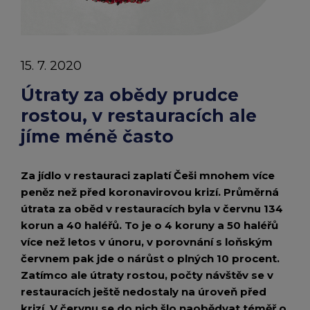
chevron_right
Peněženka Edenred Benefits
Edenred Benefits poukázky
Edenred Benefity Premium
Ostatní produkty
Kontakty
Peněženka Edenred Health
All-in-One cafeterie FKSP
Edenred Compliments
15. 7. 2020
Edenred Card FKSP
Stravenkový portál
Edenred Čistý
Útraty za obědy prudce
rostou, v restauracích ale
TANKARTA Benefit od Edenred
Qerko
Edenred Service
jíme méně často
Informace k migraci na Edenred Card
Za jídlo v restauraci zaplatí Češi mnohem více
peněz než před koronavirovou krizí. Průměrná
útrata za oběd v restauracích byla v červnu 134
korun a 40 haléřů. To je o 4 koruny a 50 haléřů
více než letos v únoru, v porovnání s loňským
červnem pak jde o nárůst o plných 10 procent.
Zatímco ale útraty rostou, počty návštěv se v
restauracích ještě nedostaly na úroveň před
krizí. V červnu se do nich šlo naobědvat téměř o