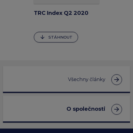
TRC Index Q2 2020
arrow_downward
STÁHNOUT
arrow_forward
Všechny články
arrow_forward
O společnosti