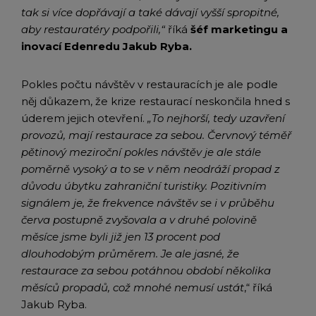
tak si více dopřávají a také dávají vyšší spropitné,
aby restauratéry podpořili,“
říká
šéf marketingu a
inovací Edenredu Jakub Ryba.
Pokles počtu návštěv v restauracích je ale podle
něj důkazem, že krize restaurací neskončila hned s
úderem jejich otevření.
„To nejhorší, tedy uzavření
provozů, mají restaurace za sebou. Červnový téměř
pětinový meziroční pokles návštěv je ale stále
poměrně vysoký a to se v něm neodráží propad z
důvodu úbytku zahraniční turistiky. Pozitivním
signálem je, že frekvence návštěv se i v průběhu
červa postupně zvyšovala a v druhé polovině
měsíce jsme byli již jen 13 procent pod
dlouhodobým průměrem. Je ale jasné, že
restaurace za sebou potáhnou období několika
měsíců propadů, což mnohé nemusí ustát
,“ říká
Jakub Ryba.