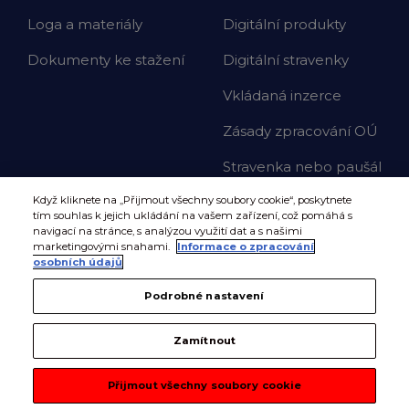
Loga a materiály
Digitální produkty
Dokumenty ke stažení
Digitální stravenky
Vkládaná inzerce
Zásady zpracování OÚ
Stravenka nebo paušál
Když kliknete na „Přijmout všechny soubory cookie“, poskytnete
tím souhlas k jejich ukládání na vašem zařízení, což pomáhá s
navigací na stránce, s analýzou využití dat a s našimi
marketingovými snahami.
Informace o zpracování
osobních údajů
Podrobné nastavení
Zamítnout
Přijmout všechny soubory cookie