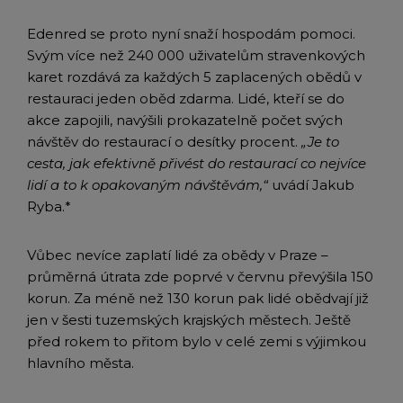
Edenred se proto nyní snaží hospodám pomoci.
Svým více než 240 000 uživatelům stravenkových
karet rozdává za každých 5 zaplacených obědů v
restauraci jeden oběd zdarma. Lidé, kteří se do
akce zapojili, navýšili prokazatelně počet svých
návštěv do restaurací o desítky procent.
„Je to
cesta, jak efektivně přivést do restaurací co nejvíce
lidí a to k opakovaným návštěvám,“
uvádí Jakub
Ryba.*
Vůbec nevíce zaplatí lidé za obědy v Praze –
průměrná útrata zde poprvé v červnu převýšila 150
korun. Za méně než 130 korun pak lidé obědvají již
jen v šesti tuzemských krajských městech. Ještě
před rokem to přitom bylo v celé zemi s výjimkou
hlavního města.