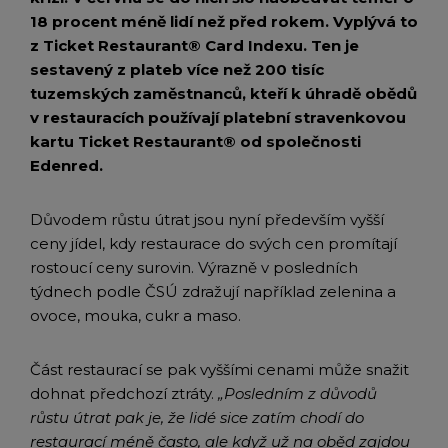
18 procent méně lidí než před rokem. Vyplývá to
z Ticket Restaurant® Card Indexu. Ten je
sestavený z plateb více než 200 tisíc
tuzemských zaměstnanců, kteří k úhradě obědů
v restauracích používají platební stravenkovou
kartu Ticket Restaurant® od společnosti
Edenred.
Důvodem růstu útrat jsou nyní především vyšší
ceny jídel, kdy restaurace do svých cen promítají
rostoucí ceny surovin. Výrazně v posledních
týdnech podle ČSÚ zdražují například zelenina a
ovoce, mouka, cukr a maso.
Část restaurací se pak vyššími cenami může snažit
dohnat předchozí ztráty.
„Posledním z důvodů
růstu útrat pak je, že lidé sice zatím chodí do
restaurací méně často, ale když už na oběd zajdou