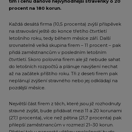
tím i cenu daňově nejvýhodnější stravenky o 20
procent na 180
korun.
Každá desátá firma (10,5 procenta) zvýší příspěvek
na stravování ještě do konce třetího čtvrtletí
letošního roku, tedy během měsíce září. Další
srovnatelně velká skupina firem – 11 procent – pak
přidá zaměstnancům v posledním letošním
čtvrtletí. Skoro polovina firem ale již nebude sahat
do letošních rozpočtů a plánuje navýšení nechat
až na začátek příštího roku. Tři z deseti firem pak
neplánují zvýšení stravného nebo jej odkládají na
pozdější měsíce.
Největší část firem z těch, které jsou již rozhodnuty
stravné zvýšit, bude přidávat mezi 11 a 20 korunami
(27,1 procenta), více než pětina (21,7 procenta) pak
přilepší zaměstnancům v rozmezí 21–30 korun.
Přidání tak u naprosté většiny společností bude