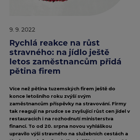
chevron_right
zaměstnancům
Peněženka Edenred Benefits
Edenred Benefits poukázky
Edenred Benefity Premium
Ostatní produkty
Kontakty
přidá
Peněženka Edenred Health
All-in-One cafeterie FKSP
Edenred Compliments
9. 9. 2022
pětina
Edenred Card FKSP
Stravenkový portál
Edenred Čistý
Rychlá reakce na růst
firem
stravného: na jídlo ještě
TANKARTA Benefit od Edenred
Qerko
Edenred Service
letos zaměstnancům přidá
pětina firem
Informace k migraci na Edenred Card
Více než pětina tuzemských firem ještě do
konce letošního roku zvýší svým
zaměstnancům příspěvky na stravování. Firmy
tak reagují na prudce se zvyšující růst cen jídel v
restauracích i
na rozhodnutí ministerstva
financí. To od 20. srpna novou vyhláškou
upravilo výši stravného na služebních cestách a