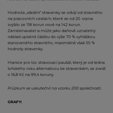
Hodnota „ideální“ stravenky se odvíjí od stravného
na pracovních cestách, které se od 20. srpna
zvýšilo ze 118 korun nově na 142 korun.
Zaměstnavatel si může jako daňově uznatelný
náklad uplatnit částku do výše 70 % vyhláškou
stanoveného stravného, maximálně však 55 %
hodnoty stravenky.
Hranice pro tzv. stravovací paušál, který je od ledna
loňského roku alternativou ke stravenkám, se zvedl
o 16,8 Kč na 99,4 koruny.
Průzkum se uskutečnil na vzorku 200 společností.
GRAFY: