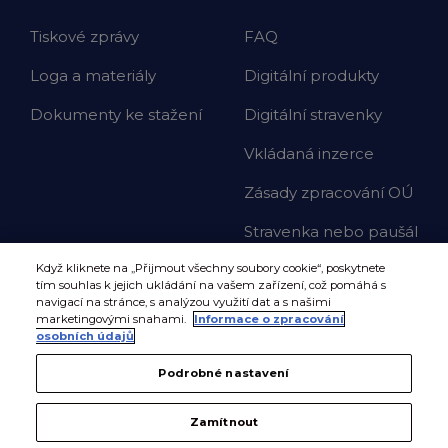
Tiskové zprávy
FAQ
Loga a materiály
Digitální produkty
Dokumenty ke stažení
Digitální stravenky
Vkládaná inzerce
Zásady zpracování OÚ
Stravenka nebo paušál
Když kliknete na „Přijmout všechny soubory cookie“, poskytnete
tím souhlas k jejich ukládání na vašem zařízení, což pomáhá s
navigací na stránce, s analýzou využití dat a s našimi
marketingovými snahami.
Informace o zpracování
osobních údajů
Podrobné nastavení
Zamítnout