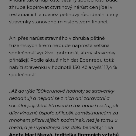
zhruba kopírovat čtvrtinový nárůst cen jídel v
restauracích a rovněž pětinový růst ideální ceny
stravenky stanovené ministerstvem financí.
Ani přes nárůst stravného v zhruba pětině
tuzemských firem nebude naprostá většina
společností využívat potenciál, který stravenky
přinášejí. Podle aktuálních dat Edenredu totiž
nabízí stravenku v hodnotě 150 Kč a vyšší 17,4 %
společností.
„Až do výše 180korunové hodnoty se stravenky
nezdaňují a neplatí se z nich ani zdravotní a
sociální pojištění. Stravenka tak nabízí cestu, jak
díky výrazné úspoře přilepšit zaměstnancům za
mnohem příznivějších podmínek, než je tomu u
mezd, a je i výhodnější než další benefity,“
říká
Aneta Martišková, ředitelka firemních vztahů
.