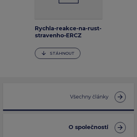
Rychla-reakce-na-rust-
stravenho-ERCZ
arrow_downward
STÁHNOUT
arrow_forward
Všechny články
arrow_forward
O společnosti