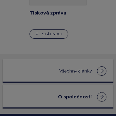
Tisková zpráva
arrow_downward
STÁHNOUT
arrow_forward
Všechny články
arrow_forward
O společnosti