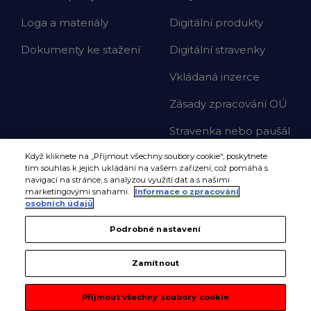
Loga a materiály
Digitální produkty
Dokumenty ke stažení
Digitální stravenky
Vkládaná inzerce
Zásady zpracování OÚ
Stravenka nebo paušál
Když kliknete na „Přijmout všechny soubory cookie“, poskytnete
tím souhlas k jejich ukládání na vašem zařízení, což pomáhá s
navigací na stránce, s analýzou využití dat a s našimi
marketingovými snahami.
Informace o zpracování
osobních údajů
Podrobné nastavení
Zamítnout
Přijmout všechny soubory cookie