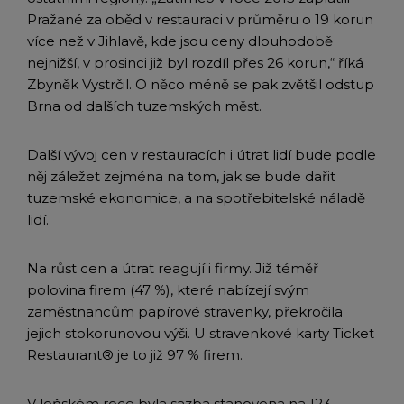
Pražané za oběd v restauraci v průměru o 19 korun
více než v Jihlavě, kde jsou ceny dlouhodobě
nejnižší, v prosinci již byl rozdíl přes 26 korun,“ říká
Zbyněk Vystrčil. O něco méně se pak zvětšil odstup
Brna od dalších tuzemských měst.
Další vývoj cen v restauracích i útrat lidí bude podle
něj záležet zejména na tom, jak se bude dařit
tuzemské ekonomice, a na spotřebitelské náladě
lidí.
Na růst cen a útrat reagují i firmy. Již téměř
polovina firem (47 %), které nabízejí svým
zaměstnancům papírové stravenky, překročila
jejich stokorunovou výši. U stravenkové karty Ticket
Restaurant® je to již 97 % firem.
V loňském roce byla sazba stanovena na 123