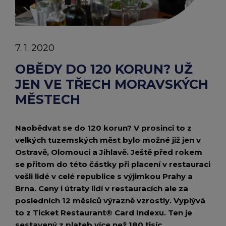
chevron_right
MĚSTECH
Peněženka Edenred Benefits
Edenred Benefits poukázky
Edenred Benefity Premium
Ostatní produkty
Kontakty
|
Peněženka Edenred Health
All-in-One cafeterie FKSP
Edenred Compliments
7. 1. 2020
Tiskové
Edenred Card FKSP
Stravenkový portál
Edenred Čistý
OBĚDY DO 120 KORUN? UŽ
zprávy
JEN VE TŘECH MORAVSKÝCH
TANKARTA Benefit od Edenred
Qerko
Edenred Service
|
MĚSTECH
Edenred
Informace k migraci na Edenred Card
Naobědvat se do 120 korun? V prosinci to z
velkých tuzemských měst bylo možné již jen v
Ostravě, Olomouci a Jihlavě. Ještě před rokem
se přitom do této částky při placení v restauraci
vešli lidé v celé republice s výjimkou Prahy a
Brna. Ceny i útraty lidí v restauracích ale za
posledních 12 měsíců výrazně vzrostly. Vyplývá
to z Ticket Restaurant® Card Indexu. Ten je
sestavený z plateb více než 180 tisíc