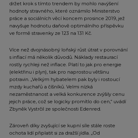
držet krok s tímto trendem by mohlo navýšení
hodnoty stravného, které oznámilo Ministerstvo
práce a sociálních věcí koncem prosince 2019, jež
navyšuje hodnotu daňově optimálního příspěvku
ve formě stravenky ze 123 na 131 Kč.
Více než dvojnásobný loňský růst útrat v porovnání
s inflací má několik důvodů. Náklady restaurací
rostly rychleji než inflace. Platí to jak pro energie
(elektřinu i plyn), tak pro naprostou většinu
potravin. „Velkým hybatelem pak byly i rostoucí
mzdy kuchařů a číšníků. Velmi nízká
nezaměstnanost a velká konkurence zvýšily cenu
jejich práce, což se logicky promítlo do cen,“ uvádí
Zbyněk Vystrčil ze společnosti Edenred.
Zároveň díky zvyšující se kupní síle stále roste
ochota lidí připlatit si za dražší jídla. „Od