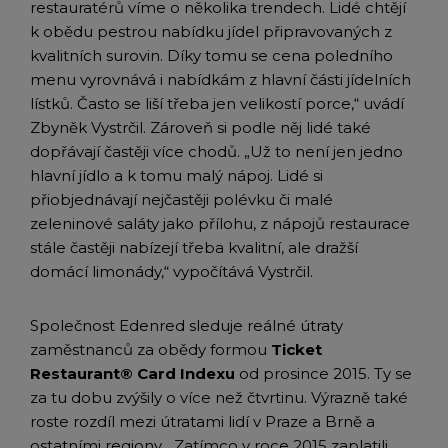
restauratérů víme o několika trendech. Lidé chtějí
k obědu pestrou nabídku jídel připravovaných z
kvalitních surovin. Díky tomu se cena poledního
menu vyrovnává i nabídkám z hlavní části jídelních
lístků. Často se liší třeba jen velikostí porce,“ uvádí
Zbyněk Vystrčil. Zároveň si podle něj lidé také
dopřávají častěji více chodů. „Už to není jen jedno
hlavní jídlo a k tomu malý nápoj. Lidé si
přiobjednávají nejčastěji polévku či malé
zeleninové saláty jako přílohu, z nápojů restaurace
stále častěji nabízejí třeba kvalitní, ale dražší
domácí limonády,“ vypočítává Vystrčil.
Společnost Edenred sleduje reálné útraty
zaměstnanců za obědy formou
Ticket
Restaurant® Card Indexu
od prosince 2015. Ty se
za tu dobu zvýšily o více než čtvrtinu. Výrazně také
roste rozdíl mezi útratami lidí v Praze a Brně a
ostatními regiony. „Zatímco v roce 2015 zaplatili