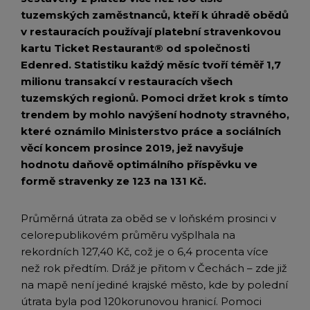
tuzemských zaměstnanců, kteří k úhradě obědů
v restauracích používají platební stravenkovou
kartu Ticket Restaurant® od společnosti
Edenred. Statistiku každý měsíc tvoří téměř 1,7
milionu transakcí v restauracích všech
tuzemských regionů. Pomoci držet krok s tímto
trendem by mohlo navýšení hodnoty stravného,
které oznámilo Ministerstvo práce a sociálních
věcí koncem prosince 2019, jež navyšuje
hodnotu daňově optimálního příspěvku ve
formě stravenky ze 123 na 131 Kč.
Průměrná útrata za oběd se v loňském prosinci v
celorepublikovém průměru vyšplhala na
rekordních 127,40 Kč, což je o 6,4 procenta více
než rok předtím. Dráž je přitom v Čechách – zde již
na mapě není jediné krajské město, kde by polední
útrata byla pod 120korunovou hranicí. Pomoci