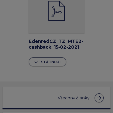
EdenredCZ_TZ_MTE2-
cashback_15-02-2021
arrow_downward
STÁHNOUT
arrow_forward
Všechny články