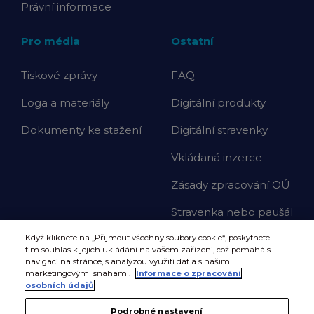
Právní informace
Pro média
Ostatní
Tiskové zprávy
FAQ
Loga a materiály
Digitální produkty
Dokumenty ke stažení
Digitální stravenky
Vkládaná inzerce
Zásady zpracování OÚ
Stravenka nebo paušál
Když kliknete na „Přijmout všechny soubory cookie“, poskytnete
tím souhlas k jejich ukládání na vašem zařízení, což pomáhá s
navigací na stránce, s analýzou využití dat a s našimi
marketingovými snahami.
Informace o zpracování
osobních údajů
Podrobné nastavení