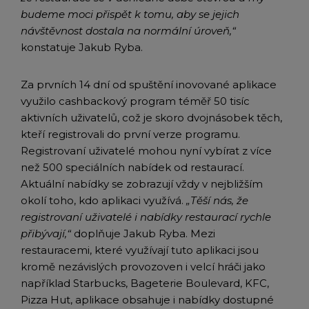
budeme moci přispět k
tomu, aby
se jejich
návštěvnost dostala na normální úroveň,“
konstatuje Jakub Ryba.
Za prvních 14 dní od spuštění inovované aplikace
využilo cashbackový program téměř 50 tisíc
aktivních uživatelů, což je skoro dvojnásobek těch,
kteří registrovali do první verze programu.
Registrovaní uživatelé mohou nyní vybírat z více
než 500 speciálních nabídek od restaurací.
Aktuální nabídky se zobrazují vždy v nejbližším
okolí toho, kdo aplikaci využívá.
„Těší nás, že
registrovaní uživatelé i nabídky restaurací rychle
přibývají,“
doplňuje Jakub Ryba. Mezi
restauracemi, které využívají tuto aplikaci jsou
kromě nezávislých provozoven i velcí hráči jako
například Starbucks, Bageterie Boulevard, KFC,
Pizza Hut, aplikace obsahuje i nabídky dostupné