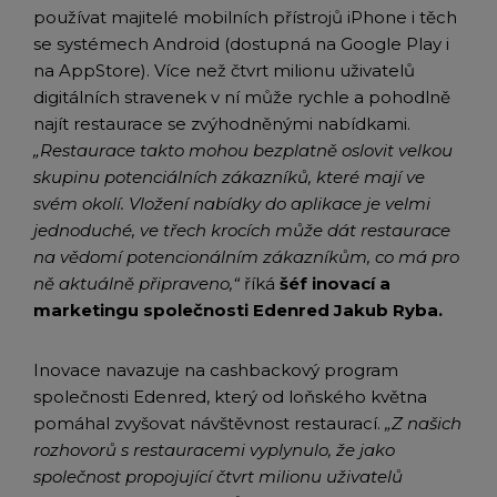
používat majitelé mobilních přístrojů iPhone i těch
se systémech Android (dostupná na Google Play i
na AppStore). Více než čtvrt milionu uživatelů
digitálních stravenek v ní může rychle a pohodlně
najít restaurace se zvýhodněnými nabídkami.
„Restaurace takto mohou bezplatně oslovit velkou
skupinu potenciálních zákazníků, které mají ve
svém okolí. Vložení nabídky do aplikace je velmi
jednoduché, ve třech krocích může dát restaurace
na vědomí potencionálním zákazníkům, co má pro
ně aktuálně připraveno,“
říká
šéf inovací a
marketingu společnosti Edenred Jakub Ryba.
Inovace navazuje na cashbackový program
společnosti Edenred, který od loňského května
pomáhal zvyšovat návštěvnost restaurací.
„Z našich
rozhovorů s restauracemi vyplynulo, že jako
společnost propojující čtvrt milionu uživatelů