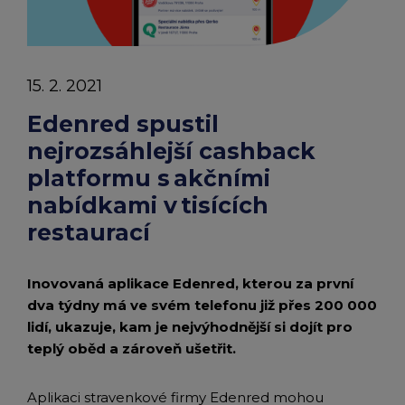
chevron_right
Peněženka Edenred Benefits
Edenred Benefits poukázky
Edenred Benefity Premium
Ostatní produkty
Kontakty
Peněženka Edenred Health
All-in-One cafeterie FKSP
Edenred Compliments
15. 2. 2021
Edenred Card FKSP
Stravenkový portál
Edenred Čistý
Edenred spustil
nejrozsáhlejší cashback
TANKARTA Benefit od Edenred
Qerko
Edenred Service
platformu s akčními
nabídkami v tisících
Informace k migraci na Edenred Card
restaurací
Inovovaná aplikace Edenred, kterou za první
dva týdny má ve svém telefonu již přes 200 000
lidí, ukazuje, kam je nejvýhodnější si dojít pro
teplý oběd a zároveň ušetřit.
Aplikaci stravenkové firmy Edenred mohou