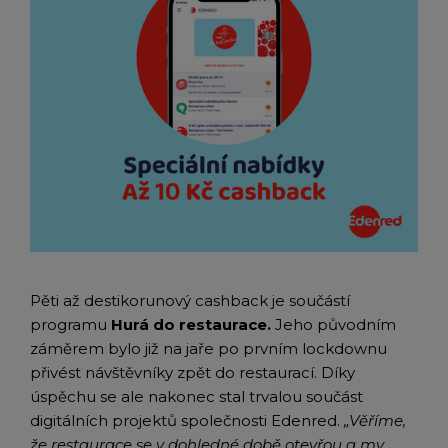
Pěti až destikorunový cashback je součástí
programu
Hurá do restaurace.
Jeho původním
záměrem bylo již na jaře po prvním lockdownu
přivést návštěvníky zpět do restaurací. Díky
úspěchu se ale nakonec stal trvalou součást
digitálních projektů společnosti Edenred.
„Věříme,
že restaurace se v dohledné době otevřou a my