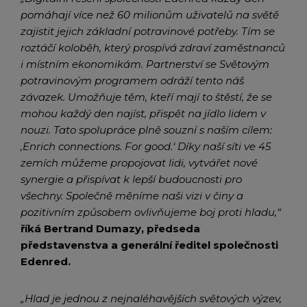
pomáhají více než 60 milionům uživatelů na světě
zajistit jejich základní potravinové potřeby. Tím se
roztáčí koloběh, který prospívá zdraví zaměstnanců
i místním ekonomikám. Partnerství se Světovým
potravinovým programem odráží tento náš
závazek. Umožňuje těm, kteří mají to štěstí, že se
mohou každý den najíst, přispět na jídlo lidem v
nouzi. Tato spolupráce plně souzní s naším cílem:
‚Enrich connections. For good.‘ Díky naší síti ve 45
zemích můžeme propojovat lidi, vytvářet nové
synergie a přispívat k lepší budoucnosti pro
všechny. Společně měníme naši vizi v činy a
pozitivním způsobem ovlivňujeme boj proti hladu,“
říká
Bertrand Dumazy, předseda
představenstva a generální ředitel společnosti
Edenred.
„Hlad je jednou z nejnaléhavějších světových výzev,