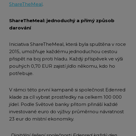
ShareTheMeal
.
ShareTheMeal: jednoduchý a přímý způsob
darování
Iniciativa ShareTheMeal, která byla spuštěna v roce
2015, umožňuje každému jednoduchou cestou
přispět na boj proti hladu. Každý příspěvek ve výši
pouhých 0,70 EUR zajistí jídlo někomu, kdo ho
potřebuje.
V rámci této první kampaně si společnost Edenred
klade za cíl vybrat prostředky na celkem 100 000
jídel. Podle Světové banky přitom přináší každé
investované euro do výživy průměrnou návratnost
23 eur do místní ekonomiky.
„Digitální řešení společnosti Edenred každý den