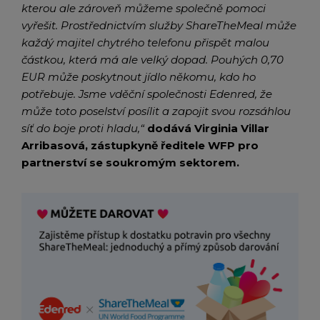
kterou ale zároveň můžeme společně pomoci
vyřešit. Prostřednictvím služby ShareTheMeal může
každý majitel chytrého telefonu přispět malou
částkou, která má ale velký dopad. Pouhých 0,70
EUR může poskytnout jídlo někomu, kdo ho
potřebuje. Jsme vděční společnosti Edenred, že
může toto poselství posílit a zapojit svou rozsáhlou
síť do boje proti hladu,“
dodává Virginia Villar
Arribasová, zástupkyně ředitele WFP pro
partnerství se soukromým sektorem.