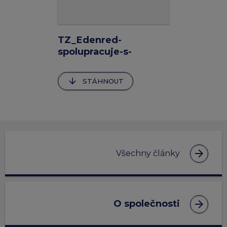
TZ_Edenred-
spolupracuje-s-
ShareTheMeal-na-
podpore-globalniho-
arrow_downward
STÁHNOUT
pristupu-k-potravinam
arrow_forward
Všechny články
arrow_forward
O společnosti