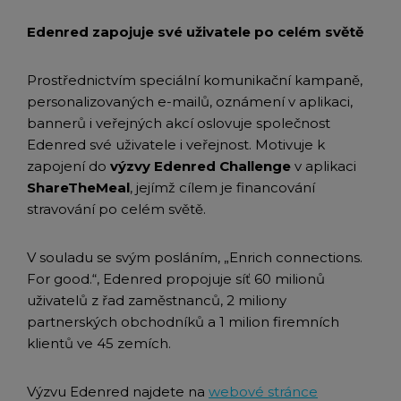
Edenred zapojuje své uživatele po celém světě
Prostřednictvím speciální komunikační kampaně,
personalizovaných e-mailů, oznámení v aplikaci,
bannerů i veřejných akcí oslovuje společnost
Edenred své uživatele i veřejnost. Motivuje k
zapojení do
výzvy Edenred Challenge
v aplikaci
ShareTheMeal
, jejímž cílem je financování
stravování po celém světě.
V souladu se svým posláním, „Enrich connections.
For good.“, Edenred propojuje síť 60 milionů
uživatelů z řad zaměstnanců, 2 miliony
partnerských obchodníků a 1 milion firemních
klientů ve 45 zemích.
Výzvu Edenred najdete na
webové stránce