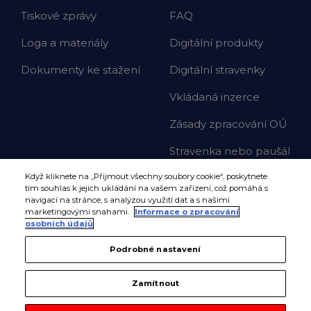
Tiskové zprávy
FAQ
Loga a materiály
Digitální produkty
Dokumenty ke stažení
Digitální stravenky
Vkládaná inzerce
Zásady zpracování OÚ
Stravenka nebo paušál
Když kliknete na „Přijmout všechny soubory cookie“, poskytnete
tím souhlas k jejich ukládání na vašem zařízení, což pomáhá s
navigací na stránce, s analýzou využití dat a s našimi
marketingovými snahami.
Informace o zpracování
osobních údajů
Podrobné nastavení
Zamítnout