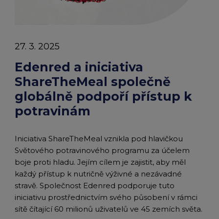
chevron_right
potravinám
Peněženka Edenred Benefits
Edenred Benefits poukázky
Edenred Benefity Premium
Ostatní produkty
Kontakty
|
Peněženka Edenred Health
All-in-One cafeterie FKSP
Edenred Compliments
27. 3. 2025
Tiskové
Edenred Card FKSP
Stravenkový portál
Edenred Čistý
Edenred a iniciativa
zprávy
ShareTheMeal společně
TANKARTA Benefit od Edenred
Qerko
Edenred Service
|
globálně podpoří přístup k
Edenred
potravinám
Informace k migraci na Edenred Card
Iniciativa ShareTheMeal vznikla pod hlavičkou
Světového potravinového programu za účelem
boje proti hladu. Jejím cílem je zajistit, aby měl
každý přístup k nutričně výživné a nezávadné
stravě. Společnost Edenred podporuje tuto
iniciativu prostřednictvím svého působení v rámci
sítě čítající 60 milionů uživatelů ve 45 zemích světa.