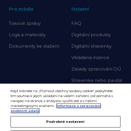
Pro média
Ostatní
Tiskové zprávy
FAQ
Loga a materiály
Digitální produkty
Dokumenty ke stažení
Digitální stravenky
Vkládaná inzerce
Zásady zpracování OÚ
Stravenka nebo paušál
Když kliknete na „Přijmout všechny soubory cookie“, poskytnete
tím souhlas k jejich ukládání na vašem zařízení, což pomáhá s
navigací na stránce, s analýzou využití dat a s našimi
marketingovými snahami.
Informace o zpracování
osobních údajů
Podrobné nastavení