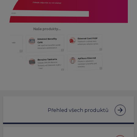
arrow_forward
Přehled všech produktů