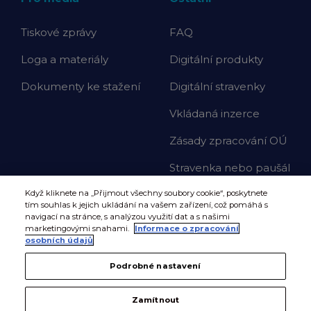
Tiskové zprávy
FAQ
Loga a materiály
Digitální produkty
Dokumenty ke stažení
Digitální stravenky
Vkládaná inzerce
Zásady zpracování OÚ
Stravenka nebo paušál
Když kliknete na „Přijmout všechny soubory cookie“, poskytnete
tím souhlas k jejich ukládání na vašem zařízení, což pomáhá s
navigací na stránce, s analýzou využití dat a s našimi
marketingovými snahami.
Informace o zpracování
osobních údajů
Podrobné nastavení
Zamítnout