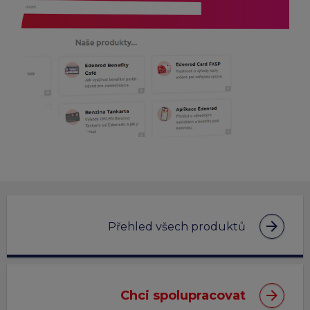
arrow_forward
Přehled všech produktů
arrow_forward
Chci spolupracovat