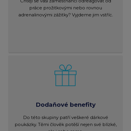
Chtějí se vaši zaměstnanci odreagovat od
práce prožitkovými nebo rovnou
adrenalinovými zážitky? Vyjdeme jim vstříc.
Dodaňové benefity
Do této skupiny patří veškeré dárkové
poukázky. Těmi člověk potěší nejen své blízké,