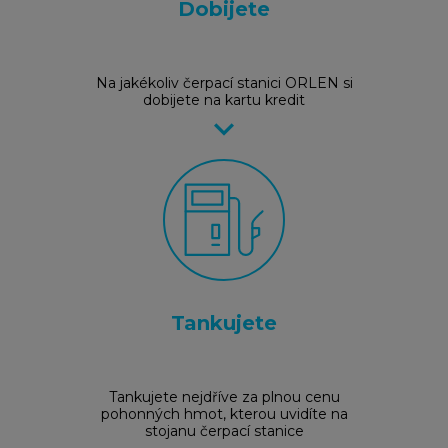
Dobijete
Na jakékoliv čerpací stanici ORLEN si
dobijete na kartu kredit
keyboard_arrow_right
Tankujete
Tankujete nejdříve za plnou cenu
pohonných hmot, kterou uvidíte na
stojanu čerpací stanice