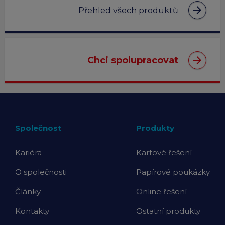
arrow_forward
Přehled všech produktů
arrow_forward
Chci spolupracovat
Společnost
Produkty
Kariéra
Kartové řešení
O společnosti
Papírové poukázky
Články
Online řešení
Kontakty
Ostatní produkty