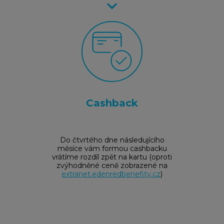
keyboard_arrow_right
Cashback
Do čtvrtého dne následujícího
měsíce vám formou cashbacku
vrátíme rozdíl zpět na kartu (oproti
zvýhodněné ceně zobrazené na
extranet.edenredbenefity.cz
)