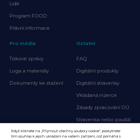
Lidé
Program FOOD
Právní informace
Pro média
Ostatní
Tiskové zprávy
FAQ
Loga a materiály
Digitální produkty
Dokumenty ke stažení
Digitální stravenky
Vkládaná inzerce
Zásady zpracování OÚ
Stravenka nebo paušál
Když kliknete na „Přijmout všechny soubory cookie“, poskytnete
tím souhlas k jejich ukládání na vašem zařízení, což pomáhá s