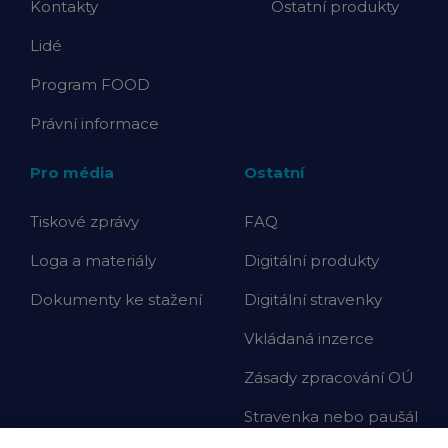
Kontakty
Ostatní produkty
Lidé
Program FOOD
Právní informace
Pro média
Ostatní
Tiskové zprávy
FAQ
Loga a materiály
Digitální produkty
Dokumenty ke stažení
Digitální stravenky
Vkládaná inzerce
Zásady zpracování OÚ
Stravenka nebo paušál