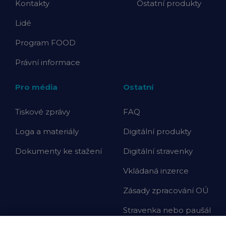
Kontakty
Ostatní produkty
Lidé
Program FOOD
Právní informace
Pro média
Ostatní
Tiskové zprávy
FAQ
Loga a materiály
Digitální produkty
Dokumenty ke stažení
Digitální stravenky
Vkládaná inzerce
Zásady zpracování OÚ
Stravenka nebo paušál