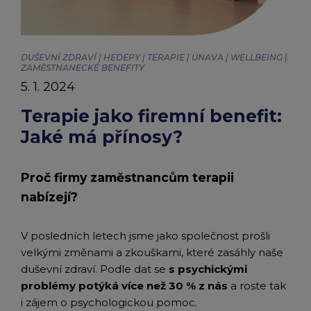
chevron_right
|
Peněženka Edenred Benefits
Edenred Benefits poukázky
Edenred Benefity Premium
Ostatní produkty
Kontakty
Edenred
Peněženka Edenred Health
All-in-One cafeterie FKSP
Edenred Compliments
DUŠEVNÍ ZDRAVÍ | HEDEPY | TERAPIE | ÚNAVA | WELLBEING |
ZAMĚSTNANECKÉ BENEFITY
5. 1. 2024
Edenred Card FKSP
Stravenkový portál
Edenred Čistý
Terapie jako firemní benefit:
TANKARTA Benefit od Edenred
Qerko
Edenred Service
Jaké má přínosy?
Informace k migraci na Edenred Card
Proč firmy zaměstnancům terapii
nabízejí?
V posledních letech jsme jako společnost prošli
velkými změnami a zkouškami, které zasáhly naše
duševní zdraví. Podle dat se
s psychickými
problémy potýká více než 30 % z nás
a roste tak
i zájem o psychologickou pomoc.