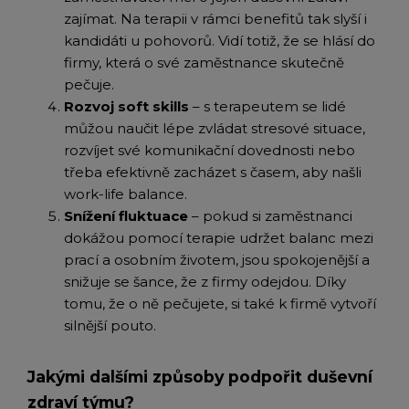
zajímat. Na terapii v rámci benefitů tak slyší i
kandidáti u pohovorů. Vidí totiž, že se hlásí do
firmy, která o své zaměstnance skutečně
pečuje.
Rozvoj soft skills
– s terapeutem se lidé
můžou naučit lépe zvládat stresové situace,
rozvíjet své komunikační dovednosti nebo
třeba efektivně zacházet s časem, aby našli
work-life balance.
Snížení fluktuace
– pokud si zaměstnanci
dokážou pomocí terapie udržet balanc mezi
prací a osobním životem, jsou spokojenější a
snižuje se šance, že z firmy odejdou. Díky
tomu, že o ně pečujete, si také k firmě vytvoří
silnější pouto.
Jakými dalšími způsoby podpořit duševní
zdraví týmu?