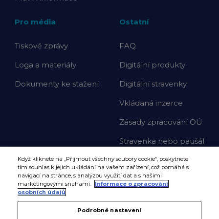
Pro média
Ostatní
Tiskové zprávy
FAQ
Loga a materiály
Digitální produkty
Dokumenty ke stažení
Digitální stravenky
Vkládaná inzerce
Zásady zpracování OÚ
Stravenka nebo paušál
Když kliknete na „Přijmout všechny soubory cookie“, poskytnete
tím souhlas k jejich ukládání na vašem zařízení, což pomáhá s
navigací na stránce, s analýzou využití dat a s našimi
marketingovými snahami.
Informace o zpracování
osobních údajů
Podrobné nastavení