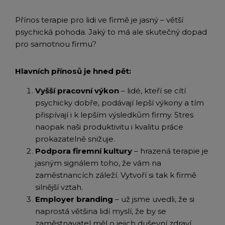
Přínos terapie pro lidi ve firmě je jasný – větší
psychická pohoda. Jaký to má ale skutečný dopad
pro samotnou firmu?
Hlavních přínosů je hned pět:
Vyšší pracovní výkon
– lidé, kteří se cítí
psychicky dobře, podávají lepší výkony a tím
přispívají i k lepším výsledkům firmy. Stres
naopak naši produktivitu i kvalitu práce
prokazatelně snižuje.
Podpora firemní kultury
– hrazená terapie je
jasným signálem toho, že vám na
zaměstnancích záleží. Vytvoří si tak k firmě
silnější vztah.
Employer branding
– už jsme uvedli, že si
naprostá většina lidí myslí, že by se
zaměstnavatel měl o jejich duševní zdraví