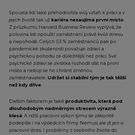
Spousta lidí také přehodnotila svůj vztah k práci a v
jejich životě tak už
kariéra nezaujímá první místo
.
Z průzkumu Harvard Business Review vyplývá, že
polovina lidí opouští zaměstnání právě kvůli stresu
a nepohodě. Celých 53 % zaměstnanců pak po
pandemické zkušenosti považuje zdraví a
psychickou pohodu za důležitější než práci. Své
psychické zdraví se zkrátka rozhodli dát na první
místo a nebojí se ho chránit změnou
zaměstnavatele.
Udržet si stabilní tým je tak těžší
než kdy dříve
.
Dalším faktorem je také
produktivita, která pod
dlouhodobým nadměrným stresem výrazně
klesá
. A nižší pracovní výkon týmu se zákonitě
podepíše i na výsledcích firmy. Nemusí ale jít jen o
pracovní stres. I problémy z osobního života do