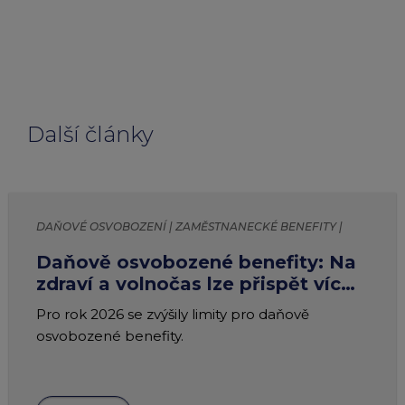
Další články
DAŇOVÉ OSVOBOZENÍ | ZAMĚSTNANECKÉ BENEFITY |
LIMITY
Daňově osvobozené benefity: Na
zdraví a volnočas lze přispět víc
jak 73 000 Kč
Pro rok 2026 se zvýšily limity pro daňově
osvobozené benefity.