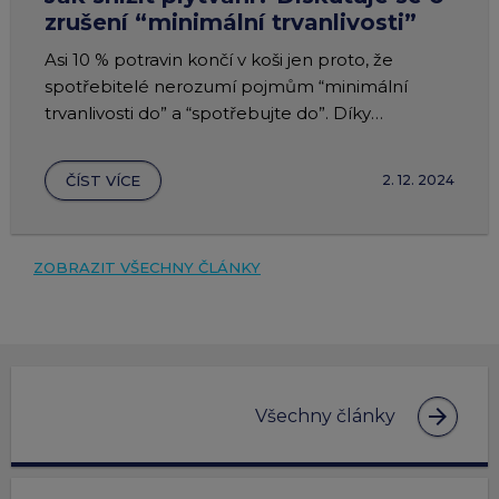
zrušení “minimální trvanlivosti”
Asi 10 % potravin končí v koši jen proto, že
spotřebitelé nerozumí pojmům “minimální
trvanlivosti do” a “spotřebujte do”. Díky
plánovaným změnám v označování by se toto
číslo mohlo snížit.
ČÍST VÍCE
2. 12. 2024
ZOBRAZIT VŠECHNY ČLÁNKY
arrow_forward
Všechny články