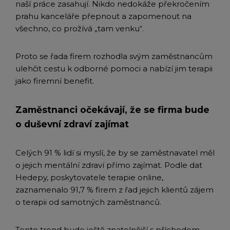
naší práce zasahují. Nikdo nedokáže překročením
prahu kanceláře přepnout a zapomenout na
všechno, co prožívá „tam venku“.
Proto se řada firem rozhodla svým zaměstnancům
ulehčit cestu k odborné pomoci a nabízí jim terapii
jako firemní benefit.
Zaměstnanci očekávají, že se firma bude
o duševní zdraví zajímat
Celých 91 % lidí si myslí, že by se zaměstnavatel měl
o jejich mentální zdraví přímo zajímat. Podle dat
Hedepy, poskytovatele terapie online,
zaznamenalo 91,7 % firem z řad jejich klientů zájem
o terapii od samotných zaměstnanců.
Tento trend bude ještě znatelnější s příchodem