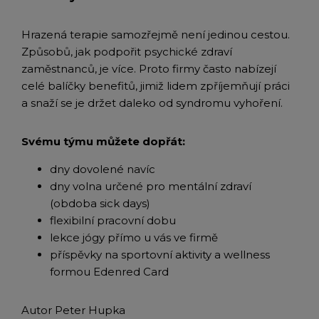
Hrazená terapie samozřejmě není jedinou cestou.
Způsobů, jak podpořit psychické zdraví
zaměstnanců, je více. Proto firmy často nabízejí
celé balíčky benefitů, jimiž lidem zpříjemňují práci
a snaží se je držet daleko od syndromu vyhoření.
Svému týmu můžete dopřát:
dny dovolené navíc
dny volna určené pro mentální zdraví
(obdoba sick days)
flexibilní pracovní dobu
lekce jógy přímo u vás ve firmě
příspěvky na sportovní aktivity a wellness
formou Edenred Card
Autor Peter Hupka