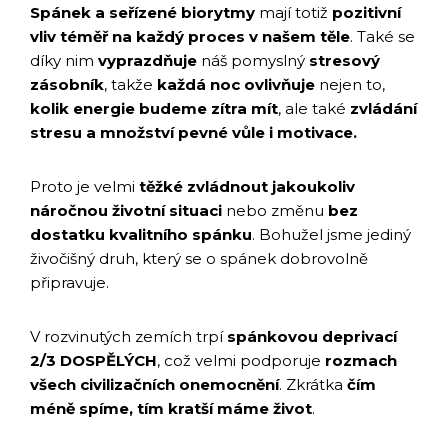
Spánek a seřízené biorytmy
mají totiž
pozitivní
vliv téměř na každý proces v našem těle
. Také se
díky nim
vyprazdňuje
náš pomyslný
stresový
zásobník
, takže
každá noc ovlivňuje
nejen to,
kolik energie budeme zítra mít
, ale také
zvládání
stresu a množství pevné vůle i motivace.
Proto je velmi
těžké zvládnout jakoukoliv
náročnou životní situaci
nebo změnu
bez
dostatku kvalitního spánku
. Bohužel jsme jediný
živočišný druh, který se o spánek dobrovolně
připravuje.
V rozvinutých zemích trpí
spánkovou deprivací
2/3 DOSPĚLÝCH
, což velmi podporuje
rozmach
všech civilizačních onemocnění
. Zkrátka
čím
méně spíme, tím kratší máme život
.