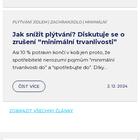
PLÝTVÁNÍ JÍDLEM | ZACHRANJIDLO | MINIMÁLNÍ
TRVANLIVOST
Jak snížit plýtvání? Diskutuje se o
zrušení “minimální trvanlivosti”
Asi 10 % potravin končí v koši jen proto, že
spotřebitelé nerozumí pojmům “minimální
trvanlivosti do” a “spotřebujte do”. Díky
plánovaným změnám v označování by se toto
číslo mohlo snížit.
ČÍST VÍCE
2. 12. 2024
ZOBRAZIT VŠECHNY ČLÁNKY