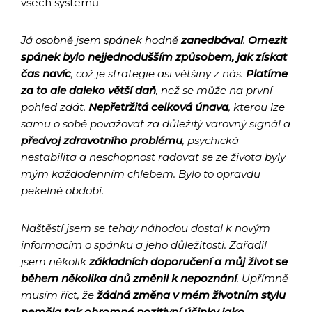
všech systémů.
Já osobně jsem spánek hodně
zanedbával
.
Omezit
spánek bylo nejjednodušším způsobem, jak získat
čas navíc
, což je strategie asi většiny z nás.
Platíme
za to ale daleko větší daň
, než se může na první
pohled zdát.
Nepřetržitá celková únava
, kterou lze
samu o sobě považovat za důležitý varovný signál a
předvoj zdravotního problému
, psychická
nestabilita a neschopnost radovat se ze života byly
mým každodenním chlebem. Bylo to opravdu
pekelné období.
Naštěstí jsem se tehdy náhodou dostal k novým
informacím o spánku a jeho důležitosti. Zařadil
jsem několik
základních doporučení a můj život se
během několika dnů změnil k nepoznání
. Upřímně
musím říct, že
žádná změna v mém životním stylu
neměla tak ohromné pozitivní účinky jako