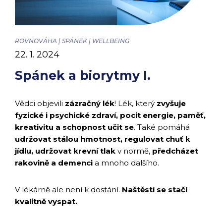
chevron_right
Peněženka Edenred Benefits
Edenred Benefits poukázky
Edenred Benefity Premium
Ostatní produkty
Kontakty
Peněženka Edenred Health
All-in-One cafeterie FKSP
Edenred Compliments
ROVNOVÁHA | SPÁNEK | WELLBEING
22. 1. 2024
Edenred Card FKSP
Stravenkový portál
Edenred Čistý
Spánek a biorytmy I.
TANKARTA Benefit od Edenred
Qerko
Edenred Service
Vědci objevili
zázračný lék
! Lék, který
zvyšuje
Informace k migraci na Edenred Card
fyzické i psychické zdraví, pocit energie, paměť,
kreativitu a schopnost učit se
. Také pomáhá
udržovat stálou hmotnost, regulovat chuť k
jídlu, udržovat krevní tlak
v normě,
předcházet
rakovině a demenci
a mnoho dalšího.
V lékárně ale není k dostání.
Naštěstí se stačí
kvalitně vyspat.