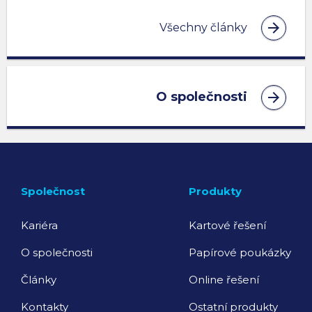
arrow_forward
Všechny články
arrow_forward
O společnosti
Společnost
Produkty
Kariéra
Kartové řešení
O společnosti
Papírové poukázky
Články
Online řešení
Kontakty
Ostatní produkty