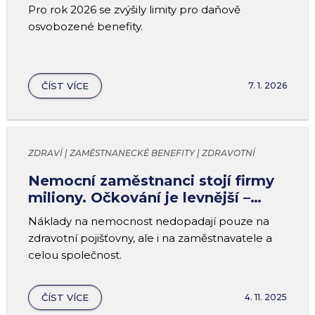
jak 73 000 Kč
Pro rok 2026 se zvýšily limity pro daňově
osvobozené benefity.
ČÍST VÍCE
7. 1. 2026
ZDRAVÍ | ZAMĚSTNANECKÉ BENEFITY | ZDRAVOTNÍ
BENEFITY
Nemocní zaměstnanci stojí firmy
miliony. Očkování je levnější –
využijte benefity na prevenci
Náklady na nemocnost nedopadají pouze na
zdravotní pojišťovny, ale i na zaměstnavatele a
celou společnost.
ČÍST VÍCE
4. 11. 2025