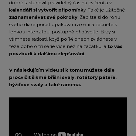
dobré si stanovit pravidelný čas na cvičení a v
kalendáři si vytvořit připomínk
y. Také je užitečné
zaznamenávat své pokroky
. Zapište si do rohu
svého diáře počet opakování a sérií a začněte s
lehkou intenzitou, postupně přidávejte. Brzy si
všimnete radosti, když po 14 dnech zvládnete v
téže době o tři série více než na začátku, a
to vás
povzbudí k dalšímu zlepšování
.
V následujícím videu si k tomu můžete dále
procvičit šikmé břišní svaly, rotátory páteře,
hýžďové svaly a také ramena.