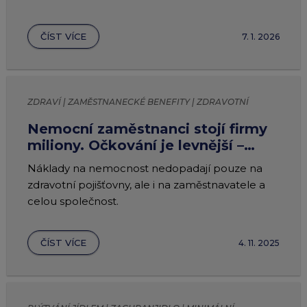
ČÍST VÍCE
7. 1. 2026
ZDRAVÍ | ZAMĚSTNANECKÉ BENEFITY | ZDRAVOTNÍ
BENEFITY
Nemocní zaměstnanci stojí firmy
miliony. Očkování je levnější –
využijte benefity na prevenci
Náklady na nemocnost nedopadají pouze na
zdravotní pojišťovny, ale i na zaměstnavatele a
celou společnost.
ČÍST VÍCE
4. 11. 2025