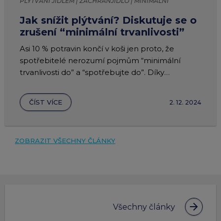
PLÝTVÁNÍ JÍDLEM | ZACHRANJIDLO | MINIMÁLNÍ
TRVANLIVOST
Jak snížit plýtvání? Diskutuje se o
zrušení “minimální trvanlivosti”
Asi 10 % potravin končí v koši jen proto, že
spotřebitelé nerozumí pojmům “minimální
trvanlivosti do” a “spotřebujte do”. Díky
plánovaným změnám v označování by se toto
číslo mohlo snížit.
ČÍST VÍCE
2. 12. 2024
ZOBRAZIT VŠECHNY ČLÁNKY
arrow_forward
Všechny články