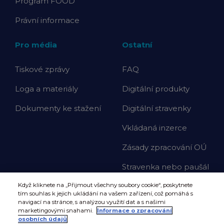
Program FOOD
Právní informace
Pro média
Ostatní
Tiskové zprávy
FAQ
Loga a materiály
Digitální produkty
Dokumenty ke stažení
Digitální stravenky
Vkládaná inzerce
Zásady zpracování OÚ
Stravenka nebo paušál
Když kliknete na „Přijmout všechny soubory cookie“, poskytnete
tím souhlas k jejich ukládání na vašem zařízení, což pomáhá s
navigací na stránce, s analýzou využití dat a s našimi
marketingovými snahami.
Informace o zpracování
osobních údajů