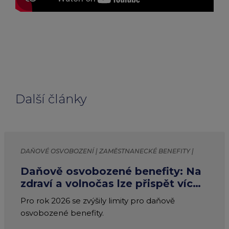
Další články
DAŇOVÉ OSVOBOZENÍ | ZAMĚSTNANECKÉ BENEFITY |
LIMITY
Daňově osvobozené benefity: Na
zdraví a volnočas lze přispět víc
jak 73 000 Kč
Pro rok 2026 se zvýšily limity pro daňově
osvobozené benefity.