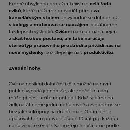
Kromě obvyklého protažení existuje
celá řada
cviků
, které můžeme provádět přímo
za
kancelářským stolem
. Je výhodné se dohodnout
s kolegy a motivovat se navzájem
, dosáhneme
tak lepších výsledků.
Cvičení
nám pomáhá nejen
získat hezkou postavu, ale také narušuje
stereotyp pracovního prostředí a přivádí nás na
nové myšlenky
, což zlepšuje naši
produktivitu
.
Zvedání nohy
Cvik na posílení dolní části těla možná na první
pohled vypadá jednoduše, ale zpočátku nám
může přinést určité nepohodlí. Když sedíme na
židli, natáhneme jednu nohu rovně a zvedneme se
bez jakékoli opory na druhé noze. Optimální je
opakovat tento pohyb alespoň 10krát pro každou
nohu ve více sériích. Samozřejmě začínáme podle