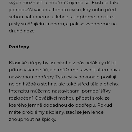
svých možností a nepřetěžujeme se. Existuje také
jednodušší varianta tohoto cviku, kdy nohu před
sebou natáhneme a lehce si ji opřeme o patu s
prsty směřujícími nahoru, a pak se zvedneme na
druhé noze.
Podřepy
Klasické dřepy by asi nikoho z nás nelákaly dělat
přímo v kanceláři, ale můžeme si zvolit alternativu
nazývanou podřepy. Tyto cviky dokonale posilují
nejen hýždě a stehna, ale také střed těla a břicho.
Intenzitu můžeme nastavit sami pomocí šířky
rozkročení. Odvážlivci mohou přidat i skok, ze
kterého jemně dopadnou do podřepu. Pokud
máte problémy s koleny, stačí se jen lehce
zhoupnout na špičky.