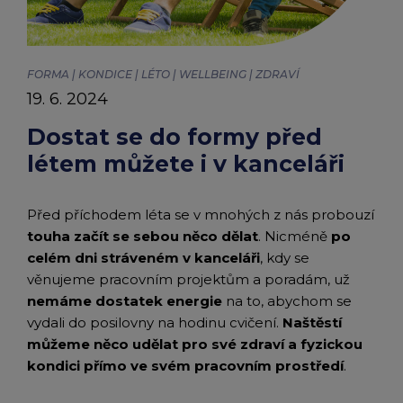
chevron_right
kanceláři
Peněženka Edenred Benefits
Edenred Benefits poukázky
Edenred Benefity Premium
Ostatní produkty
Kontakty
|
Peněženka Edenred Health
All-in-One cafeterie FKSP
Edenred Compliments
FORMA | KONDICE | LÉTO | WELLBEING | ZDRAVÍ
Články
19. 6. 2024
Edenred Card FKSP
Stravenkový portál
Edenred Čistý
|
Dostat se do formy před
létem můžete i v kanceláři
TANKARTA Benefit od Edenred
Qerko
Edenred Service
Edenred
Informace k migraci na Edenred Card
Před příchodem léta se v mnohých z nás probouzí
touha začít se sebou něco dělat
. Nicméně
po
celém dni stráveném v kanceláři
, kdy se
věnujeme pracovním projektům a poradám, už
nemáme dostatek energie
na to, abychom se
vydali do posilovny na hodinu cvičení.
Naštěstí
můžeme něco udělat pro své zdraví a fyzickou
kondici přímo ve svém pracovním prostředí
.