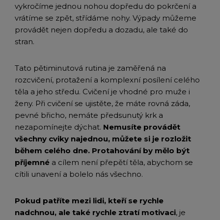
vykročíme jednou nohou dopředu do pokrčení a
vrátíme se zpět, střídáme nohy. Výpady můžeme
provádět nejen dopředu a dozadu, ale také do
stran.
Tato pětiminutová rutina je zaměřená na
rozcvičení, protažení a komplexní posílení celého
těla a jeho středu. Cvičení je vhodné pro muže i
ženy. Při cvičení se ujistěte, že máte rovná záda,
pevné břicho, nemáte předsunutý krk a
nezapomínejte dýchat.
Nemusíte provádět
všechny cviky najednou, můžete si je rozložit
během celého dne. Protahování by mělo být
příjemné
a cílem není přepětí těla, abychom se
cítili unavení a bolelo nás všechno.
Pokud patříte mezi lidi, kteří se rychle
nadchnou, ale také rychle ztratí motivaci
, je