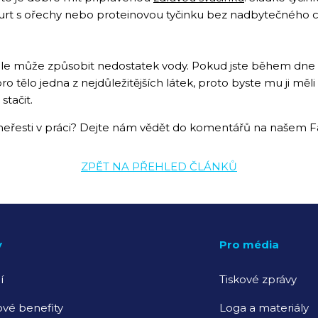
urt s ořechy nebo proteinovou tyčinku bez nadbytečného cuk
le může způsobit nedostatek vody. Pokud jste během dne za
pro tělo jedna z nejdůležitějších látek, proto byste mu ji m
tačit.
cí neřesti v práci? Dejte nám vědět do komentářů na našem
ZPĚT NA PŘEHLED ČLÁNKŮ
y
Pro média
í
Tiskové zprávy
vé benefity
Loga a materiály