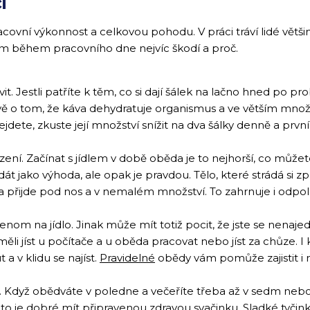
i
i pracovní výkonnost a celkovou pohodu. V práci tráví lidé vě
vám během pracovního dne nejvíc škodí a proč.
t. Jestli patříte k těm, co si dají šálek na lačno hned po p
ě o tom, že káva dehydratuje organismus a ve větším množs
te, zkuste její množství snížit na dva šálky denně a první 
uzení. Začínat s jídlem v době oběda je to nejhorší, co můž
t jako výhoda, ale opak je pravdou. Tělo, které strádá si způ
a přijde pod nos a v nemalém množství. To zahrnuje i odpol
 jenom na jídlo. Jinak může mít totiž pocit, že jste se nenaje
ěli jíst u počítače a u oběda pracovat nebo jíst za chůze. 
a v klidu se najíst.
Pravidelné
obědy vám pomůže zajistit i
vka. Když obědváte v poledne a večeříte třeba až v sedm ne
oto je dobré mít připravenou
zdravou svačinku
. Sladké tyči