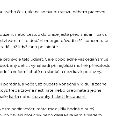
tšinu svého času, ale na správnou stravu během pracovní
robuzení, nebo cestou do práce ještě před snídaní, pak si
tví vám místo dodání energie přivodí nižší koncentraci
si dát, až když ráno posnídáte.
ete pro svoje tělo udělat. Celé dopoledne váš organismus
sobený deficit vynahradí při nejbližší možné příležitosti.
ední a večerní chutě na sladké a nezdravé potraviny.
dli pořádně, a večer, až budete konečně v klidu, si začne
I když třeba zrovna nestíháte nebo přebíháte z jedné
 naše
karta
nebo
stravenky Ticket Restaurant
.
bo osm hodin večer, máte mezi jídly hodně dlouhý
nky, chipsy ani moučník nebo další káva vám s hladem