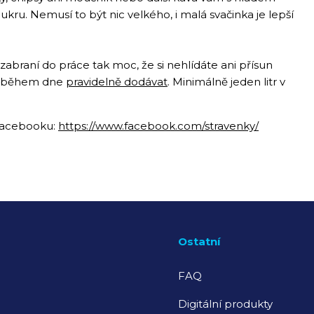
ru. Nemusí to být nic velkého, i malá svačinka je lepší
braní do práce tak moc, že si nehlídáte ani přísun
ěli během dne
pravidelně dodávat
. Minimálně jeden litr v
 Facebooku:
https://www.facebook.com/stravenky/
Ostatní
FAQ
Digitální produkty