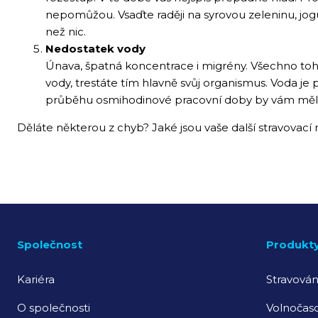
nepomůžou. Vsaďte raději na syrovou zeleninu, jog
než nic.
Nedostatek vody
Únava, špatná koncentrace i migrény. Všechno toh
vody, trestáte tím hlavně svůj organismus. Voda je 
průběhu osmihodinové pracovní doby by vám měl s
Děláte některou z chyb? Jaké jsou vaše další stravova
Společnost
Produkt
Kariéra
Stravován
O společnosti
Volnočaso