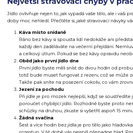
Největší stravovací chyby v prác
Jídlo ovlivňuje nejen to, jak vypadá vaše tělo, ale i vaš
doby moc nehledí. Přečtěte si, jaké stravovací návyky 
Káva místo snídaně
Ráno bez kávy si spousta lidí nedokáže ani představi
každý den zaděláváte na večerní přejídání. Nemluv
a celkový útlum. Pokud se bez kávy opravdu neobejde
Oběd jako první jídlo dne
První jídlo byste měli sníst do dvou hodin od prob
totiž bude muset fungovat z rezerv, což se může zdá
Takže pak sníte na posezení cokoliv, co vám zrovn
Jezení za pochodu
Při jídle je pro mozek nejlepší, když se soustředíte
poroučet chybějící jídlo. Rozhodně byste proto nem
schůzky na druhou, zkuste si vyšetřit aspoň 15 minut 
Žádná svačina
Šest a více hodin bez jídla je pro tělo jako hlado
rozestup. V té době vás nejspíš přepadne hlad. Pr