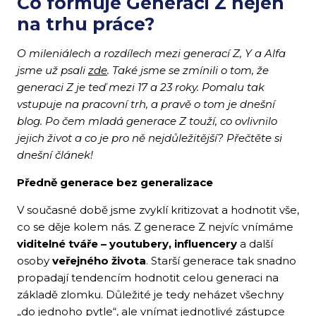
Co formuje Generaci Z nejen
na trhu práce?
O mileniálech a rozdílech mezi generací Z, Y a Alfa
jsme už psali
zde
. Také jsme se zmínili o tom, že
generaci Z je teď mezi 17 a 23 roky
. Pomalu tak
vstupuje na pracovní trh,
a pravě o tom je dnešní
blog. Po čem mladá generace Z touží, co
ovlivnilo
jejich život
a co je
pro ně nejdůležitější
? Přečtěte si
dnešní článek!
Předně generace bez generalizace
V současné době jsme zvyklí kritizovat a hodnotit vše,
co se děje kolem nás. Z generace Z nejvíc vnímáme
viditelné tváře – youtubery, influencery
a další
osoby
veřejného života
. Starší generace tak snadno
propadají tendencím hodnotit celou generaci na
základě zlomku. Důležité je tedy neházet všechny
„do jednoho pytle“, ale vnímat jednotlivé zástupce