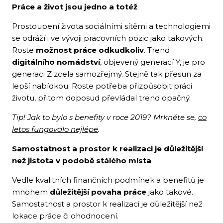
Práce a život jsou jedno a totéž
Prostoupení života sociálními sítěmi a technologiemi
se odráží i ve vývoji pracovních pozic jako takových.
Roste
možnost práce odkudkoliv
. Trend
digitálního nomádství
, objevený generací Y, je pro
generaci Z zcela samozřejmý. Stejně tak přesun za
lepší nabídkou. Roste potřeba přizpůsobit práci
životu, přitom doposud převládal trend opačný.
Tip!
Jak to bylo s benefity v roce 2019? Mrkněte se,
co
letos fungovalo nejlépe
.
Samostatnost a prostor k realizaci je důležitější
než jistota v podobě stálého místa
Vedle kvalitních finančních podmínek a benefitů je
mnohem
důležitější povaha práce
jako takové.
Samostatnost a prostor k realizaci je důležitější než
lokace práce či ohodnocení.