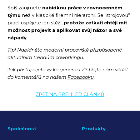
Spíš zaujmete
nabídkou práce v rovnocenném
týmu
než v klasické firemní hierarchii. Se “strojovou”
prací uspějete jen stěží,
protože zetkaři chtějí mít
možnost projevit a aplikovat svůj názor a své
nápady
.
Tip!
Nabídněte
moderní pracoviště
přizpůsobené
aktuálním trendům coworkingu.
Jak přistupujete vy ke generaci Z?
Dejte nám vědět
do komentářů na našem
Facebooku
.
ZPĚT NA PŘEHLED ČLÁNKŮ
Společnost
Produkty