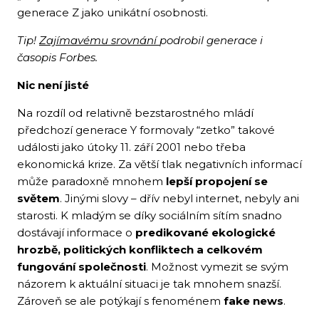
generace Z jako unikátní osobnosti.
Tip!
Zajímavému srovnání
podrobil generace i
časopis Forbes.
Nic není jisté
Na rozdíl od relativně bezstarostného mládí
předchozí generace Y formovaly “zetko” takové
události jako útoky 11. září 2001 nebo třeba
ekonomická krize. Za větší tlak negativních informací
může paradoxně mnohem
lepší propojení se
světem
. Jinými slovy – dřív nebyl internet, nebyly ani
starosti. K mladým se díky sociálním sítím snadno
dostávají informace o
predikované ekologické
hrozbě, politických konfliktech a celkovém
fungování společnosti
. Možnost vymezit se svým
názorem k aktuální situaci je tak mnohem snazší.
Zároveň se ale potýkají s fenoménem
fake news
.