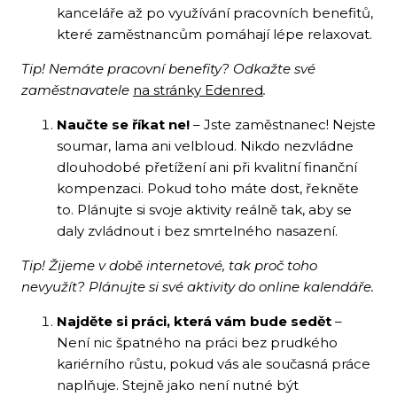
kanceláře až po využívání pracovních benefitů,
které zaměstnancům pomáhají lépe relaxovat.
Tip! Nemáte pracovní benefity? Odkažte své
zaměstnavatele
na stránky Edenred
.
Naučte se říkat ne!
– Jste zaměstnanec! Nejste
soumar, lama ani velbloud. Nikdo nezvládne
dlouhodobé přetížení ani při kvalitní finanční
kompenzaci. Pokud toho máte dost, řekněte
to. Plánujte si svoje aktivity reálně tak, aby se
daly zvládnout i bez smrtelného nasazení.
Tip! Žijeme v době internetové, tak proč toho
nevyužít? Plánujte si své aktivity do online kalendáře.
Najděte si práci, která vám bude sedět
–
Není nic špatného na práci bez prudkého
kariérního růstu, pokud vás ale současná práce
naplňuje. Stejně jako není nutné být