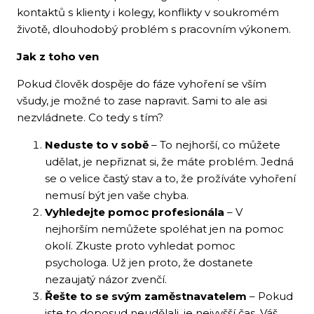
kontaktů s klienty i kolegy, konflikty v soukromém
životě, dlouhodobý problém s pracovním výkonem.
Jak z toho ven
Pokud člověk dospěje do fáze vyhoření se vším
všudy, je možné to zase napravit. Sami to ale asi
nezvládnete. Co tedy s tím?
Neduste to v sobě
– To nejhorší, co můžete
udělat, je nepřiznat si, že máte problém. Jedná
se o velice častý stav a to, že prožíváte vyhoření
nemusí být jen vaše chyba.
Vyhledejte pomoc profesionála
– V
nejhorším nemůžete spoléhat jen na pomoc
okolí. Zkuste proto vyhledat pomoc
psychologa. Už jen proto, že dostanete
nezaujatý názor zvenčí.
Řešte to se svým zaměstnavatelem
– Pokud
jste to doposud neudělali, je nejvyšší čas. Váš