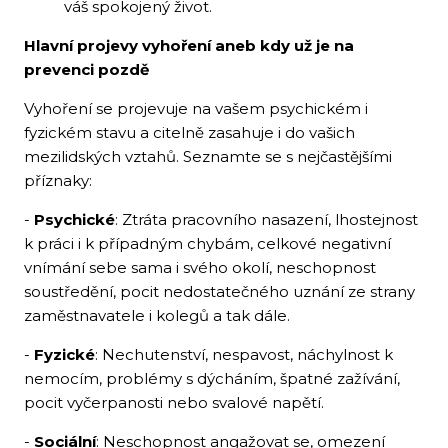
váš spokojený život.
Hlavní projevy vyhoření aneb kdy už je na
prevenci pozdě
Vyhoření se projevuje na vašem psychickém i
fyzickém stavu a citelně zasahuje i do vašich
mezilidských vztahů. Seznamte se s nejčastějšími
příznaky:
-
Psychické
: Ztráta pracovního nasazení, lhostejnost
k práci i k případným chybám, celkové negativní
vnímání sebe sama i svého okolí, neschopnost
soustředění, pocit nedostatečného uznání ze strany
zaměstnavatele i kolegů a tak dále.
-
Fyzické
: Nechutenství, nespavost, náchylnost k
nemocím, problémy s dýcháním, špatné zažívání,
pocit vyčerpanosti nebo svalové napětí.
-
Sociální
: Neschopnost angažovat se, omezení