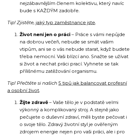
nejzábavnějším členem kolektivu, který navíc
bude s KAŽDÝM zadobře.
Tip! Zjistěte,
jaký typ zaměstnance jste
.
Život není jen o práci
– Práce s vámi nepůjde
na dobrou večeři, nebude se smát vašim
vtipům, ani se o vás nebude starat, když budete
třeba nemocní. Vaši blízcí ano. Snažte se užívat
si život a nechat práci prací. Vyhnete se tak
přílišnému zatěžování organismu.
Tip! Přečtěte si našich
5 tipů jak balancovat profesní
a osobní život
.
Žijte zdravě
– Vaše tělo je v podstatě velmi
výkonný a komplikovaný stroj. A stejně jako
pečujete o duševní zdraví, měli byste pečovat i
o svoje tělo. Zdravý životní styl je ověřeným
zdrojem energie nejen pro vaši práci, ale i pro