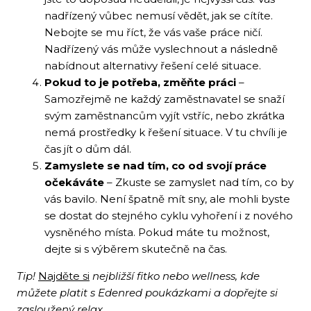
nadřízený vůbec nemusí vědět, jak se cítíte.
Nebojte se mu říct, že vás vaše práce ničí.
Nadřízený vás může vyslechnout a následně
nabídnout alternativy řešení celé situace.
Pokud to je potřeba, změňte práci
–
Samozřejmě ne každý zaměstnavatel se snaží
svým zaměstnancům vyjít vstříc, nebo zkrátka
nemá prostředky k řešení situace. V tu chvíli je
čas jít o dům dál.
Zamyslete se nad tím, co od svojí práce
očekáváte
– Zkuste se zamyslet nad tím, co by
vás bavilo. Není špatně mít sny, ale mohli byste
se dostat do stejného cyklu vyhoření i z nového
vysněného místa. Pokud máte tu možnost,
dejte si s výběrem skutečně na čas.
Tip!
Najděte si
nejbližší fitko nebo wellness, kde
můžete platit s Edenred poukázkami a dopřejte si
zasloužený relax.