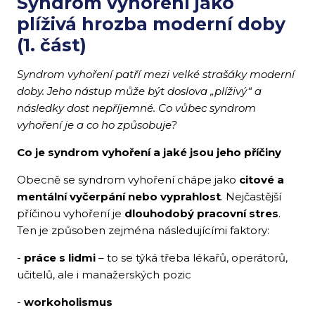
Syndrom vyhoření jako
plíživá hrozba moderní doby
(1. část)
Syndrom vyhoření patří mezi velké strašáky moderní
doby. Jeho nástup může být doslova „plíživý“ a
následky dost nepříjemné. Co vůbec syndrom
vyhoření je a co ho způsobuje?
Co je syndrom vyhoření a jaké jsou jeho příčiny
Obecně se syndrom vyhoření chápe jako
citové a
mentální vyčerpání nebo vyprahlost
. Nejčastější
příčinou vyhoření je
dlouhodobý pracovní stres
.
Ten je způsoben zejména následujícími faktory:
-
práce s lidmi
– to se týká třeba lékařů, operátorů,
učitelů, ale i manažerských pozic
-
workoholismus