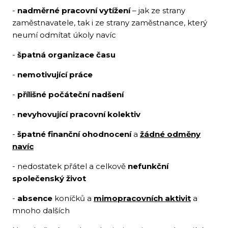
-
nadměrné pracovní vytížení
– jak ze strany
zaměstnavatele, tak i ze strany zaměstnance, který
neumí odmítat úkoly navíc
-
špatná organizace času
-
nemotivující práce
-
přílišné počáteční nadšení
-
nevyhovující pracovní kolektiv
-
špatné finanční ohodnocení
a
žádné odměny
navíc
- nedostatek přátel a celkově
nefunkční
společenský život
-
absence
koníčků a
mimopracovních aktivit
a
mnoho dalších