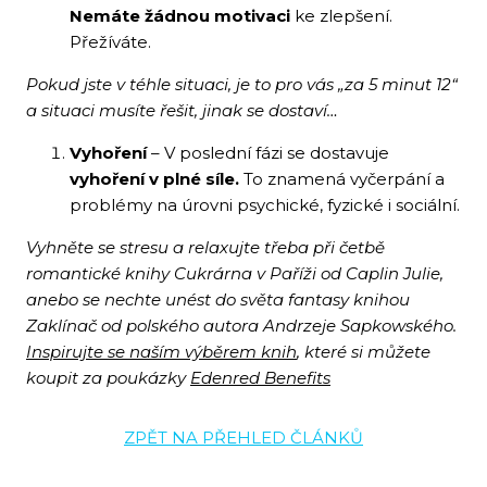
Nemáte žádnou motivaci
ke zlepšení.
Přežíváte.
Pokud jste v téhle situaci, je to pro vás „za 5 minut 12“
a
situaci musíte řešit
, jinak se dostaví…
Vyhoření
– V poslední fázi se dostavuje
vyhoření v plné síle.
To znamená vyčerpání a
problémy na úrovni psychické, fyzické i sociální.
Vyhněte se stresu a relaxujte třeba při četbě
romantické knihy Cukrárna v Paříži od Caplin Julie,
anebo se nechte unést do světa fantasy knihou
Zaklínač od polského autora Andrzeje Sapkowského.
Inspirujte se naším výběrem knih
, které si můžete
koupit za poukázky
Edenred Benefits
ZPĚT NA PŘEHLED ČLÁNKŮ