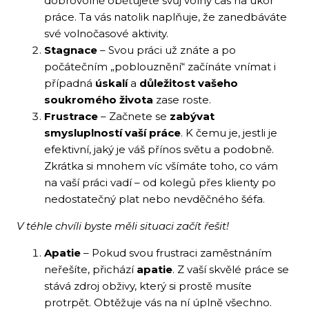
dobrovolně obětujete svůj volný čas na úkor
práce. Ta vás natolik naplňuje, že zanedbáváte
své volnočasové aktivity.
Stagnace
– Svou práci už znáte a po
počátečním „poblouznění“ začínáte vnímat i
případná
úskalí
a
důležitost vašeho
soukromého života
zase roste.
Frustrace
– Začnete se
zabývat
smysluplností vaší práce
. K čemu je, jestli je
efektivní, jaký je váš přínos světu a podobně.
Zkrátka si mnohem víc všímáte toho, co vám
na vaší práci vadí – od kolegů přes klienty po
nedostatečný plat nebo nevděčného šéfa.
V téhle chvíli byste měli situaci začít řešit!
Apatie
– Pokud svou frustraci zaměstnáním
neřešíte, přichází
apatie
. Z vaší skvělé práce se
stává zdroj obživy, který si prostě musíte
protrpět. Obtěžuje vás na ní úplně všechno.