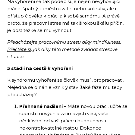
Na vyhoření se tak podepisuje nejen nevyhovující
práce, špatný zaměstnavatel nebo kolektiv, ale i
přístup člověka k práci a k sobě samému. A právě
proto, že pracovní stres má tak širokou škálu příčin,
je dost těžké se mu vyhnout.
Předcházejte pracovnímu stresu díky
mindfulness.
Přečtěte si
, jak díky této metodě zvládat stresové
situace.
5 stádií na cestě k vyhoření
K syndromu vyhoření se člověk musí „propracovat“.
Nejedná se o náhle vzniklý stav. Jaké fáze mu tedy
předcházejí?
Přehnané nadšení
– Máte novou práci, učíte se
spoustu nových a zajímavých věcí, vaše
očekávání od vaší práce i budoucnosti
nekontrolovatelně rostou. Dokonce