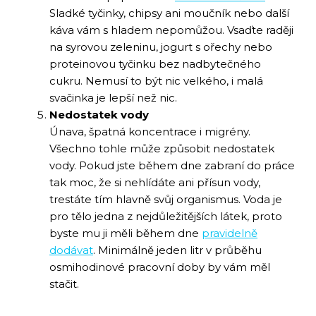
Sladké tyčinky, chipsy ani moučník nebo další
káva vám s hladem nepomůžou. Vsaďte raději
na syrovou zeleninu, jogurt s ořechy nebo
proteinovou tyčinku bez nadbytečného
cukru. Nemusí to být nic velkého, i malá
svačinka je lepší než nic.
Nedostatek vody
Únava, špatná koncentrace i migrény.
Všechno tohle může způsobit nedostatek
vody. Pokud jste během dne zabraní do práce
tak moc, že si nehlídáte ani přísun vody,
trestáte tím hlavně svůj organismus. Voda je
pro tělo jedna z nejdůležitějších látek, proto
byste mu ji měli během dne
pravidelně
dodávat
. Minimálně jeden litr v průběhu
osmihodinové pracovní doby by vám měl
stačit.