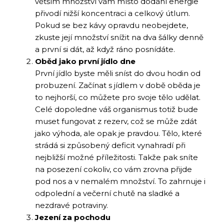
větším množství vám místo dodání energie
přivodí nižší koncentraci a celkový útlum.
Pokud se bez kávy opravdu neobejdete,
zkuste její množství snížit na dva šálky denně
a první si dát, až když ráno posnídáte.
Oběd jako první jídlo dne
První jídlo byste měli sníst do dvou hodin od
probuzení. Začínat s jídlem v době oběda je
to nejhorší, co můžete pro svoje tělo udělat.
Celé dopoledne váš organismus totiž bude
muset fungovat z rezerv, což se může zdát
jako výhoda, ale opak je pravdou. Tělo, které
strádá si způsobený deficit vynahradí při
nejbližší možné příležitosti. Takže pak sníte
na posezení cokoliv, co vám zrovna přijde
pod nos a v nemalém množství. To zahrnuje i
odpolední a večerní chutě na sladké a
nezdravé potraviny.
Jezení za pochodu