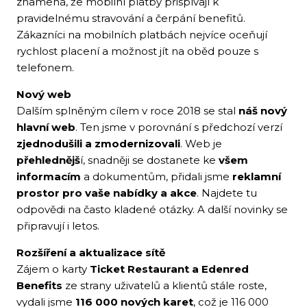
znamená, že mobilní platby přispívají k
pravidelnému stravování a čerpání benefitů.
Zákazníci na mobilních platbách nejvíce oceňují
rychlost placení a možnost jít na oběd pouze s
telefonem.
Nový web
Dalším splněným cílem v roce 2018 se stal
náš nový
hlavní web
. Ten jsme v porovnání s předchozí verzí
zjednodušili a zmodernizovali
. Web je
přehlednějš
í, snadněji se dostanete ke
všem
informacím
a dokumentům, přidali jsme
reklamní
prostor pro vaše nabídky a akce
. Najdete tu
odpovědi na často kladené otázky. A další novinky se
připravují i letos.
Rozšíření a aktualizace sítě
Zájem o karty
Ticket Restaurant a Edenred
Benefits
ze strany uživatelů a klientů stále roste,
vydali jsme
116 000 nových karet
, což je 116 000