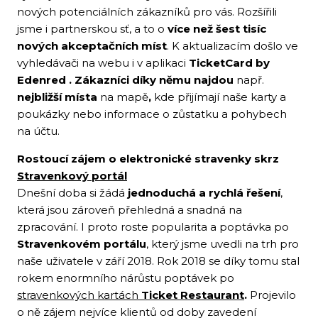
nových potenciálních zákazníků pro vás. Rozšířili
jsme i partnerskou sť, a to o
více než šest tisíc
nových akceptačních míst
. K aktualizacím došlo ve
vyhledávači na webu i v aplikaci
TicketCard by
Edenred . Zákazníci díky němu najdou
např.
nejbližší místa
na mapě
,
kde přijímají naše karty a
poukázky nebo informace o zůstatku a pohybech
na účtu.
Rostoucí zájem o elektronické stravenky skrz
Stravenkový portál
Dnešní doba si žádá
jednoduchá a rychlá řešení
,
která jsou zároveň přehledná a snadná na
zpracování. I proto roste popularita a poptávka po
Stravenkovém portálu
, který jsme uvedli na trh pro
naše uživatele v září 2018. Rok 2018 se díky tomu stal
rokem enormního nárůstu poptávek po
stravenkových kartách
Ticket Restaurant
.
Projevilo
o ně zájem nejvíce klientů od doby zavedení