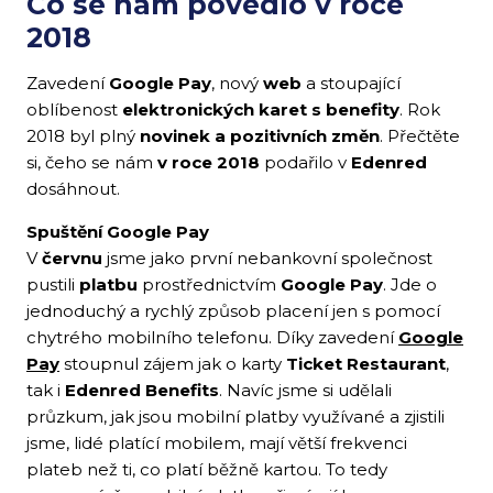
Co se nám povedlo v roce
2018
Zavedení
Google Pay
, nový
web
a stoupající
oblíbenost
elektronických karet s benefity
. Rok
2018 byl plný
novinek a pozitivních změn
. Přečtěte
si, čeho se nám
v
roce 2018
podařilo v
Edenred
dosáhnout.
Spuštění Google Pay
V
červnu
jsme jako první nebankovní společnost
pustili
platbu
prostřednictvím
Google Pay
. Jde o
jednoduchý a rychlý způsob placení jen s pomocí
chytrého mobilního telefonu. Díky zavedení
Google
Pay
stoupnul zájem jak o karty
Ticket Restaurant
,
tak i
Edenred Benefits
. Navíc jsme si udělali
průzkum, jak jsou mobilní platby využívané a zjistili
jsme, lidé platící mobilem, mají větší frekvenci
plateb než ti, co platí běžně kartou. To tedy