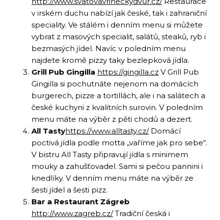
http://www.svatovavrineckydvur.cz/
Restaurace
v irském duchu nabízí jak české, tak i zahraniční
speciality. Ve stálém i denním menu si můžete
vybrat z masových specialit, salátů, steaků, ryb i
bezmasých jídel. Navíc v poledním menu
najdete kromě pizzy taky bezlepková jídla.
Grill Pub Gingilla
https://gingilla.cz
V Grill Pub
Gingilla si pochutnáte nejenom na domácích
burgerech, pizze a tortillách, ale i na salátech a
české kuchyni z kvalitních surovin. V poledním
menu máte na výběr z pěti chodů a dezert.
All Tasty
https://www.alltasty.cz/
Domácí
poctivá jídla podle motta „vaříme jak pro sebe“.
V bistru All Tasty připravují jídla s minimem
mouky a zahušťovadel. Sami si pečou pannini i
knedlíky. V denním menu máte na výběr ze
šesti jídel a šesti pizz.
Bar a Restaurant Zágreb
http://www.zagreb.cz/
Tradiční česká i