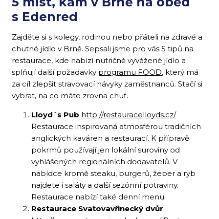
5 míst, kam v Brně na oběd
s Edenred
Zajděte si s kolegy, rodinou nebo přáteli na zdravé a
chutné jídlo v Brně. Sepsali jsme pro vás 5 tipů na
restaurace, kde nabízí nutričně vyvážené jídlo a
splňují další požadavky
programu FOOD
, který má
za cíl zlepšit stravovací návyky zaměstnanců. Stačí si
vybrat, na co máte zrovna chuť.
Lloyd´s Pub
http://restauracelloyds.cz/
Restaurace inspirovaná atmosférou tradičních
anglických kaváren a restaurací. K přípravě
pokrmů používají jen lokální suroviny od
vyhlášených regionálních dodavatelů. V
nabídce kromě steaku, burgerů, žeber a ryb
najdete i saláty a další sezónní potraviny.
Restaurace nabízí také denní menu.
Restaurace Svatovavřinecký dvůr