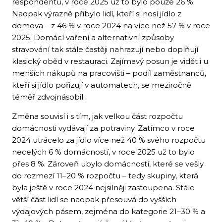
respondentů, v roce 2025 už to bylo pouze 26 %.
Naopak výrazně přibylo lidí, kteří si nosí jídlo z
domova – z 46 % v roce 2024 na více než 57 % v roce
2025. Domácí vaření a alternativní způsoby
stravování tak stále častěji nahrazují nebo doplňují
klasický oběd v restauraci. Zajímavý posun je vidět i u
menších nákupů na pracovišti – podíl zaměstnanců,
kteří si jídlo pořizují v automatech, se meziročně
téměř zdvojnásobil.
Změna souvisí i s tím, jak velkou část rozpočtu
domácnosti vydávají za potraviny. Zatímco v roce
2024 utrácelo za jídlo více než 40 % svého rozpočtu
necelých 6 % domácností, v roce 2025 už to bylo
přes 8 %. Zároveň ubylo domácností, které se vešly
do rozmezí 11–20 % rozpočtu – tedy skupiny, která
byla ještě v roce 2024 nejsilněji zastoupena. Stále
větší část lidí se naopak přesouvá do vyšších
výdajových pásem, zejména do kategorie 21–30 % a