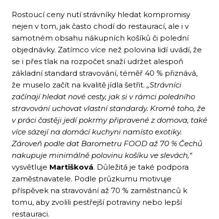
Rostoucí ceny nutí strávníky hledat kompromisy
nejen v tom, jak často chodí do restaurací, ale i v
samotném obsahu nákupních košíků či polední
objednávky. Zatímco více než polovina lidí uvádí, že
se i přes tlak na rozpočet snaží udržet alespoň
základní standard stravování, téměř 40 % přiznává,
že muselo začít na kvalitě jídla šetřit.
„Strávníci
začínají hledat nové cesty, jak si v rámci poledního
stravování uchovat vlastní standardy. Kromě toho, že
v práci častěji jedí pokrmy připravené z domova, také
více sázejí na domácí kuchyni namísto exotiky.
Zároveň podle dat Barometru FOOD až 70 % Čechů
nakupuje minimálně polovinu košíku ve slevách,“
vysvětluje
Martišková
. Důležitá je také podpora
zaměstnavatele. Podle průzkumu motivuje
příspěvek na stravování až 70 % zaměstnanců k
tomu, aby zvolili pestřejší potraviny nebo lepší
restauraci.