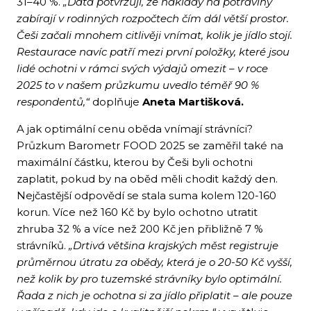
31–40 %.
„Data potvrzují, že náklady na potraviny
zabírají v rodinných rozpočtech čím dál větší prostor.
Češi začali mnohem citlivěji vnímat, kolik je jídlo stojí.
Restaurace navíc patří mezi první položky, které jsou
lidé ochotni v rámci svých výdajů omezit – v roce
2025 to v našem průzkumu uvedlo téměř 90 %
respondentů,“
doplňuje
Aneta Martišková.
A jak optimální cenu oběda vnímají strávníci?
Průzkum Barometr FOOD 2025 se zaměřil také na
maximální částku, kterou by Češi byli ochotni
zaplatit, pokud by na oběd měli chodit každý den.
Nejčastější odpovědí se stala suma kolem 120-160
korun. Více než 160 Kč by bylo ochotno utratit
zhruba 32 % a více než 200 Kč jen přibližně 7 %
strávníků.
„Drtivá většina krajských měst registruje
průměrnou útratu za obědy, která je o 20-50 Kč vyšší,
než kolik by pro tuzemské strávníky bylo optimální.
Řada z nich je ochotna si za jídlo připlatit – ale pouze