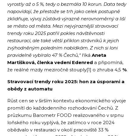
vyrostly až o 5 %, tedy o bezmála 10 korun. Data tedy
napovídají, že přestože se trh jako celek postupně
zklidňuje, vývoj zůstává výrazně nerovnoměrný a liší
se město od města. Mezi nejvýraznější stravovací
trendy roku 2025 patřil pokles návštěvnosti
restaurací, ale také větší příklon strávníků k jejich
zvýhodněným poledním nabídkám. Z nich si loni
pravidelně vybíralo 47 % Čechů,“
říká
Aneta
Martišková, členka vedení Edenred
a připomíná,
že reálné mzdy meziročně stouply[1] o zhruba 4,5
%
.
Stravovací trendy roku 2025: hon za úsporami a
obědy z automatu
Růst cen se v širším kontextu ekonomického vývoje
promítl do každodenního rozhodování Čechů. Z
průzkumu Barometr FOOD realizovaného v srpnu
loňského roku vyplývá, že zatímco v roce 2024
obědvalo v restauraci v okolí pracoviště 33 %