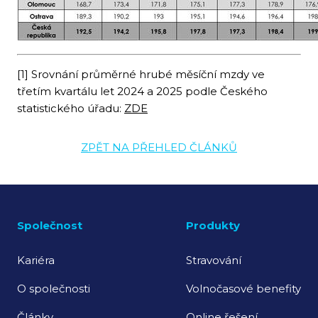
[1] Srovnání průměrné hrubé měsíční mzdy ve
třetím kvartálu let 2024 a 2025 podle Českého
statistického úřadu:
ZDE
ZPĚT NA PŘEHLED ČLÁNKŮ
Společnost
Produkty
Kariéra
Stravování
O společnosti
Volnočasové benefity
Články
Online řešení