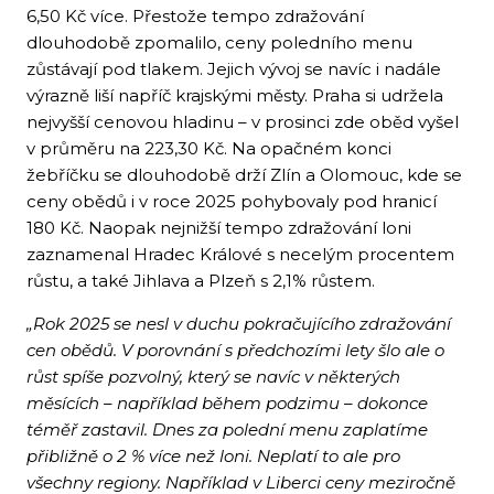
6,50 Kč více. Přestože tempo zdražování
dlouhodobě zpomalilo, ceny poledního menu
zůstávají pod tlakem. Jejich vývoj se navíc i nadále
výrazně liší napříč krajskými městy. Praha si udržela
nejvyšší cenovou hladinu – v prosinci zde oběd vyšel
v průměru na 223,30 Kč. Na opačném konci
žebříčku se dlouhodobě drží Zlín a Olomouc, kde se
ceny obědů i v roce 2025 pohybovaly pod hranicí
180 Kč. Naopak nejnižší tempo zdražování loni
zaznamenal Hradec Králové s necelým procentem
růstu, a také Jihlava a Plzeň s 2,1% růstem.
„Rok 2025 se nesl v duchu pokračujícího zdražování
cen obědů. V porovnání s předchozími lety šlo ale o
růst spíše pozvolný, který se navíc v některých
měsících – například během podzimu – dokonce
téměř zastavil. Dnes za polední menu zaplatíme
přibližně o 2 % více než loni. Neplatí to ale pro
všechny regiony. Například v Liberci ceny meziročně