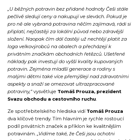
„U běžných potravin bez přidané hodnoty Češi stále
pečlivě sledují ceny a nakupují ve slevách. Pokud je
pro ně ale vybraná potravina něčím zajímavá, rádi si
připlatí, nejčastěji za lokální původ nebo zdravější
složení. Naopak čím dál častěji už nechtějí platit za
loga velkovýrobců na obalech a přecházejí k
privátním značkám obchodních řetězců. Ušetřené
náklady pak investují do vyšší kvality kupovaných
potravin. Zejména mladší generace a rodiny s
malými dětmi také více přemýšlejí nad zdravotními
aspekty a snaží se omezovat ultrazpracované
potraviny,“
vysvětluje
Tomáš Prouza, prezident
Svazu obchodu a cestovního ruchu
.
Ze spotřebitelského hlediska vidí
Tomáš Prouza
dva klíčové trendy. Tím hlavním je rychle rostoucí
podíl privátních značek a příklon ke kvalitnějším
potravinám.
„Vidíme také, že Češi jsou ochotni