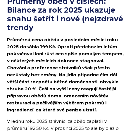
Průměrný oběd v číslech:
Bilance za rok 2025 ukazuje
snahu šetřit i nové (ne)zdravé
trendy
Průměrná cena oběda v posledním měsíci roku
2025 dosáhla 199 Kč. Oproti předchozím letům
pokračoval loni růst cen spíše pomalým tempem,
v některých měsících dokonce stagnoval.
Chování a preference strávníků však přesto
nezůstaly bez změny. Na jídlo připadne čím dál
větší část rozpočtu běžné domácnosti, obvykle
zhruba 20 %. Češi na vyšší ceny reagují častější
přípravou obědů doma, omezením návštěv
restaurací a pečlivějším výběrem pokrmů i
ingrediencí, za které své peníze utratí.
V lednu roku 2025 strávníci za oběd zaplatili v
průměru 192,50 Kč. V prosinci 2025 to ale bylo až o