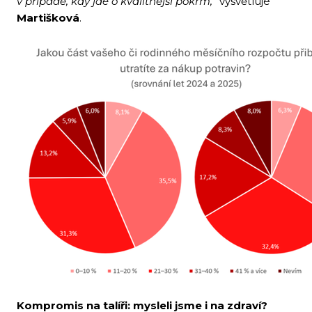
v případě, kdy jde o kvalitnější pokrm,“
vysvětluje
Martišková
.
Kompromis na talíři: mysleli jsme i na zdraví?