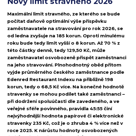
Nový limit stravného 2026
Maximální limit stravného, ze kterého se bude
počítat daňově optimální výše příspěvku
zaměstnavatele na stravování pro rok 2026, se
od ledna zvyšuje na 185 korun. Oproti minulému
roku bude tedy limit vyšší o 8 korun. Až 70 % z
této částky denně, tedy 129,50 Kč, může
zaměstnavatel osvobozeně přispět zaměstnanci
na jeho stravování. Plnohodnotný oběd přitom
vyjde průměrného českého zaměstnance podle
Edenred Restaurant Indexu na přibližně 198
korun, tedy o 68,5 Kč více. Na konečné hodnotě
stravenky se mohou podílet také zaměstnanci –
při dodržení spoluúčasti dle zavedeného, a ve
veřejné sféře povinného, pravidla 45:55 činí
nejvýhodnější hodnota papírové či elektronické
stravenky 235 Kč, což je o zhruba 4 % více než v
roce 2025. K nárůstu hodnoty osvobozených