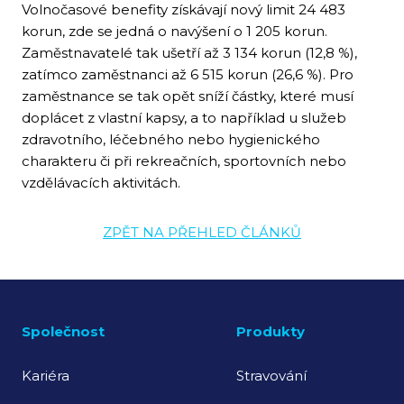
Volnočasové benefity získávají nový limit 24 483
korun, zde se jedná o navýšení o 1 205 korun.
Zaměstnavatelé tak ušetří až 3 134 korun (12,8 %),
zatímco zaměstnanci až 6 515 korun (26,6 %). Pro
zaměstnance se tak opět sníží částky, které musí
doplácet z vlastní kapsy, a to například u služeb
zdravotního, léčebného nebo hygienického
charakteru či při rekreačních, sportovních nebo
vzdělávacích aktivitách.
ZPĚT NA PŘEHLED ČLÁNKŮ
Společnost
Produkty
Kariéra
Stravování