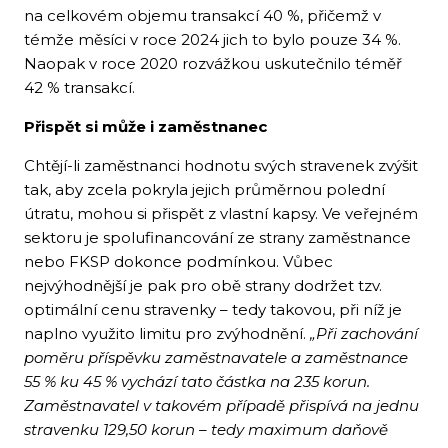
na celkovém objemu transakcí 40 %, přičemž v
témže měsíci v roce 2024 jich to bylo pouze 34 %.
Naopak v roce 2020 rozvážkou uskutečnilo téměř
42 % transakcí.
Přispět si může i zaměstnanec
Chtějí-li zaměstnanci hodnotu svých stravenek zvýšit
tak, aby zcela pokryla jejich průměrnou polední
útratu, mohou si přispět z vlastní kapsy. Ve veřejném
sektoru je spolufinancování ze strany zaměstnance
nebo FKSP dokonce podmínkou. Vůbec
nejvýhodnější je pak pro obě strany dodržet tzv.
optimální cenu stravenky – tedy takovou, při níž je
naplno využito limitu pro zvýhodnění.
„Při zachování
poměru příspěvku zaměstnavatele a zaměstnance
55 % ku 45 % vychází tato částka na 235 korun.
Zaměstnavatel v takovém případě přispívá na jednu
stravenku 129,50 korun – tedy maximum daňově