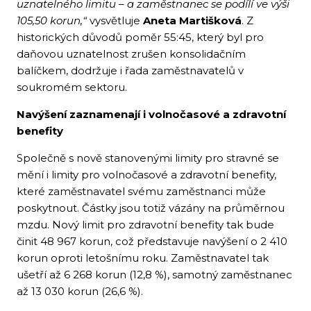
uznatelného limitu – a zaměstnanec se podílí ve výši
105,50 korun,“
vysvětluje
Aneta Martišková
. Z
historických důvodů poměr 55:45, který byl pro
daňovou uznatelnost zrušen konsolidačním
balíčkem, dodržuje i řada zaměstnavatelů v
soukromém sektoru.
Navýšení zaznamenají i volnočasové a zdravotní
benefity
Společně s nově stanovenými limity pro stravné se
mění i limity pro volnočasové a zdravotní benefity,
které zaměstnavatel svému zaměstnanci může
poskytnout. Částky jsou totiž vázány na průměrnou
mzdu. Nový limit pro zdravotní benefity tak bude
činit 48 967 korun, což představuje navýšení o 2 410
korun oproti letošnímu roku. Zaměstnavatel tak
ušetří až 6 268 korun (12,8 %), samotný zaměstnanec
až 13 030 korun (26,6 %).