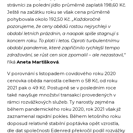
strávníci za polední jídlo průměrně zaplatili 198,60 Kč.
Ještě na začátku roku se však cena průměrně
pohybovala okolo 192,50 Kč.
„Každoročně
pozorujeme, že ceny obědů rostou nejrychleji v
období letních prázdnin, a naopak spíše stagnují s
koncem roku. To platí i letos. Oproti turbulentnímu
období pandemie, které zapříčinilo rychlejší tempo
zdražování, se růst cen sice zpomalil – ale nezastavil,“
říká
Aneta Martišková
.
V porovnání s listopadem covidového roku 2020
cenovka oběda narostla celkem o 58 Kč, od roku
2021 pak o 49 Kč. Postupně se v posledním roce
také navyšuje množství transakcí provedených v
rámci rozvážkových služeb. Ty narostly zejména
během pandemického roku 2020, rok 2021 však již
zaznamenal rapidní pokles. Během letošního roku
doposud relativně stabilní poptávka opět vzrostla,
dle dat společnosti Edenred překročil podíl rozvážky