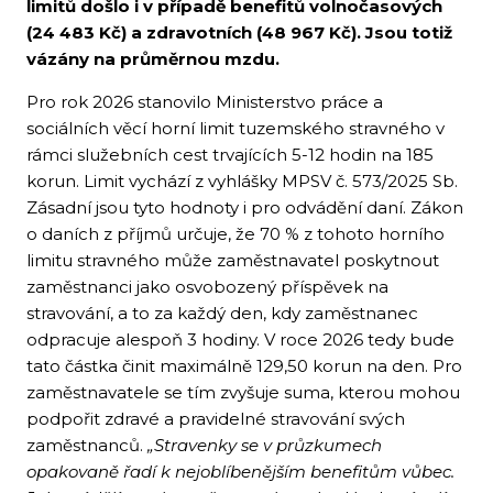
limitů došlo i v případě benefitů volnočasových
(24 483 Kč) a zdravotních (48 967 Kč). Jsou totiž
vázány na průměrnou mzdu.
Pro rok 2026 stanovilo Ministerstvo práce a
sociálních věcí horní limit tuzemského stravného v
rámci služebních cest trvajících 5-12 hodin na 185
korun. Limit vychází z vyhlášky MPSV č. 573/2025 Sb.
Zásadní jsou tyto hodnoty i pro odvádění daní. Zákon
o daních z příjmů určuje, že 70 % z tohoto horního
limitu stravného může zaměstnavatel poskytnout
zaměstnanci jako osvobozený příspěvek na
stravování, a to za každý den, kdy zaměstnanec
odpracuje alespoň 3 hodiny. V roce 2026 tedy bude
tato částka činit maximálně 129,50 korun na den. Pro
zaměstnavatele se tím zvyšuje suma, kterou mohou
podpořit zdravé a pravidelné stravování svých
zaměstnanců.
„Stravenky se v průzkumech
opakovaně řadí k nejoblíbenějším benefitům vůbec.