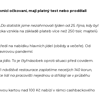
vníci očkovaní, mají platný test nebo prodělali
„Do statistik jsme nezahrnovali týden od 25. října, kdy byl
tika vznikla na základě plateb více než 250 tisíc majitelů
středí na nabídku hlavních jídel (obědy a večeře). Od
avirovou pandemií.
jídlo. To je čtyřnásobek oproti situaci před covidem.
i návštěvě restaurace zaplatíme necelých 140 korun,
e lidí na pracovišti nejednou a střídají se v průběhu
ovou kartou nad 100 Kč nabízí v rámci cashbackového