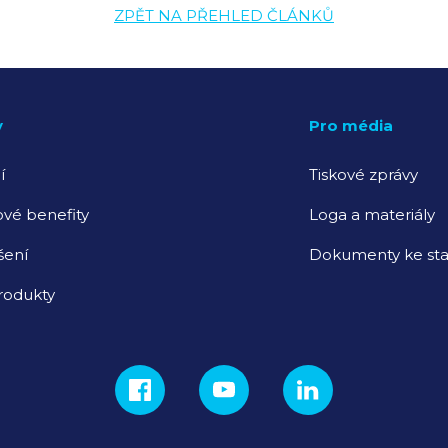
ZPĚT NA PŘEHLED ČLÁNKŮ
y
Pro média
í
Tiskové zprávy
vé benefity
Loga a materiály
šení
Dokumenty ke sta
rodukty