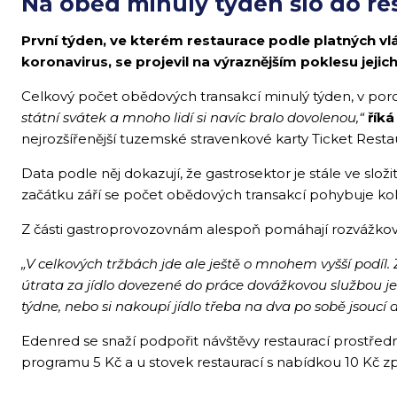
Na oběd minulý týden šlo do res
První týden, ve kterém restaurace podle platných vlád
koronavirus, se projevil na výraznějším poklesu jejic
Celkový počet obědových transakcí minulý týden, v porovn
státní svátek a mnoho lidí si navíc bralo dovolenou,“
říká
nejrozšířenější tuzemské stravenkové karty Ticket Resta
Data podle něj dokazují, že gastrosektor je stále ve slož
začátku září se počet obědových transakcí pohybuje ko
Z části gastroprovozovnám alespoň pomáhají rozvážkové s
„V celkových tržbách jde ale ještě o mnohem vyšší podí
útrata za jídlo dovezené do práce dovážkovou službou je 38
týdne, nebo si nakoupí jídlo třeba na dva po sobě jsoucí d
Edenred se snaží podpořit návštěvy restaurací prostře
programu 5 Kč a u stovek restaurací s nabídkou 10 Kč zp