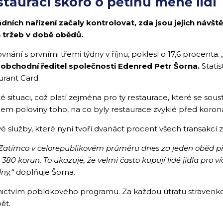
taurací skoro o pětinu méně lidí
ních nařízení začaly kontrolovat, zda jsou jejich návště
h tržeb v době obědů.
ání s prvními třemi týdny v říjnu, poklesl o 17,6 procenta.
 obchodní ředitel společnosti Edenred Petr Šorna.
Statis
urant Card.
ité situaci, což platí zejména pro ty restaurace, které se sou
lem poloviny toho, na co byly restaurace zvyklé před koron
lužby, které nyní tvoří dvanáct procent všech transakcí za 
l. Zatímco v celorepublikovém průměru dnes za jeden oběd př
0 korun. To ukazuje, že velmi často kupují lidé jídla pro víc
ny,“
doplňuje Šorna.
dnictvím pobídkového programu. Za každou útratu stravenk
ět.