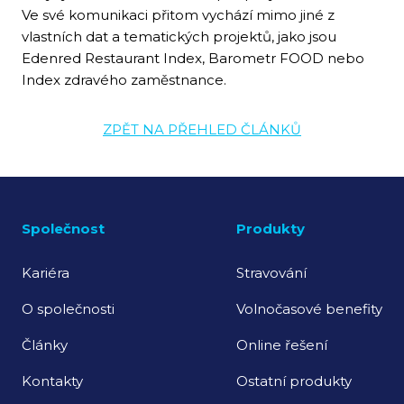
Ve své komunikaci přitom vychází mimo jiné z
vlastních dat a tematických projektů, jako jsou
Edenred Restaurant Index, Barometr FOOD nebo
Index zdravého zaměstnance.
ZPĚT NA PŘEHLED ČLÁNKŮ
Společnost
Produkty
Kariéra
Stravování
O společnosti
Volnočasové benefity
Články
Online řešení
Kontakty
Ostatní produkty