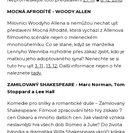
MOCNÁ AFRODÍTÉ - WOODY ALLEN
Milovníci Woodyho Allena si nemůžou nechat ujít
přestavení Mocná Afrodité, která vychází z Allenova
filmového scénáře nejen o mileneckém
mnohoúhelníku. Co se stane, když se manželka
Lennyho Weinriba rozhodne přes zákaz zjistit, kdo je
matkou jeho adoptovaného syna? Nenechte se si
tuto hru ujít
3. 11
.,
13. 12.
Další informace nejen o hře
naleznete
tady.
ZAMILOVANÝ SHAKESPEARE - Marc Norman, Tom
Stoppard a Lee Hall
Komedie pro snílky a romantické duše – Zamilovaný
Shakespeare. Filmové zpracování této hry získalo 7
cen Oskarů a mnoho dalších cen. Jak vlastně vznikla
neslavnější hra všech dob Romeo a Julie? Do života
básníka a dramatika Willa Shakespeara vkročí kráska