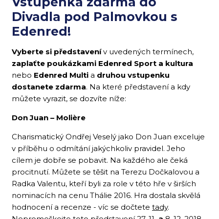
Vstupenka zdarma do
Divadla pod Palmovkou s
Edenred!
Vyberte si představení
v uvedených termínech,
zaplaťte poukázkami Edenred Sport a kultura
nebo
Edenred Multi
a
druhou vstupenku
dostanete zdarma
. Na které představení a kdy
můžete vyrazit, se dozvíte níže:
Don Juan – Molière
Charismatický Ondřej Veselý jako Don Juan exceluje
v příběhu o odmítání jakýchkoliv pravidel. Jeho
cílem je dobře se pobavit. Na každého ale čeká
procitnutí. Můžete se těšit na Terezu Dočkalovou a
Radka Valentu, kteří byli za role v této hře v širších
nominacích na cenu Thálie 2016. Hra dostala skvělá
hodnocení a recenze - víc se dočtete
tady
.
Nepromeškejte toto představení
27. 11
. a
8. 12. 2018
.