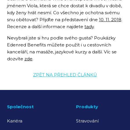
jménem Viola, která se chce dostat k divadlu v době,
kdy ženy hrát nesmí. Co všechno je ochotna svému
snu obětovat? Přijďte na představení dne
10. 11. 2018
.
Recenze a další informace najdete
tady
.
Nevybrali jste si hru podle svého gusta? Poukázky
Edenred Benefits můžete použít i u cestovních
kanceláří, na masáže, jazykové kurzy a další. Víc se
dozvíte
zde
.
ZPĚT NA PŘEHLED ČLÁNKŮ
Společnost
Produkty
Kariéra
Stravování