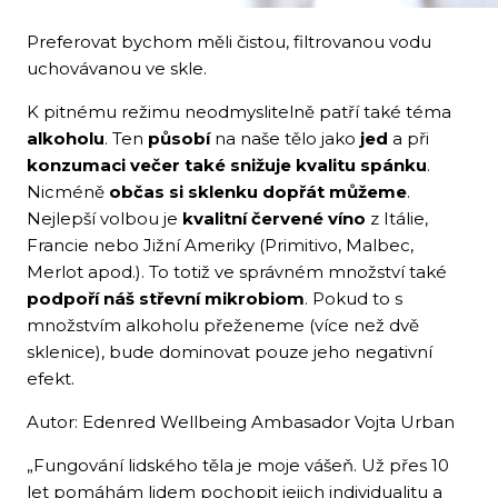
Preferovat bychom měli čistou, filtrovanou vodu
uchovávanou ve skle.
K pitnému režimu neodmyslitelně patří také téma
alkoholu
. Ten
působí
na naše tělo jako
jed
a při
konzumaci večer také snižuje kvalitu spánku
.
Nicméně
občas si sklenku dopřát můžeme
.
Nejlepší volbou je
kvalitní červené víno
z Itálie,
Francie nebo Jižní Ameriky (Primitivo, Malbec,
Merlot apod.). To totiž ve správném množství také
podpoří náš střevní mikrobiom
. Pokud to s
množstvím alkoholu přeženeme (více než dvě
sklenice), bude dominovat pouze jeho negativní
efekt.
Autor: Edenred Wellbeing Ambasador Vojta Urban
„Fungování lidského těla je moje vášeň. Už přes 10
let pomáhám lidem pochopit jejich individualitu a