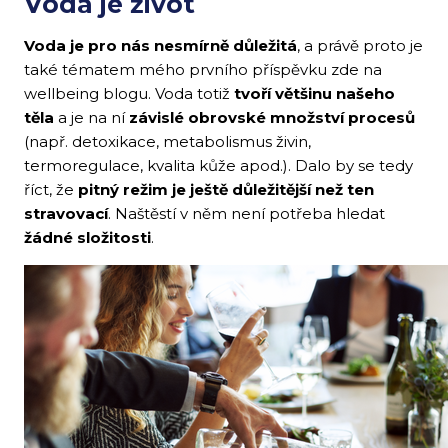
Voda je život
Voda je pro nás nesmírně důležitá
, a právě proto je
také tématem mého prvního příspěvku zde na
wellbeing blogu. Voda totiž
tvoří většinu našeho
těla
a je na ní
závislé obrovské množství procesů
(např. detoxikace, metabolismus živin,
termoregulace, kvalita kůže apod.). Dalo by se tedy
říct, že
pitný režim je ještě důležitější než ten
stravovací
. Naštěstí v něm není potřeba hledat
žádné složitosti
.