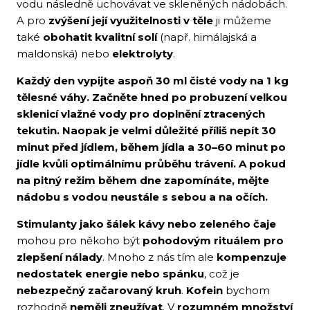
vodu následně uchovávat ve skleněných nádobách.
A pro
zvýšení její využitelnosti v těle
ji můžeme
také
obohatit kvalitní solí
(např. himálajská a
maldonská) nebo
elektrolyty
.
Každý den vypijte aspoň 30 ml čisté vody na 1 kg
tělesné váhy. Začněte hned po probuzení velkou
sklenicí vlažné vody pro doplnění ztracených
tekutin. Naopak je velmi důležité příliš nepít 30
minut před jídlem, během jídla a 30–60 minut po
jídle kvůli optimálnímu průběhu trávení. A pokud
na pitný režim během dne zapomínáte, mějte
nádobu s vodou neustále s sebou a na očích.
Stimulanty jako šálek kávy nebo zeleného čaje
mohou pro někoho být
pohodovým rituálem pro
zlepšení nálady
. Mnoho z nás tím ale
kompenzuje
nedostatek energie nebo spánku
, což je
nebezpečný začarovaný kruh
.
Kofein
bychom
rozhodně
neměli zneužívat
. V
rozumném množství