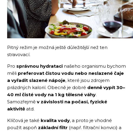
Pitný režim je možná ještě důležitější než ten
stravovací.
Pro
správnou hydrataci
našeho organismu bychom
měli
preferovat čistou vodu nebo neslazené čaje
a vyřadit slazené nápoje
, které jsou zdrojem
prázdných kalorií. Obecně je dobré
denně vypít 30–
40 ml čisté vody na 1 kg tělesné váhy
.
Samozřejmě
v závislosti na počasí, fyzické
aktivitě
atd.
Klíčová je také
kvalita vody
, a proto je vhodné
použít aspoň
základní filtr
(např. filtrační konvici) a