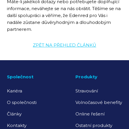
Máte-li jakékoli dotazy nebo potřebujete doplňující
informace, neváhejte se na nás obrátit. Těšíme se na
další spolupráci a věříme, že Edenred pro Vás i
nadále zůstane důvěryhodným a dlouhodobým
partnerem.
ZPĚT NA PŘEHLED ČLÁNKŮ
Společnost
Produkty
Kariéra
Stravování
O společnosti
Volnočasové benefity
Články
Online řešení
Kontakty
Ostatní produkty