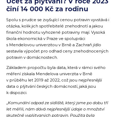
Účet za plýtvání? V roce 2023
činí 14 000 Kč za rodinu
Spolu s prudce se zvyšující cenou potravin vyvstává i
otázka, kolik jich spotřebitelé znehodnotí a jakou
finanční hodnotu vyhozené potraviny mají. Vysoká
škola ekonomická v Praze ve spolupráci
s Mendelovou univerzitou v Brně a Zachraň jídlo
sestavila výpočet pro odhad ceny znehodnocených
potravin v domácnostech.
Základem propočtu byla data, která v rámci svého
měření získala Mendelova univerzita v Brně
v průběhu let 2019 až 2022, což jsou nejpřesnější
data o plýtvání českých domácností, jaká jsou
k dispozici.
„
Komunální odpad ze sídliště, který jsme po dobu tří
let měřili, nám dává nejpřesnější údaje o množství
skutečně vyplýtvaných potravin. Použita byla