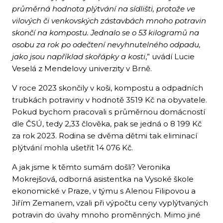
průměrná hodnota plýtvání na sídlišti, protože ve
vilových či venkovských zástavbách mnoho potravin
skončí na kompostu. Jednalo se o 53 kilogramů na
osobu za rok po odečtení nevyhnutelného odpadu,
jako jsou například skořápky a kosti
,” uvádí Lucie
Veselá z Mendelovy univerzity v Brně.
V roce 2023 skončily v koši, kompostu a odpadních
trubkách potraviny v hodnotě 3519 Kč na obyvatele.
Pokud bychom pracovali s průměrnou domácností
dle ČSÚ, tedy 2,33 člověka, pak se jedná o 8 199 Kč
za rok 2023. Rodina se dvěma dětmi tak eliminací
plýtvání mohla ušetřit 14 076 Kč.
A jak jsme k těmto sumám došli? Veronika
Mokrejšová, odborná asistentka na Vysoké škole
ekonomické v Praze, v týmu s Alenou Filipovou a
Jiřím Zemanem, vzali při výpočtu ceny vyplýtvaných
potravin do úvahy mnoho proměnných. Mimo jiné