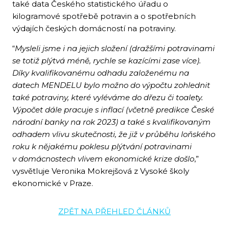
také data Českého statistického úřadu o
kilogramové spotřebě potravin a o spotřebních
výdajích českých domácností na potraviny.
“
Mysleli jsme i na jejich složení (dražšími potravinami
se totiž plýtvá méně, rychle se kazícími zase více).
Díky kvalifikovanému odhadu založenému na
datech MENDELU bylo možno do výpočtu zohlednit
také potraviny, které vyléváme do dřezu či toalety.
Výpočet dále pracuje s inflací (včetně predikce České
národní banky na rok 2023) a také s kvalifikovaným
odhadem vlivu skutečnosti, že již v průběhu loňského
roku k nějakému poklesu plýtvání potravinami
v domácnostech vlivem ekonomické krize došlo
,”
vysvětluje Veronika Mokrejšová z Vysoké školy
ekonomické v Praze.
ZPĚT NA PŘEHLED ČLÁNKŮ