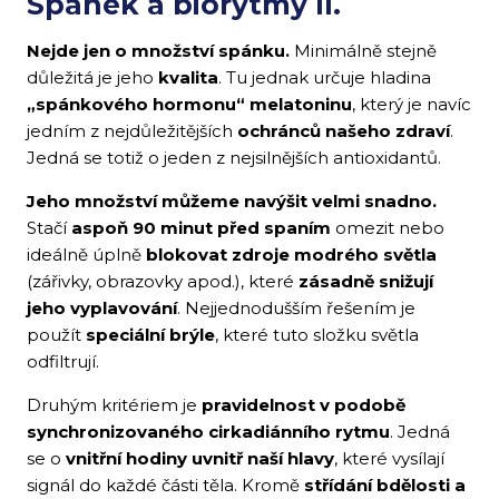
Spánek a biorytmy II.
Nejde jen o množství spánku.
Minimálně stejně
důležitá je jeho
kvalita
. Tu jednak určuje hladina
„spánkového hormonu“ melatoninu
, který je navíc
jedním z nejdůležitějších
ochránců našeho zdraví
.
Jedná se totiž o jeden z nejsilnějších antioxidantů.
Jeho množství můžeme navýšit velmi snadno.
Stačí
aspoň 90 minut před spaním
omezit nebo
ideálně úplně
blokovat zdroje modrého světla
(zářivky, obrazovky apod.), které
zásadně snižují
jeho vyplavování
. Nejjednodušším řešením je
použít
speciální brýle
, které tuto složku světla
odfiltrují.
Druhým kritériem je
pravidelnost v podobě
synchronizovaného cirkadiánního rytmu
. Jedná
se o
vnitřní hodiny uvnitř naší hlavy
, které vysílají
signál do každé části těla. Kromě
střídání bdělosti a