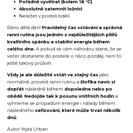
Pořádně vyvětrat (kolem 18 °C)
Absolutně zatemnit ložnici
Neležet v posteli bdělí
Ráno dělá den!
Pravidelný čas vstávání a správná
ranní rutina jsou jedním z nejdůležitějších pilířů
kvalitního spánku a stabilní energie během
celého dne.
A pokud se vám náhodou stane, že se
večer dostanete do postele o něco později, není to
ještě takový průšvih.
Vždy je ale důležité vstát ve stejný čas
jako
normálně, provést ranní rutinu a
šlofíka navíc si
dopřát
následně během
dopoledne nebo po
obědě
.
Nedojde tak k posunu vnitřních hodin
a
vyhneme se propadům energie i nálady během
následného
seřizování, které může trvat několik
dnů
.
Autor Vojta Urban