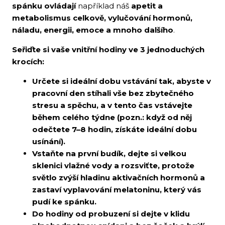
spánku ovládají
například náš
apetit a
metabolismus celkově, vylučování hormonů,
náladu, energii, emoce a mnoho dalšího
.
Seřiďte si vaše vnitřní hodiny ve 3 jednoduchých
krocích:
Určete si ideální dobu vstávání tak, abyste v
pracovní den stíhali vše bez zbytečného
stresu a spěchu, a v tento čas vstávejte
během celého týdne (pozn.: když od něj
odečtete 7–8 hodin, získáte ideální dobu
usínání).
Vstaňte na první budík, dejte si velkou
sklenici vlažné vody a rozsviťte, protože
světlo zvýší hladinu aktivačních hormonů a
zastaví vyplavování melatoninu, který vás
pudí ke spánku.
Do hodiny od probuzení si dejte v klidu