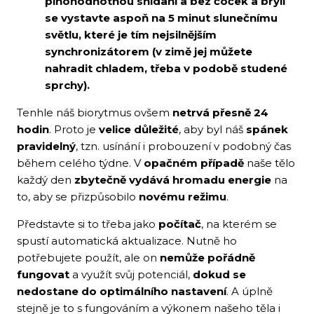
plnohodnotnou snídani a bez čoček a brýlí
se vystavte aspoň na 5 minut slunečnímu
světlu, které je tím nejsilnějším
synchronizátorem (v zimě jej můžete
nahradit chladem, třeba v podobě studené
sprchy).
Tenhle náš biorytmus ovšem
netrvá přesně 24
hodin
. Proto je
velice důležité
, aby byl náš
spánek
pravidelný
, tzn. usínání i probouzení v podobný čas
během celého týdne. V
opačném případě
naše tělo
každý den
zbytečně vydává hromadu energie
na
to, aby se přizpůsobilo
novému režimu
.
Představte si to třeba jako
počítač
, na kterém se
spustí automatická aktualizace. Nutně ho
potřebujete použít, ale on
nemůže pořádně
fungovat
a využít svůj potenciál,
dokud se
nedostane do optimálního nastavení
. A úplně
stejně je to s fungováním a výkonem našeho těla i