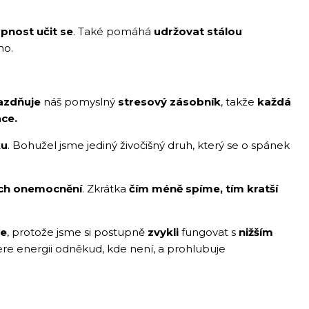
opnost učit se
. Také pomáhá
udržovat stálou
ho.
azdňuje
náš pomyslný
stresový zásobník
, takže
každá
ace.
ku
. Bohužel jsme jediný živočišný druh, který se o spánek
ích onemocnění
. Zkrátka
čím méně spíme, tím kratší
e
, protože jsme si postupně
zvykli
fungovat s
nižším
bere energii odněkud, kde není, a prohlubuje