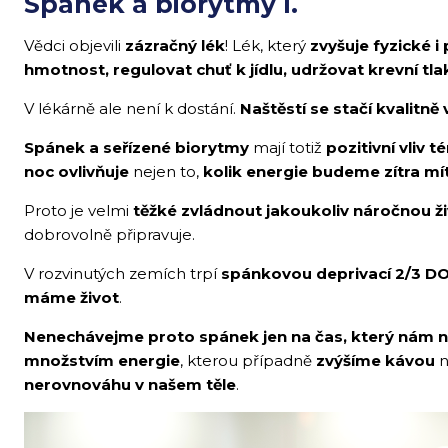
Spánek a biorytmy I.
Vědci objevili
zázračný lék
! Lék, který
zvyšuje fyzické i
hmotnost, regulovat chuť k jídlu, udržovat krevní tla
V lékárně ale není k dostání.
Naštěstí se stačí kvalitně 
Spánek a seřízené biorytmy
mají totiž
pozitivní vliv 
noc ovlivňuje
nejen to,
kolik energie budeme zítra mí
Proto je velmi
těžké zvládnout jakoukoliv náročnou živ
dobrovolně připravuje.
V rozvinutých zemích trpí
spánkovou deprivací
2/3 D
máme život
.
Nenechávejme proto spánek jen na čas, který nám n
množstvím energie
, kterou případně
zvýšíme kávou
n
nerovnováhu v našem těle
.