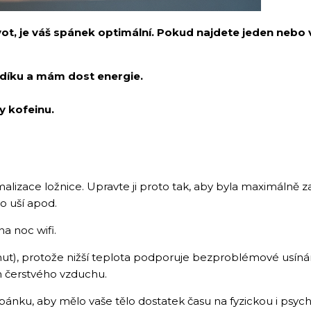
vot, je váš spánek optimální. Pokud najdete jeden nebo 
díku a mám dost energie.
y kofeinu.
malizace ložnice. Upravte ji proto tak, aby byla maximálně
o uší apod.
a noc wifi.
inut), protože nižší teplota podporuje bezproblémové usíná
n čerstvého vzduchu.
pánku, aby mělo vaše tělo dostatek času na fyzickou i psy