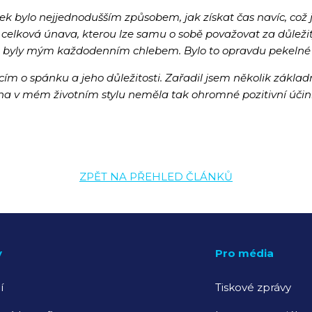
k bylo nejjednodušším způsobem, jak získat čas navíc
, což
 celková únava
, kterou lze samu o sobě považovat za důleži
ota byly mým každodenním chlebem. Bylo to opravdu pekelné
m o spánku a jeho důležitosti. Zařadil jsem několik
základ
 v mém životním stylu neměla tak ohromné pozitivní účink
ZPĚT NA PŘEHLED ČLÁNKŮ
y
Pro média
í
Tiskové zprávy