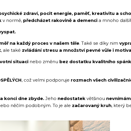
 psychické zdraví, pocit energie, paměť, kreativitu a sch
k
v normě,
předcházet rakovině a demenci
a mnoho další
vyspat.
téměř na každý proces v našem těle
. Také se díky nim
vypr
t
, ale také
zvládání stresu a množství pevné vůle i motiv
otní situaci
nebo změnu
bez dostatku kvalitního spán
OSPĚLÝCH
, což velmi podporuje
rozmach všech civilizačn
a konci dne zbyde.
Jeho
nedostatek
většinou
nevnímám
ebo něčím podobným. To je ale
začarovaný kruh
, který 