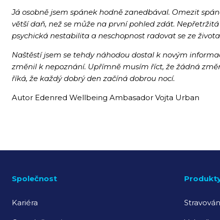
Já osobně jsem spánek hodně
zanedbával
.
Omezit spáne
větší daň
, než se může na první pohled zdát.
Nepřetržitá
psychická nestabilita a neschopnost radovat se ze živ
Naštěstí jsem se tehdy náhodou dostal k novým informací
změnil k nepoznání
. Upřímně musím říct, že
žádná změna
říká, že každý dobrý den začíná dobrou nocí.
Autor Edenred Wellbeing Ambasador Vojta Urban
Společnost
Produkt
Kariéra
Stravován