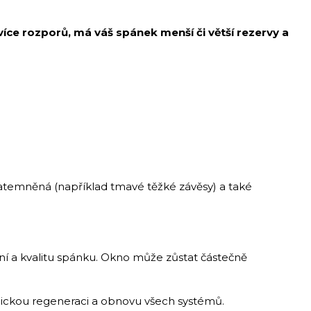
více rozporů, má váš spánek menší či větší rezervy a
 zatemněná (například tmavé těžké závěsy) a také
ní a kvalitu spánku. Okno může zůstat částečně
chickou regeneraci a obnovu všech systémů.