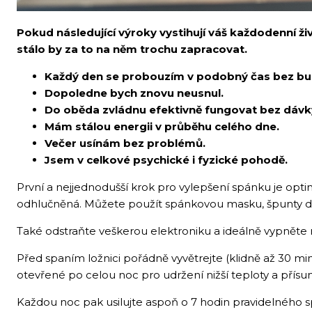
Pokud následující výroky vystihují váš každodenní ži
stálo by za to na něm trochu zapracovat.
Každý den se probouzím v podobný čas bez bu
Dopoledne bych znovu neusnul.
Do oběda zvládnu efektivně fungovat bez dávk
Mám stálou energii v průběhu celého dne.
Večer usínám bez problémů.
Jsem v celkové psychické i fyzické pohodě.
První a nejjednodušší krok pro vylepšení spánku je opti
odhlučněná. Můžete použít spánkovou masku, špunty d
Také odstraňte veškerou elektroniku a ideálně vypněte n
Před spaním ložnici pořádně vyvětrejte (klidně až 30 m
otevřené po celou noc pro udržení nižší teploty a přísu
Každou noc pak usilujte aspoň o 7 hodin pravidelného s