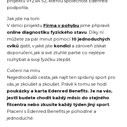
projektu VÝZVA 52, kterou společnost Edenred
podpořila.
Jak jste na tom
V rámci projektu
Firma v pohybu
jsme připravili
online diagnostiku fyzického stavu
. Díky ní
můžete za pár minut pomocí
10 jednoduchých
cviků
zjistit, v jaké jste
kondici
a zároveň získat
doporučení, jak si své ztuhlé partie co nejlépe
rozhýbat a svoji fyzičku zlepšit.
Cvičení na míru
Nejjednodušší cesta, jak najít ten správný sport pro
vás, je zkoušet a zkoušet. Právě k tomu se hodí
poukázky a karta Edenred Benefits. Je na vás,
jestli budete chodit každý měsíc do stejného
fitcentra nebo zkusíte každý týden jiný sport
.
Placení s Edenred Benefits je pohodlné a
jednoduché.