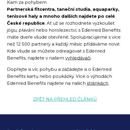
Kam za pohybem
Partnerská fitcentra, taneční studia, aquaparky,
tenisové haly a mnoho dalších najdete po celé
České republice
. Ať už se rozhodnete vyzkoušet
jógu, plavání nebo horolezectví, s Edenred Benefits
máte dveře všude otevřené. Spolupracujeme s více
než 12 500 partnery a každý měsíc přidáváme nové.
Kde všude se můžete odreagovat s Edenred
Benefits, najdete v našem
vyhledávači
.
Dopřejte si víc pohybu a zažádejte si o Edenred
Benefits kartu nebo poukázky. Více o výhodách
Edenred Benefits najdete na našich
stránkách
.
ZPĚT NA PŘEHLED ČLÁNKŮ