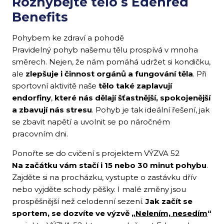
Rozhýbejte tělo s Edenred
Benefits
Pohybem ke zdraví a pohodě
Pravidelný pohyb našemu tělu prospívá v mnoha
směrech. Nejen, že nám pomáhá udržet si kondičku,
ale
zlepšuje i činnost orgánů a fungování těla
. Při
sportovní aktivitě naše
tělo také zaplavují
endorfiny
,
které nás dělají šťastnější, spokojenější
a zbavují nás stresu
. Pohyb je tak ideální řešení, jak
se zbavit napětí a uvolnit se po náročném
pracovním dni.
Ponořte se do cvičení s projektem VÝZVA 52
Na začátku vám stačí i 15 nebo 30 minut pohybu
.
Zajděte si na procházku, vystupte o zastávku dřív
nebo vyjděte schody pěšky. I malé změny jsou
prospěšnější než celodenní sezení.
Jak začít se
sportem, se dozvíte ve výzvě „
Nelením, nesedím
“