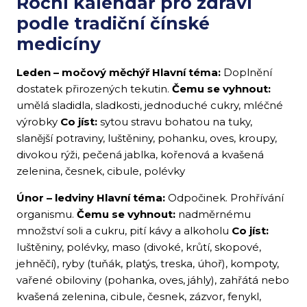
Roční kalendář pro zdraví
podle tradiční čínské
medicíny
Leden – močový měchýř
Hlavní téma:
Doplnění
dostatek přirozených tekutin.
Čemu se vyhnout:
umělá sladidla, sladkosti, jednoduché cukry, mléčné
výrobky
Co jíst:
sytou stravu bohatou na tuky,
slanější potraviny, luštěniny, pohanku, oves, kroupy,
divokou rýži, pečená jablka, kořenová a kvašená
zelenina, česnek, cibule, polévky
Únor – ledviny
Hlavní téma:
Odpočinek. Prohřívání
organismu.
Čemu se vyhnout:
nadměrnému
množství soli a cukru, pití kávy a alkoholu
Co jíst:
luštěniny, polévky, maso (divoké, krůtí, skopové,
jehněčí), ryby (tuňák, platýs, treska, úhoř), kompoty,
vařené obiloviny (pohanka, oves, jáhly), zahřátá nebo
kvašená zelenina, cibule, česnek, zázvor, fenykl,