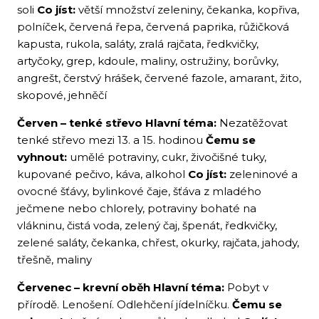
soli
Co jíst:
větší množství zeleniny, čekanka, kopřiva,
polníček, červená řepa, červená paprika, růžičková
kapusta, rukola, saláty, zralá rajčata, ředkvičky,
artyčoky, grep, kdoule, maliny, ostružiny, borůvky,
angrešt, čerstvý hrášek, červené fazole, amarant, žito,
skopové, jehněčí
Červen – tenké střevo
Hlavní téma:
Nezatěžovat
tenké střevo mezi 13. a 15. hodinou
Čemu se
vyhnout:
umělé potraviny, cukr, živočišné tuky,
kupované pečivo, káva, alkohol
Co jíst:
zeleninové a
ovocné šťávy, bylinkové čaje, šťáva z mladého
ječmene nebo chlorely, potraviny bohaté na
vlákninu, čistá voda, zelený čaj, špenát, ředkvičky,
zelené saláty, čekanka, chřest, okurky, rajčata, jahody,
třešně, maliny
Červenec – krevní oběh
Hlavní téma:
Pobyt v
přírodě. Lenošení. Odlehčení jídelníčku.
Čemu se