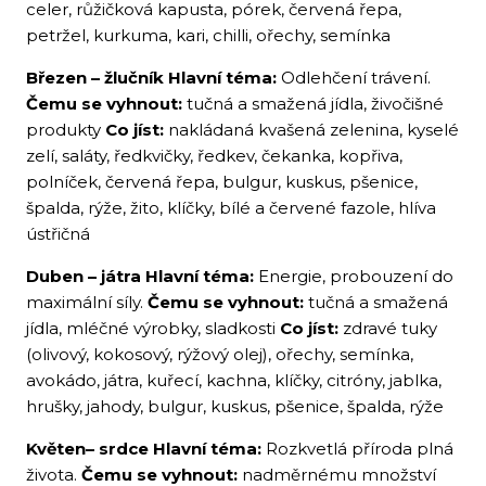
celer, růžičková kapusta, pórek, červená řepa,
petržel, kurkuma, kari, chilli, ořechy, semínka
Březen – žlučník
Hlavní téma:
Odlehčení trávení.
Čemu se vyhnout:
tučná a smažená jídla, živočišné
produkty
Co jíst:
nakládaná kvašená zelenina, kyselé
zelí, saláty, ředkvičky, ředkev, čekanka, kopřiva,
polníček, červená řepa, bulgur, kuskus, pšenice,
špalda, rýže, žito, klíčky, bílé a červené fazole, hlíva
ústřičná
Duben – játra
Hlavní téma:
Energie, probouzení do
maximální síly.
Čemu se vyhnout:
tučná a smažená
jídla, mléčné výrobky, sladkosti
Co jíst:
zdravé tuky
(olivový, kokosový, rýžový olej), ořechy, semínka,
avokádo, játra, kuřecí, kachna, klíčky, citróny, jablka,
hrušky, jahody, bulgur, kuskus, pšenice, špalda, rýže
Květen– srdce
Hlavní téma:
Rozkvetlá příroda plná
života.
Čemu se vyhnout:
nadměrnému množství