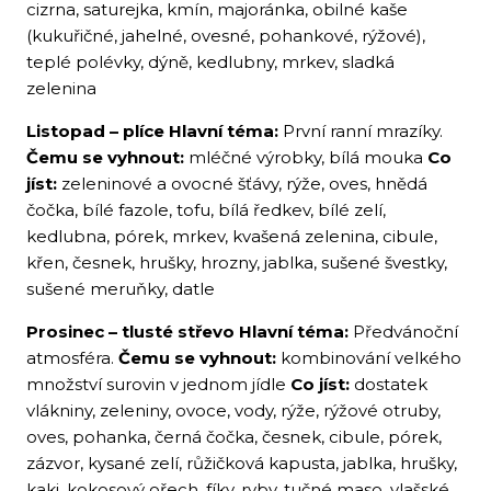
cizrna, saturejka, kmín, majoránka, obilné kaše
(kukuřičné, jahelné, ovesné, pohankové, rýžové),
teplé polévky, dýně, kedlubny, mrkev, sladká
zelenina
Listopad – plíce
Hlavní téma:
První ranní mrazíky.
Čemu se vyhnout:
mléčné výrobky, bílá mouka
Co
jíst:
zeleninové a ovocné šťávy, rýže, oves, hnědá
čočka, bílé fazole, tofu, bílá ředkev, bílé zelí,
kedlubna, pórek, mrkev, kvašená zelenina, cibule,
křen, česnek, hrušky, hrozny, jablka, sušené švestky,
sušené meruňky, datle
Prosinec – tlusté střevo
Hlavní téma:
Předvánoční
atmosféra.
Čemu se vyhnout:
kombinování velkého
množství surovin v jednom jídle
Co jíst:
dostatek
vlákniny, zeleniny, ovoce, vody, rýže, rýžové otruby,
oves, pohanka, černá čočka, česnek, cibule, pórek,
zázvor, kysané zelí, růžičková kapusta, jablka, hrušky,
kaki, kokosový ořech, fíky, ryby, tučné maso, vlašské