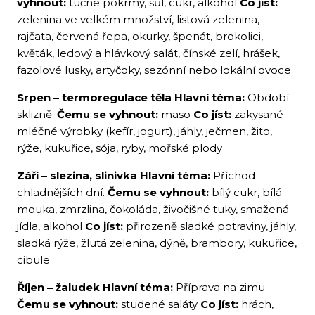
vyhnout:
tučné pokrmy, sůl, cukr, alkohol
Co jíst:
zelenina ve velkém množství, listová zelenina,
rajčata, červená řepa, okurky, špenát, brokolici,
květák, ledový a hlávkový salát, čínské zelí, hrášek,
fazolové lusky, artyčoky, sezónní nebo lokální ovoce
Srpen – termoregulace těla
Hlavní téma:
Období
sklizně.
Čemu se vyhnout:
maso
Co jíst:
zakysané
mléčné výrobky (kefír, jogurt), jáhly, ječmen, žito,
rýže, kukuřice, sója, ryby, mořské plody
Září – slezina, slinivka
Hlavní téma:
Příchod
chladnějších dní.
Čemu se vyhnout:
bílý cukr, bílá
mouka, zmrzlina, čokoláda, živočišné tuky, smažená
jídla, alkohol
Co jíst:
přirozeně sladké potraviny, jáhly,
sladká rýže, žlutá zelenina, dýně, brambory, kukuřice,
cibule
Říjen – žaludek
Hlavní téma:
Příprava na zimu.
Čemu se vyhnout:
studené saláty
Co jíst:
hrách,