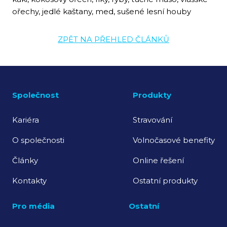
ořechy, jedlé kaštany, med, sušené lesní houby
ZPĚT NA PŘEHLED ČLÁNKŮ
Společnost
Produkty
Kariéra
Stravování
O společnosti
Volnočasové benefity
Články
Online řešení
Kontakty
Ostatní produkty
Pro média
Ostatní