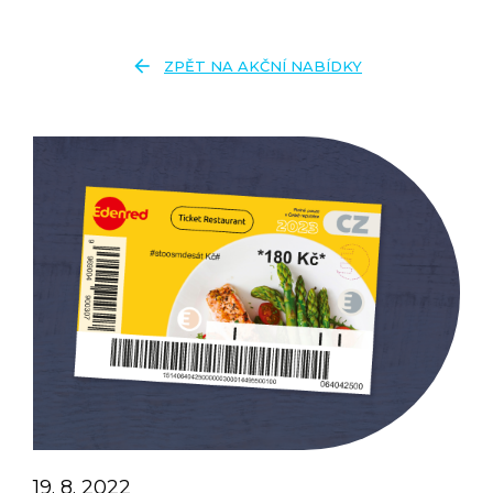
arrow_back
ZPĚT NA AKČNÍ NABÍDKY
19. 8. 2022