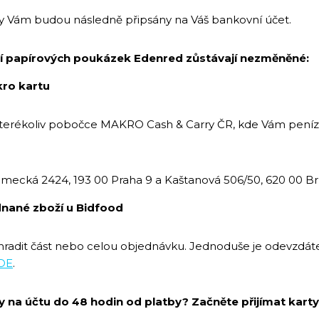
y Vám budou následně připsány na Váš bankovní účet.
ní papírových poukázek Edenred zůstávají nezměněné:
ro kartu
kterékoliv pobočce MAKRO Cash & Carry ČR, kde Vám pení
umecká 2424, 193 00 Praha 9 a Kaštanová 506/50, 620 00 B
dnané zboží u Bidfood
adit část nebo celou objednávku. Jednoduše je odevzdáte ř
DE
.
 na účtu do 48 hodin od platby? Začněte přijímat kart