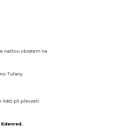
ze načtou obratem na
rno-Tuřany
idiči při převzetí
y Edenred.