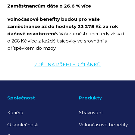
Zaměstnancům dáte o 26,6 % více
Volnočasové benefity budou pro Vaše
zaměstnance až do hodnoty 23 278 Kč za rok
daňově osvobozené.
Vaši zaměstnanci tedy získají
o 266 Kč více z každé tisícovky ve srovnání s
příspěvkem do mzdy.
ZPĚT NA PŘEHLED ČLÁNKŮ
Společnost
Produkty
Kariéra
Stravování
O společnosti
Volnočasové benefity