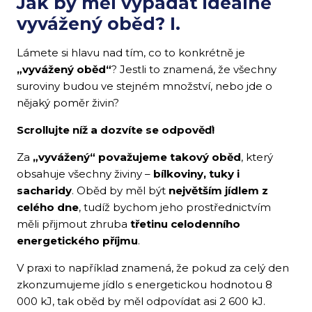
Jak by měl vypadat ideálně
vyvážený oběd? I.
Lámete si hlavu nad tím, co to konkrétně je
„vyvážený oběd“
? Jestli to znamená, že všechny
suroviny budou ve stejném množství, nebo jde o
nějaký poměr živin?
Scrollujte níž a dozvíte se odpověď!
Za
„vyvážený“ považujeme takový oběd
, který
obsahuje všechny živiny –
bílkoviny, tuky i
sacharidy
. Oběd by měl být
největším jídlem z
celého dne
, tudíž bychom jeho prostřednictvím
měli přijmout zhruba
třetinu celodenního
energetického příjmu
.
V praxi to například znamená, že pokud za celý den
zkonzumujeme jídlo s energetickou hodnotou 8
000 kJ, tak oběd by měl odpovídat asi 2 600 kJ.