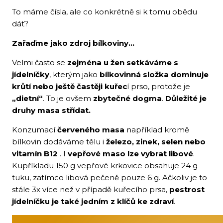
To máme čísla, ale co konkrétně si k tomu obědu
dát?
Zařaďme jako zdroj bílkoviny…
Velmi často se
zejména u žen setkáváme s
jídelníčky
, kterým jako
bílkovinná složka dominuje
krůtí nebo ještě častěji kuřec
í prso, protože je
„dietní“
. To je ovšem
zbytečné dogma
.
Důležité je
druhy masa střídat.
Konzumací
červeného masa
například kromě
bílkovin dodáváme tělu i
železo, zinek, selen nebo
vitamín B12
. I
vepřové maso lze vybrat libové
.
Kupříkladu 150 g vepřové krkovice obsahuje 24 g
tuku, zatímco libová pečeně pouze 6 g. Ačkoliv je to
stále 3x více než v případě kuřecího prsa,
pestrost
jídelníčku je také jedním z klíčů ke zdraví
.