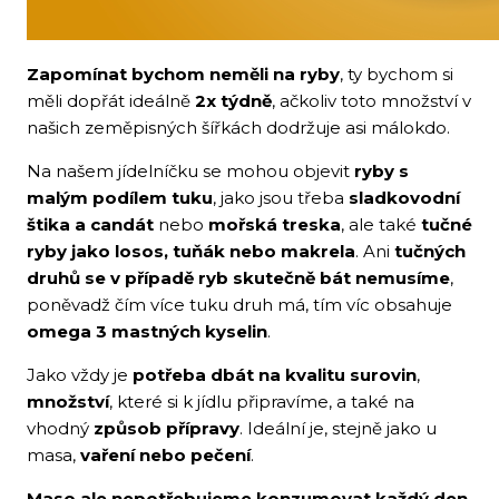
Zapomínat bychom neměli na ryby
, ty bychom si
měli dopřát ideálně
2x týdně
, ačkoliv toto množství v
našich zeměpisných šířkách dodržuje asi málokdo.
Na našem jídelníčku se mohou objevit
ryby s
malým podílem tuku
, jako jsou třeba
sladkovodní
štika a candát
nebo
mořská treska
, ale také
tučné
ryby jako losos, tuňák nebo makrela
. Ani
tučných
druhů se v případě ryb skutečně bát nemusíme
,
poněvadž čím více tuku druh má, tím víc obsahuje
omega 3 mastných kyselin
.
Jako vždy je
potřeba dbát na kvalitu surovin
,
množství
, které si k jídlu připravíme, a také na
vhodný
způsob přípravy
. Ideální je, stejně jako u
masa,
vaření nebo pečení
.
Maso ale nepotřebujeme konzumovat každý den
.