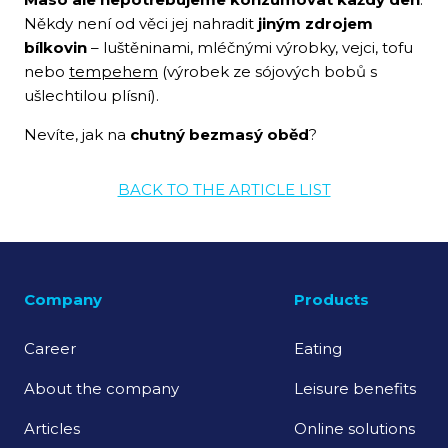
Někdy není od věci jej nahradit
jiným zdrojem
bílkovin
– luštěninami, mléčnými výrobky, vejci, tofu
nebo
tempehem
(výrobek ze sójových bobů s
ušlechtilou plísní).
Nevíte, jak na
chutný bezmasý oběd
?
BACK TO THE ARTICLE LIST
Company
Products
Career
Eating
About the company
Leisure benefits
Articles
Online solutions