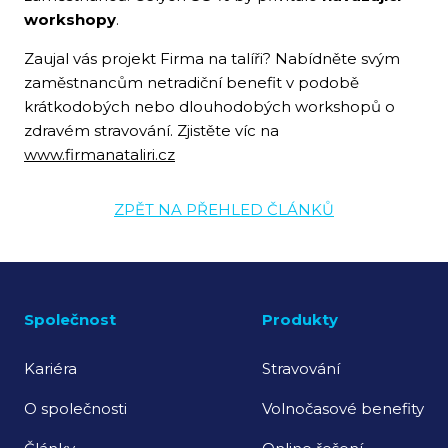
workshopy
.
Zaujal vás projekt Firma na talíři? Nabídněte svým
zaměstnancům netradiční benefit v podobě
krátkodobých nebo dlouhodobých workshopů o
zdravém stravování. Zjistěte víc na
www.firmanataliri.cz
ZPĚT NA PŘEHLED ČLÁNKŮ
Společnost
Produkty
Kariéra
Stravování
O společnosti
Volnočasové benefity