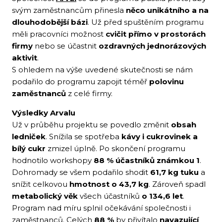
svým zaměstnancům přinesla
něco unikátního a na
dlouhodobější bázi
. Už před spuštěním programu
měli pracovníci možnost
cvičit přímo v prostorách
firmy
nebo se účastnit
ozdravných jednorázových
aktivit
.
S ohledem na výše uvedené skutečnosti se nám
podařilo do programu zapojit téměř
polovinu
zaměstnanců
z celé firmy.
Výsledky Arvalu
Už v průběhu projektu se povedlo změnit
obsah
ledniček
. Snížila se spotřeba
kávy i cukrovinek a
bílý cukr
zmizel úplně. Po skončení programu
hodnotilo workshopy
88 % účastníků známkou 1
.
Dohromady se všem podařilo shodit
61,7 kg tuku
a
snížit celkovou
hmotnost o 43,7 kg
. Zároveň spadl
metabolický věk
všech účastníků
o 134,6 let
.
Program nad míru splnil očekávání společnosti i
zaměstnanců. Celých
88 %
by přivítalo
navazující