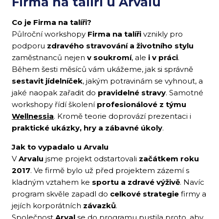
Firma na talíří u Arvalu
Co je Firma na talíři?
Půlroční workshopy
Firma na talíři
vznikly pro
podporu
zdravého stravování a životního stylu
zaměstnanců nejen
v soukromí
, ale
i v práci
.
Během šesti měsíců vám ukážeme, jak si správně
sestavit jídelníček
, jakým potravinám se vyhnout, a
jaké naopak zařadit do
pravidelné stravy
. Samotné
workshopy řídí školení
profesionálové z týmu
Wellnessia
. Kromě teorie doprovází prezentaci i
praktické ukázky, hry a zábavné úkoly
.
Jak to vypadalo u Arvalu
V
Arvalu
jsme projekt odstartovali
začátkem roku
2017
. Ve firmě bylo už před projektem zázemí s
kladným vztahem ke
sportu a zdravé výživě
. Navíc
program skvěle zapadl do
celkové strategie
firmy a
jejích korporátních
závazků
.
Společnost
Arval
se do programu pustila proto, aby