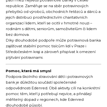
patří mezi největší potravinové banky v České
republice. Zaměřuje se na sběr potravinových
přebytků od výrobců, obchodních řetězců a dárců a
jejich distribuci prostřednictvím charitativních
organizací lidem, kteří se ocitli v hmotné nouzi –
rodinám s dětmi, seniorům, samoživitelům či lidem
bez domova.
Díky dlouhodobé podpoře může potravinová banka
zajišťovat stabilní pomoc tisícům lidí v Praze i
Středočeském kraji a zároveň přispívat k omezení
plýtvání potravinami.
Pomoc, která má smysl
Podpora školního stravování dětí i potravinových
bank je důležitou součástí společenské
odpovědnosti Edenred. Obě aktivity cílí na konkrétní
pomoc těm, kteří ji potřebují nejvíce, a přinášejí
měřitelný dopad v regionech, kde Edenred
dlouhodobě působí.