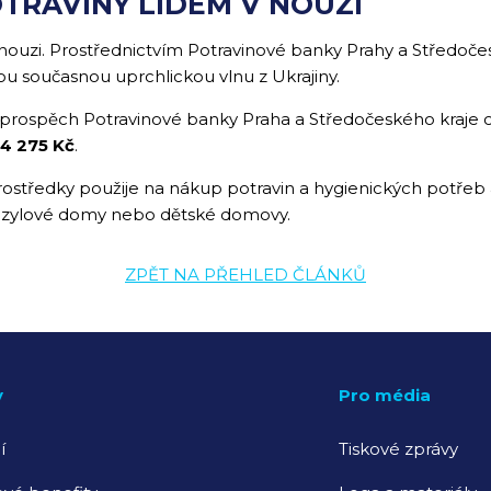
TRAVINY LIDEM V NOUZI
nouzi. Prostřednictvím Potravinové banky Prahy a Středoč
 současnou uprchlickou vlnu z Ukrajiny.
prospěch Potravinové banky Praha a Středočeského kraje
54 275 Kč
.
středky použije na nákup potravin a hygienických potřeb a r
 azylové domy nebo dětské domovy.
ZPĚT NA PŘEHLED ČLÁNKŮ
y
Pro média
í
Tiskové zprávy