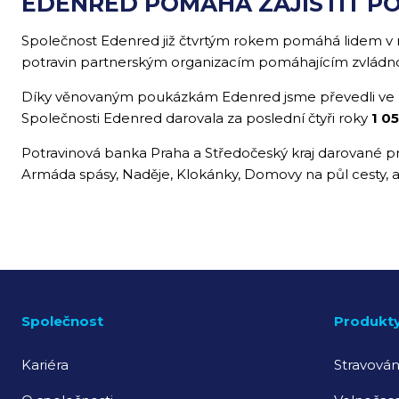
EDENRED POMÁHÁ ZAJISTIT PO
Společnost Edenred již čtvrtým rokem pomáhá lidem v 
potravin partnerským organizacím pomáhajícím zvládnou
Díky věnovaným poukázkám Edenred jsme převedli ve 
Společnosti Edenred darovala za poslední čtyři roky
1 0
Potravinová banka Praha a Středočeský kraj darované pro
Armáda spásy, Naděje, Klokánky, Domovy na půl cesty,
Společnost
Produkt
Kariéra
Stravován