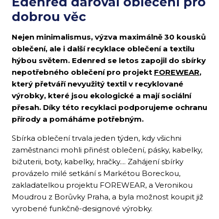
Edenred daroval oblečení pro
dobrou věc
Nejen minimalismus, výzva maximálně 30 kousků
oblečení, ale i další recyklace oblečení a textilu
hýbou světem. Edenred se letos zapojil do sbírky
nepotřebného oblečení pro projekt
FOREWEAR
,
který přetváří nevyužitý textil v recyklované
výrobky, které jsou ekologické a mají sociální
přesah. Díky této recyklaci podporujeme ochranu
přírody a pomáháme potřebným.
Sbírka oblečení trvala jeden týden, kdy všichni
zaměstnanci mohli přinést oblečení, pásky, kabelky,
bižuterii, boty, kabelky, hračky.... Zahájení sbírky
provázelo milé setkání s Markétou Boreckou,
zakladatelkou projektu FOREWEAR, a Veronikou
Moudrou z Borůvky Praha, a byla možnost koupit již
vyrobené funkčně-designové výrobky.