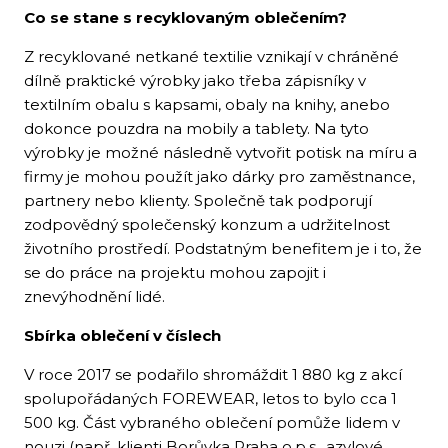
Co se stane s recyklovaným oblečením?
Z recyklované netkané textilie vznikají v chráněné
dílně praktické výrobky jako třeba zápisníky v
textilním obalu s kapsami, obaly na knihy, anebo
dokonce pouzdra na mobily a tablety. Na tyto
výrobky je možné následně vytvořit potisk na míru a
firmy je mohou použít jako dárky pro zaměstnance,
partnery nebo klienty. Společně tak podporují
zodpovědný společenský konzum a udržitelnost
životního prostředí. Podstatným benefitem je i to, že
se do práce na projektu mohou zapojit i
znevýhodnění lidé.
Sbírka oblečení v číslech
V roce 2017 se podařilo shromáždit 1 880 kg z akcí
spolupořádaných FOREWEAR, letos to bylo cca 1
500 kg. Část vybraného oblečení pomůže lidem v
nouzi (např. klienti Borůvka Praha o.p.s., azylové