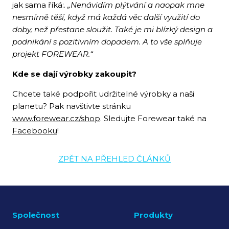
jak sama říká:.
„Nenávidím plýtvání a naopak mne
nesmírně těší, když má každá věc další využití do
doby, než přestane sloužit. Také je mi blízký design a
podnikání s pozitivním dopadem. A to vše splňuje
projekt FOREWEAR.“
Kde se dají výrobky zakoupit?
Chcete také podpořit udržitelné výrobky a naši
planetu? Pak navštivte stránku
www.forewear.cz/shop
. Sledujte Forewear také na
Facebooku
!
ZPĚT NA PŘEHLED ČLÁNKŮ
Společnost
Produkty