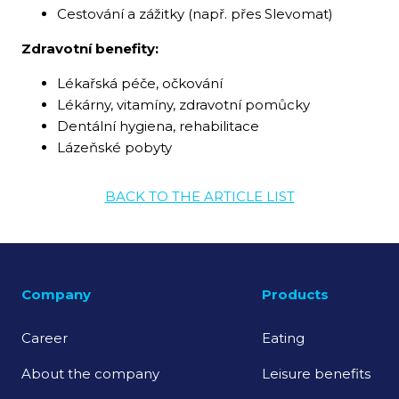
Cestování a zážitky (např. přes Slevomat)
Zdravotní benefity:
Lékařská péče, očkování
Lékárny, vitamíny, zdravotní pomůcky
Dentální hygiena, rehabilitace
Lázeňské pobyty
BACK TO THE ARTICLE LIST
Company
Products
Career
Eating
About the company
Leisure benefits