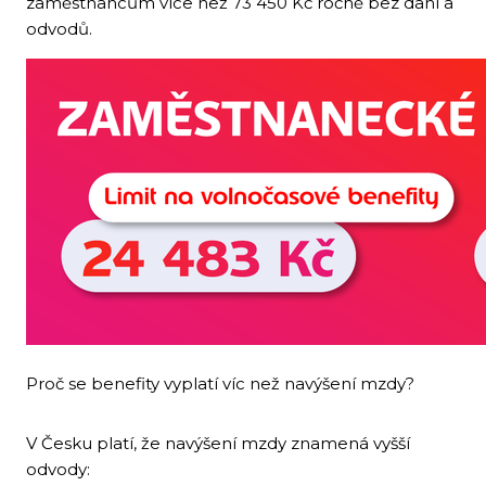
zaměstnancům více než 73 450 Kč ročně bez daní a
odvodů.
Proč se benefity vyplatí víc než navýšení mzdy?
V Česku platí, že navýšení mzdy znamená vyšší
odvody: