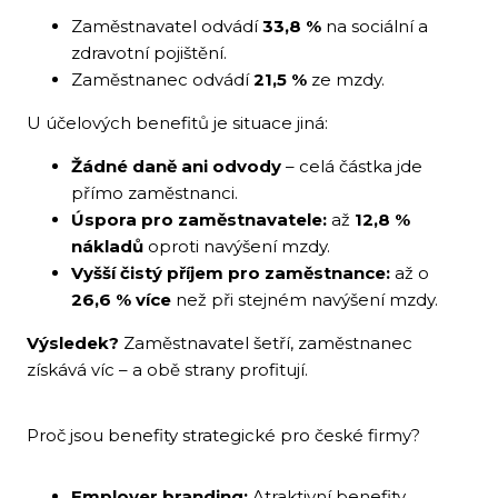
Zaměstnavatel odvádí
33,8 %
na sociální a
zdravotní pojištění.
Zaměstnanec odvádí
21,5 %
ze mzdy.
U účelových benefitů je situace jiná:
Žádné daně ani odvody
– celá částka jde
přímo zaměstnanci.
Úspora pro zaměstnavatele:
až
12,8 %
nákladů
oproti navýšení mzdy.
Vyšší čistý příjem pro zaměstnance:
až o
26,6 % více
než při stejném navýšení mzdy.
Výsledek?
Zaměstnavatel šetří, zaměstnanec
získává víc – a obě strany profitují.
Proč jsou benefity strategické pro české firmy?
Employer branding:
Atraktivní benefity