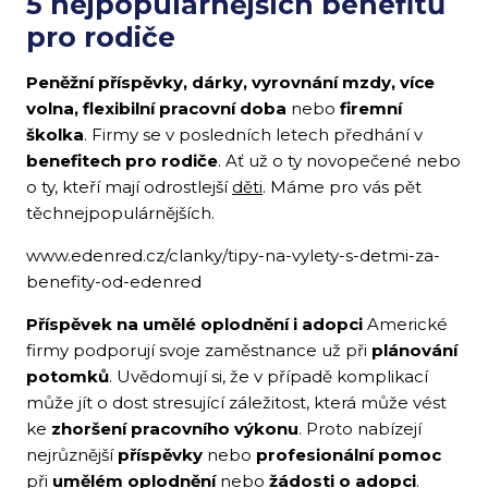
5 nejpopulárnějších benefitů
pro rodiče
Peněžní příspěvky, dárky, vyrovnání mzdy, více
volna, flexibilní pracovní doba
nebo
firemní
školka
. Firmy se v posledních letech předhání v
benefitech pro rodiče
. Ať už o ty novopečené nebo
o ty, kteří mají odrostlejší
děti
. Máme pro vás pět
těchnejpopulárnějších.
www.edenred.cz/clanky/tipy-na-vylety-s-detmi-za-
benefity-od-edenred
Příspěvek na umělé oplodnění i adopci
Americké
firmy podporují svoje zaměstnance už při
plánování
potomků
. Uvědomují si, že v případě komplikací
může jít o dost stresující záležitost, která může vést
ke
zhoršení pracovního výkonu
. Proto nabízejí
nejrůznější
příspěvky
nebo
profesionální pomoc
při
umělém oplodnění
nebo
žádosti o adopci
.