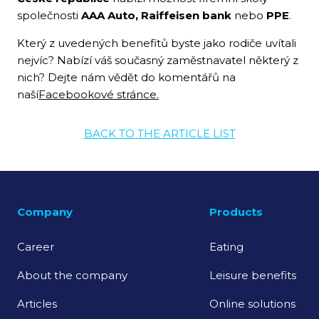
společnosti
AAA Auto, Raiffeisen bank
nebo
PPE
.
Který z uvedených benefitů byste jako rodiče uvítali
nejvíc? Nabízí váš současný zaměstnavatel některý z
nich? Dejte nám vědět do komentářů na
naší
Facebookové stránce.
BACK TO THE ARTICLE LIST
Company
Products
Career
Eating
About the company
Leisure benefits
Articles
Online solutions