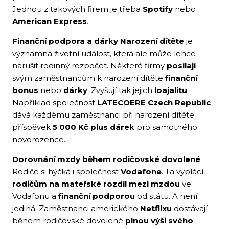
Jednou z takových firem je třeba
Spotify
nebo
American Express
.
Finanční podpora a dárky
Narození dítěte
je
významná životní událost, která ale může lehce
narušit rodinný rozpočet. Některé firmy
posílají
svým zaměstnancům k narození dítěte
finanční
bonus
nebo
dárky
. Zvyšují tak jejich
loajalitu
.
Například společnost
LATECOERE
Czech Republic
dává každému zaměstnanci při narození dítěte
příspěvek
5 000 Kč plus dárek
pro samotného
novorozence.
Dorovnání mzdy během rodičovské dovolené
Rodiče si hýčká i společnost
Vodafone
. Ta vyplácí
rodičům na mateřské rozdíl mezi mzdou
ve
Vodafonu a
finanční podporou
od státu. A není
jediná. Zaměstnanci amerického
Netflixu
dostávají
během rodičovské dovolené
plnou výši svého