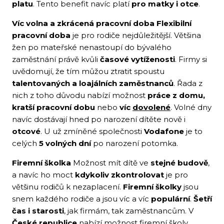
platu
. Tento benefit navíc platí
pro matky i otce
.
Víc volna a zkrácená pracovní doba
Flexibilní
pracovní doba
je pro rodiče nejdůležitější. Většina
žen po mateřské nenastoupí do bývalého
zaměstnání právě kvůli
časové vytíženosti
. Firmy si
uvědomují, že tím můžou ztratit spoustu
talentovaných a loajálních zaměstnanců
. Řada z
nich z toho důvodu nabízí možnost
práce z domu,
kratší pracovní dobu
nebo
víc
dovolené
. Volné dny
navíc dostávají hned po narození dítěte nově i
otcové
. U už zmíněné společnosti
Vodafone
je to
celých
5 volných dní
po narození potomka.
Firemní školka
Možnost mít dítě ve
stejné budově
,
a navíc ho moct
kdykoliv zkontrolovat
je pro
většinu rodičů k nezaplacení.
Firemní školky
jsou
snem každého rodiče a jsou víc a víc
populární
.
Šetří
čas i starosti
, jak firmám, tak zaměstnancům. V
České republice
nabízí možnost firemní školy