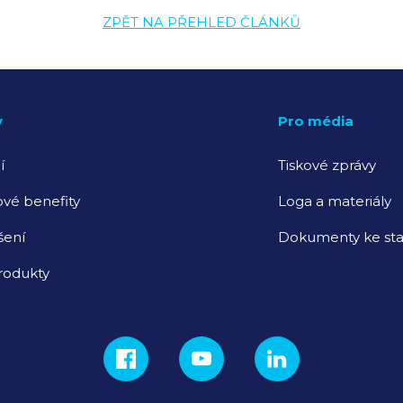
ZPĚT NA PŘEHLED ČLÁNKŮ
y
Pro média
í
Tiskové zprávy
vé benefity
Loga a materiály
šení
Dokumenty ke sta
rodukty