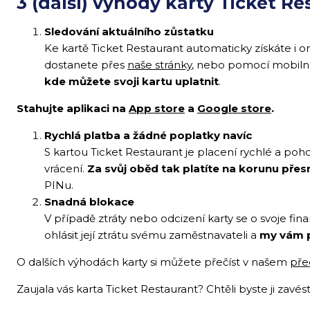
3 (další) výhody karty Ticket R
Sledování aktuálního zůstatku
Ke kartě Ticket Restaurant automaticky získáte i o
dostanete přes
naše stránky
, nebo pomocí mobiln
kde můžete svoji kartu uplatnit
.
Stahujte aplikaci na
App store
a
Google store
.
Rychlá platba a žádné poplatky navíc
S kartou Ticket Restaurant je placení rychlé a poho
vrácení.
Za svůj oběd tak platíte na korunu přesn
PINu.
Snadná blokace
V případě ztráty nebo odcizení karty se o svoje fi
ohlásit její ztrátu svému zaměstnavateli a
my vám 
O dalších výhodách karty si můžete přečíst v našem
pře
Zaujala vás karta Ticket Restaurant? Chtěli byste ji zavést