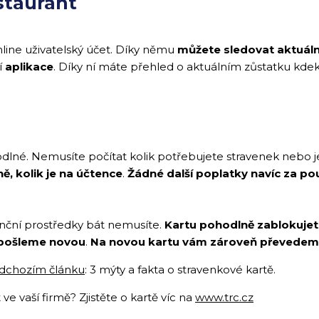
estaurant
nline uživatelský účet. Díky němu
můžete sledovat aktuální
í
aplikace
. Díky ní máte přehled o aktuálním zůstatku kdek
dlné. Nemusíte počítat kolik potřebujete stravenek nebo jest
ě, kolik je na účtence
.
Žádné
další poplatky navíc za pou
nanční prostředky bát nemusíte.
Kartu pohodlně zablokujet
pošleme novou
.
Na novou kartu vám zároveň převedeme
dchozím článku
: 3 mýty a fakta o stravenkové kartě.
 ve vaší firmě? Zjistěte o kartě víc na
www.trc.cz