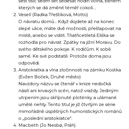
šest tisíc sedm set šedesát hodin volna, během
kterých se dá změnit téměř cokoli…
Veselí (Radka Třeštíková, Motto)
O návratu domů... Když dojdete až na konec
slepé ulice, máte dvě možnosti, přešlapovat na
místě, anebo se vrátit. Třiatřicetiletá Eliška se
rozhodla pro návrat. Zpátky na jižní Moravu. Do
svého dětského pokoje. K rodičům. K sobě
samé. Ke své podstatě. Protože doma jsou
odpovědi.
Aristokratka a vlna zločinnosti na zámku Kostka
(Evžen Boček, Druhé město)
Navzdory názvu se čtenář v knize nedočká
násilí ani krvavých scén, natož vraždy. Jediným
utrpením jsou skřípnuté ploténky a ulámané
umělé nehty. Tento titul je již čtvrtým ze série
mimořádně úspěšných humoristických románů
o „poslední aristokratce“.
Macbeth (Jo Nesbø, Práh)