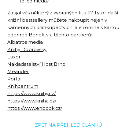
to, co hledá?
Zaujal vás některý z vybraných titulů? Tyto i další
knižní bestsellery můžete nakoupit nejen v
kamenných knihkupectvích, ale i online s kartou
Edenred Benefits u těchto partnerů:
Albatros media
Knihy Dobrovsky
Luxor
Nakladatelství Host Brno
Meander
Portál
Knihcentrum
https://www.knihy.cz/
https://www.kniha.cz/
https://www.enbook.cz/
ZPĚT NA PŘEHLED ČLÁNKŮ