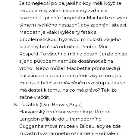
Je to nejlepší polda, jakého kdy měli. Když se
nepodařený zátah na dealery zvrhne v
krveprolití, přichází inspektor Macbeth se svým
týmem rychlého nasazení, aby zachránil situaci.
Macbeth je však i vyléčený feťák s
problematickou, trýznivou minulostí. Za jeho
úspěchy ho čeká odměna. Peníze. Moc.
Respekt. To všechno má na dosah. Jenže chlap
s jeho původem nemůže dosáhnot až na
vrchol. Nebo může? Macbetha pronásledují
halucinace a paranoidní představy o tom, jak
mu osud brání v oprávněném vzestupu. Jak se
má dostat k tomu, na co má právo? Tak, že
začne vraždit.
Počátek (Dan Brown, Argo)
Harvardský profesor symbologie Robert
Langdon přijede do ultramoderního
Guggenheimova muzea v Bilbau, aby se zde
zúčastnil významného oznámení – odhalení