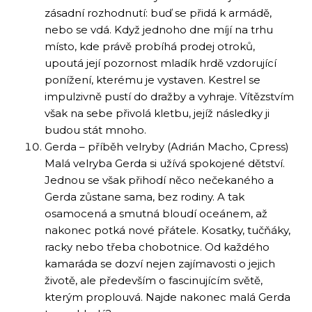
zásadní rozhodnutí: buď se přidá k armádě,
nebo se vdá. Když jednoho dne míjí na trhu
místo, kde právě probíhá prodej otroků,
upoutá její pozornost mladík hrdě vzdorující
ponížení, kterému je vystaven. Kestrel se
impulzivně pustí do dražby a vyhraje. Vítězstvím
však na sebe přivolá kletbu, jejíž následky ji
budou stát mnoho.
Gerda – příběh velryby (Adrián Macho, Cpress)
Malá velryba Gerda si užívá spokojené dětství.
Jednou se však přihodí něco nečekaného a
Gerda zůstane sama, bez rodiny. A tak
osamocená a smutná bloudí oceánem, až
nakonec potká nové přátele. Kosatky, tučňáky,
racky nebo třeba chobotnice. Od každého
kamaráda se dozví nejen zajímavosti o jejich
životě, ale především o fascinujícím světě,
kterým proplouvá. Najde nakonec malá Gerda