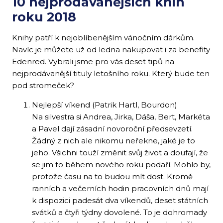
10 nejprodávanějších knih
roku 2018
Knihy patří k nejoblíbenějším vánočním dárkům.
Navíc je můžete už od ledna nakupovat i za benefity
Edenred. Vybrali jsme pro vás deset tipů na
nejprodávanější tituly letošního roku. Který bude ten
pod stromeček?
Nejlepší víkend (Patrik Hartl, Bourdon)
Na silvestra si Andrea, Jirka, Dáša, Bert, Markéta
a Pavel dají zásadní novoroční předsevzetí.
Žádný z nich ale nikomu neřekne, jaké je to
jeho. Všichni touží změnit svůj život a doufají, že
se jim to během nového roku podaří. Mohlo by,
protože času na to budou mít dost. Kromě
ranních a večerních hodin pracovních dnů mají
k dispozici padesát dva víkendů, deset státních
svátků a čtyři týdny dovolené. To je dohromady