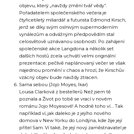
objevu, který „navždy změní tvář vědy“.
Pořadatelem společenského večera je
čtyřicetiletý miliardář a futurista Edmond Kirsch,
jenž se díky svým oslnivým supermoderním
vynálezům a odvážným předpovědím stal
celosvětově uznávanou osobností. Po zahájení
společenské akce Langdona a několik set
dalších hostů zcela uchvátí velmi originální
prezentace; pečlivě naplánovaný večer se však
najednou promění v chaos a hrozí, že Kirschův
vzácný objev bude navždy ztracen.
Sama sebou (Jojo Moyes, Ikar)
Louisa Clarková z bestellerů Než jsem tě
poznala a Život po tobě se vrací v novém
románu Jojo Moyesové! A hodně toho ví… Tak
například ví, jak daleko je z jejího nového
domova v New Yorku do Londýna, kde žije její
přítel Sam. Ví také, že její nový zaměstnavatel je