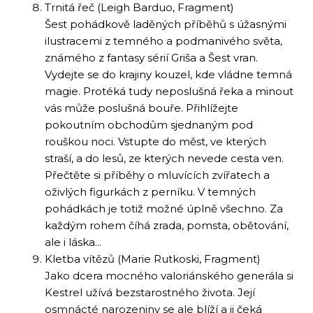
Trnitá řeč (Leigh Barduo, Fragment)
Šest pohádkově laděných příběhů s úžasnými
ilustracemi z temného a podmanivého světa,
známého z fantasy sérií Griša a Šest vran.
Vydejte se do krajiny kouzel, kde vládne temná
magie. Protéká tudy neposlušná řeka a minout
vás může poslušná bouře. Přihlížejte
pokoutním obchodům sjednaným pod
rouškou noci. Vstupte do měst, ve kterých
straší, a do lesů, ze kterých nevede cesta ven.
Přečtěte si příběhy o mluvících zvířatech a
oživlých figurkách z perníku. V temných
pohádkách je totiž možné úplně všechno. Za
každým rohem číhá zrada, pomsta, obětování,
ale i láska...
Kletba vítězů (Marie Rutkoski, Fragment)
Jako dcera mocného valoriánského generála si
Kestrel užívá bezstarostného života. Její
osmnácté narozeniny se ale blíží a ji čeká