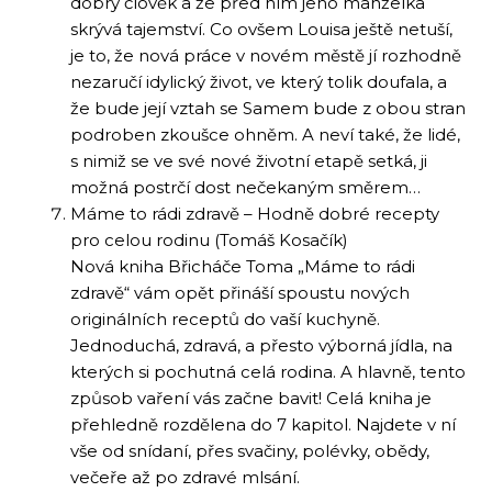
dobrý člověk a že před ním jeho manželka
skrývá tajemství. Co ovšem Louisa ještě netuší,
je to, že nová práce v novém městě jí rozhodně
nezaručí idylický život, ve který tolik doufala, a
že bude její vztah se Samem bude z obou stran
podroben zkoušce ohněm. A neví také, že lidé,
s nimiž se ve své nové životní etapě setká, ji
možná postrčí dost nečekaným směrem…
Máme to rádi zdravě – Hodně dobré recepty
pro celou rodinu (Tomáš Kosačík)
Nová kniha Břicháče Toma „Máme to rádi
zdravě“ vám opět přináší spoustu nových
originálních receptů do vaší kuchyně.
Jednoduchá, zdravá, a přesto výborná jídla, na
kterých si pochutná celá rodina. A hlavně, tento
způsob vaření vás začne bavit! Celá kniha je
přehledně rozdělena do 7 kapitol. Najdete v ní
vše od snídaní, přes svačiny, polévky, obědy,
večeře až po zdravé mlsání.