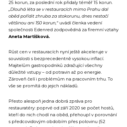
25 korun, za poslední rok přidaly téměř 15 korun.
„Dlouhá léta se v restauracích mimo Prahu dal
oběd pořídit zhruba za stokorunu, dnes nestačí
většinou ani 150 korun,“
uvádí členka vedení
společnosti Edenred zodpovědná za firemní vztahy
Aneta Martišková.
Růst cen v restauracích nyní ještě akceleruje v
souvislosti s bezprecedentně vysokou inflací.
Majitelům gastropodniků zdražující všechny
důležité vstupy – od potravin až po energie.
Zároveň čelí i problémům na pracovním trhu. To
vše se promítá do jejich nákladů.
Přesto alespoň jedna dobrá zpráva pro
restauratéry: poprvé od září 2020 se počet hostů,
kteří do nich chodí na oběd, přehoupl v porovnání
s předcovidovým obdobím přes polovinu (52