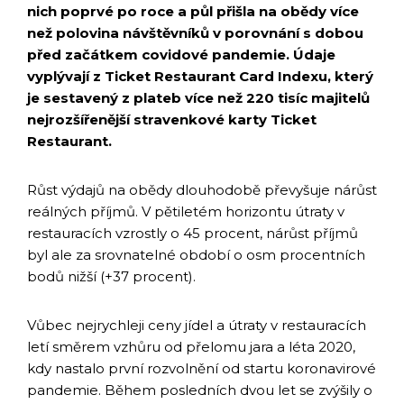
nich poprvé po roce a půl přišla na obědy více
než polovina návštěvníků v porovnání s dobou
před začátkem covidové pandemie. Údaje
vyplývají z Ticket Restaurant Card Indexu, který
je sestavený z plateb více než 220 tisíc majitelů
nejrozšířenější stravenkové karty Ticket
Restaurant.
Růst výdajů na obědy dlouhodobě převyšuje nárůst
reálných příjmů. V pětiletém horizontu útraty v
restauracích vzrostly o 45 procent, nárůst příjmů
byl ale za srovnatelné období o osm procentních
bodů nižší (+37 procent).
Vůbec nejrychleji ceny jídel a útraty v restauracích
letí směrem vzhůru od přelomu jara a léta 2020,
kdy nastalo první rozvolnění od startu koronavirové
pandemie. Během posledních dvou let se zvýšily o