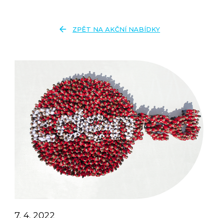
arrow_back
ZPĚT NA AKČNÍ NABÍDKY
7. 4. 2022