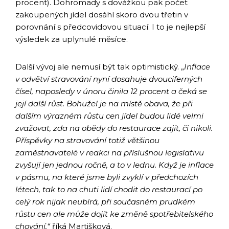
procent). Dohromady s dovážkou pak počet
zakoupených jídel dosáhl skoro dvou třetin v
porovnání s předcovidovou situací. I to je nejlepší
výsledek za uplynulé měsíce.
Další vývoj ale nemusí být tak optimistický. „
Inflace
v odvětví stravování nyní dosahuje dvouciferných
čísel, naposledy v únoru činila 12 procent a čeká se
její další růst. Bohužel je na místě obava, že při
dalším výrazném růstu cen jídel budou lidé velmi
zvažovat, zda na obědy do restaurace zajít, či nikoli.
Příspěvky na stravování totiž většinou
zaměstnavatelé v reakci na příslušnou legislativu
zvyšují jen jednou ročně, a to v lednu. Když je inflace
v pásmu, na které jsme byli zvyklí v předchozích
létech, tak to na chuti lidí chodit do restaurací po
celý rok nijak neubírá, při současném prudkém
růstu cen ale může dojít ke změně spotřebitelského
chování,“
říká Martišková.