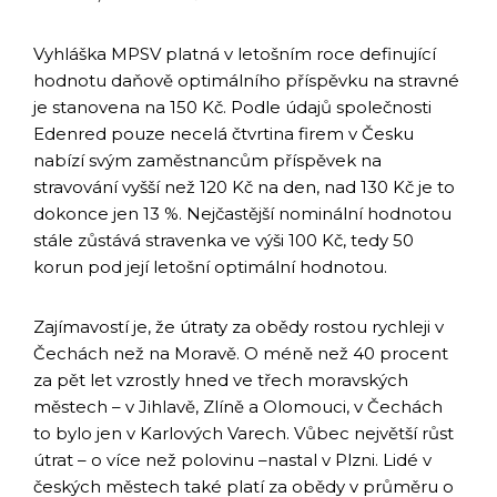
Vyhláška MPSV platná v letošním roce definující
hodnotu daňově optimálního příspěvku na stravné
je stanovena na 150 Kč. Podle údajů společnosti
Edenred pouze necelá čtvrtina firem v Česku
nabízí svým zaměstnancům příspěvek na
stravování vyšší než 120 Kč na den, nad 130 Kč je to
dokonce jen 13 %. Nejčastější nominální hodnotou
stále zůstává stravenka ve výši 100 Kč, tedy 50
korun pod její letošní optimální hodnotou.
Zajímavostí je, že útraty za obědy rostou rychleji v
Čechách než na Moravě. O méně než 40 procent
za pět let vzrostly hned ve třech moravských
městech – v Jihlavě, Zlíně a Olomouci, v Čechách
to bylo jen v Karlových Varech. Vůbec největší růst
útrat – o více než polovinu –nastal v Plzni. Lidé v
českých městech také platí za obědy v průměru o