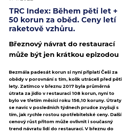
TRC Index: Během pěti let +
50 korun za oběd. Ceny letí
raketově vzhůru.
Březnový návrat do restaurací
může být jen krátkou epizodou
Bezmála padesát korun si nyní připlatí Češi za
obědy v porovnání s tím, kolik utráceli před pěti
lety. Zatímco v březnu 2017 byla průměrná
útrata za jídlo v restauraci 108 korun, nyní to
bylo ve třetím měsíci roku 156,10 koruny. Útraty
se navíc v posledních týdnech prudce zvyšují s
tím, jak rychle rostou spotřebitelské ceny. Další
cenový růst přitom může ovlivnit i současný
trend návratu lidí do restaurací. V březnu do