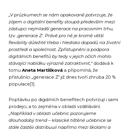
„V průzkumech se nám opakovaně potvrzuje, že
zájem o digitální benefity stoupá především mezi
zástupci nejmladší generace na pracovním trhu,
tzv. ‚generace Z‘. Právě pro ně je kromě větší
flexibility důležité třeba i hledisko dopadů na životní
prostředí a společnost. Zpřístupnění a podpora
digitálních benefitů by tedy v jejich očích mohlo
stávající nabídku výrazně zatraktivnit,“
dodává k
tomu
Aneta Martišková
a připomíná, že
příslušníci „generace Z“ již dnes tvoří zhruba 20 %
populace[1].
Poptávku po digiálních benefitech potvrzují i sami
prodejci, a to zejména v oblasti vzdělávání.
„Například v oblasti učebnic pozorujeme
dlouhodobý trend – klasické tištěné učebnice se
stále častěji distribuují napřímo mezi školami a