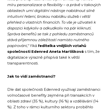
míru personalizace a flexibility – a právě v takových
oblastech umí digitální nástroje nabídnout silně
intuitivní řešení, širokou nabídku služeb i větší
přehled o vlastních financích. To vše je uživateli k
dispozici kdykoliv a odkudkoliv na pár kliknutí.
Správa benefitů se tak z pohledu zaměstnanců
stává příjemnou záležitostí namísto nutného
papírování,“
říká
ředitelka vnějších vztahů
společnosti Edenred Aneta Martišková
s tím, že
digitalizace výrazně přispívá také k větší
transparentnosti.
Jak to vidí zaměstnanci?
Dle dat společnosti Edenred využívají zaměstnanci
volnočasové benefity zejména při transakcích v
oblasti zdraví (35 %), kultury (16 %) a vzdělávání (14
%). Z toho v rámci kulturního sektoru proběhlo