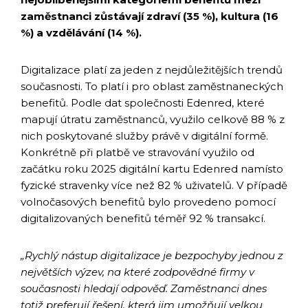
zaměstnanci zůstávají zdraví (35 %), kultura (16
%) a vzdělávání (14 %).
Digitalizace platí za jeden z nejdůležitějších trendů
současnosti. To platí i pro oblast zaměstnaneckých
benefitů. Podle dat společnosti Edenred, které
mapují útratu zaměstnanců, využilo celkově 88 % z
nich poskytované služby právě v digitální formě.
Konkrétně při platbě ve stravování využilo od
začátku roku 2025 digitální kartu Edenred namísto
fyzické stravenky více než 82 % uživatelů. V případě
volnočasových benefitů bylo provedeno pomocí
digitalizovaných benefitů téměř 92 % transakcí.
„Rychlý nástup digitalizace je bezpochyby jednou z
největších výzev, na které zodpovědné firmy v
současnosti hledají odpověď. Zaměstnanci dnes
totiž preferují řešení, která jim umožňují velkou